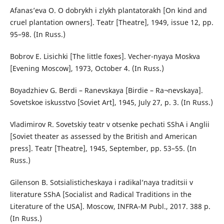
Afanas’eva O. O dobrykh i zlykh plantatorakh [On kind and
cruel plantation owners]. Teatr [Theatre], 1949, issue 12, pp.
95–98. (In Russ.)
Bobrov E. Lisichki [The little foxes]. Vecher-nyaya Moskva
[Evening Moscow], 1973, October 4. (In Russ.)
Boyadzhiev G. Berdi – Ranevskaya [Birdie – Ra¬nevskaya].
Sovetskoe iskusstvo [Soviet Art], 1945, July 27, p. 3. (In Russ.)
Vladimirov R. Sovetskiy teatr v otsenke pechati SShA i Anglii
[Soviet theater as assessed by the British and American
press]. Teatr [Theatre], 1945, September, pp. 53–55. (In
Russ.)
Gilenson B. Sotsialisticheskaya i radikal’naya traditsii v
literature SShA [Socialist and Radical Traditions in the
Literature of the USA]. Moscow, INFRA-M Publ., 2017. 388 p.
(In Russ.)