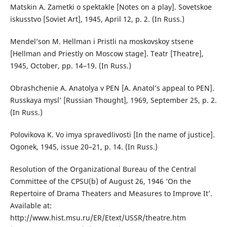
Matskin A. Zametki o spektakle [Notes on a play]. Sovetskoe
iskusstvo [Soviet Art], 1945, April 12, p. 2. (In Russ.)
Mendel’son M. Hellman i Pristli na moskovskoy stsene
[Hellman and Priestly on Moscow stage]. Teatr [Theatre],
1945, October, pp. 14–19. (In Russ.)
Obrashchenie A. Anatolya v PEN [A. Anatol’s appeal to PEN].
Russkaya mysl’ [Russian Thought], 1969, September 25, p. 2.
(In Russ.)
Polovikova K. Vo imya spravedlivosti [In the name of justice].
Ogonek, 1945, issue 20–21, p. 14. (In Russ.)
Resolution of the Organizational Bureau of the Central
Committee of the CPSU(b) of August 26, 1946 ‘On the
Repertoire of Drama Theaters and Measures to Improve It’.
Available at:
http://www.hist.msu.ru/ER/Etext/USSR/theatre.htm