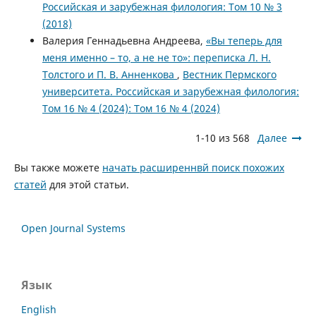
Российская и зарубежная филология: Том 10 № 3
(2018)
Валерия Геннадьевна Андреева,
«Вы теперь для
меня именно – то, а не не то»: переписка Л. Н.
Толстого и П. В. Анненкова
,
Вестник Пермского
университета. Российская и зарубежная филология:
Том 16 № 4 (2024): Том 16 № 4 (2024)
1-10 из 568
Далее
Вы также можете
начать расширеннвй поиск похожих
статей
для этой статьи.
Open Journal Systems
Язык
English