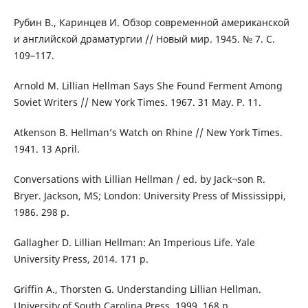
Рубин В., Каринцев И. Обзор современной американской
и английской драматургии // Новый мир. 1945. № 7. С.
109–117.
Arnold M. Lillian Hellman Says She Found Ferment Among
Soviet Writers // New York Times. 1967. 31 May. P. 11.
Atkenson B. Hellman’s Watch on Rhine // New York Times.
1941. 13 April.
Conversations with Lillian Hellman / ed. by Jack¬son R.
Bryer. Jackson, MS; London: University Press of Mississippi,
1986. 298 p.
Gallagher D. Lillian Hellman: An Imperious Life. Yale
University Press, 2014. 171 p.
Griffin A., Thorsten G. Understanding Lillian Hellman.
University of South Carolina Press, 1999. 168 p.