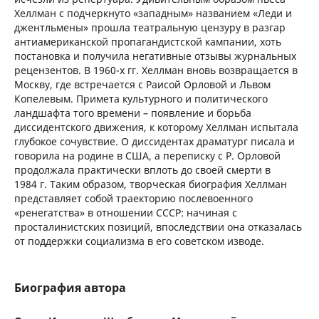
Хеллман с подчеркнуто «западным» названием «Леди и
джентльмены» прошла театральную цензуру в разгар
антиамериканской пропагандистской кампании, хоть
постановка и получила негативные отзывы журнальных
рецензентов. В 1960-х гг. Хеллман вновь возвращается в
Москву, где встречается с Раисой Орловой и Львом
Копелевым. Примета культурного и политического
ландшафта того времени – появление и борьба
диссидентского движения, к которому Хеллман испытала
глубокое сочувствие. О диссидентах драматург писала и
говорила на родине в США, а переписку с Р. Орловой
продолжала практически вплоть до своей смерти в
1984 г. Таким образом, творческая биография Хеллман
представляет собой траекторию послевоенного
«ренегатства» в отношении СССР: начиная с
просталинистских позиций, впоследствии она отказалась
от поддержки социализма в его советском изводе.
Биография автора