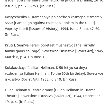
issue]. Sovremennaya dramaturgiya [Modern Drama], 2010,
issue 3, pp. 233–253. (In Russ.)
Kostyrchenko G. Kampaniya po bor’be s kosmopolitizmom v
SSSR [Campaign against cosmopolitanism in the USSR].
Voprosy istorii [Issues of History], 1994, issue 8, pp. 47–60.
(In Russ.)
Kruti I. Sem’ya Ferelli obretaet muzhestvo [The Farrelly
family gains courage]. Sovetskoe iskusstvo [Soviet Art], 1945,
March 8, p. 4. (In Russ.)
Kulakovskaya I. Lilian Hellman. K 50-letiyu so dnya
rozhdeniya [Lilian Hellman. To the 50th birthday]. Sovetskoe
iskusstvo [Soviet Art], 1955, July 19. (In Russ.)
Lilian Helman v Teatre dramy [Lillian Hellman in Drama
Theatre]. Sovetskoe iskusstvo [Soviet Art], 1944, December
19, p. 4. (In Russ.)