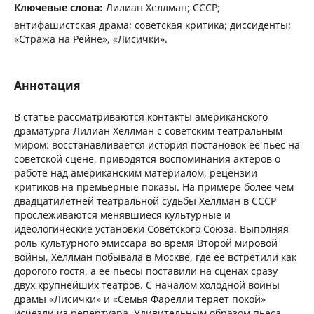
Ключевые слова:
Лилиан Хеллман; СССР;
антифашистская драма; советская критика; диссиденты;
«Стража на Рейне», «Лисички».
Аннотация
В статье рассматриваются контакты американского
драматурга Лилиан Хеллман с советским театральным
миром: восстанавливается история постановок ее пьес на
советской сцене, приводятся воспоминания актеров о
работе над американским материалом, рецензии
критиков на премьерные показы. На примере более чем
двадцатилетней театральной судьбы Хеллман в СССР
прослеживаются менявшиеся культурные и
идеологические установки Советского Союза. Выполняя
роль культурного эмиссара во время Второй мировой
войны, Хеллман побывала в Москве, где ее встретили как
дорогого гостя, а ее пьесы поставили на сценах сразу
двух крупнейших театров. С началом холодной войны
драмы «Лисички» и «Семья Фарелли теряет покой»
исчезли из репертуара. Удивительным образом пьеса