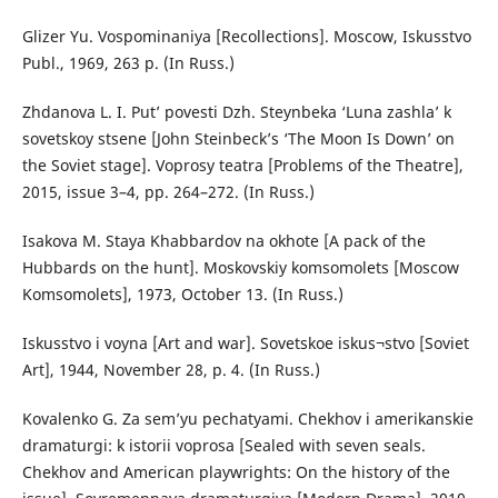
Glizer Yu. Vospominaniya [Recollections]. Moscow, Iskusstvo
Publ., 1969, 263 p. (In Russ.)
Zhdanova L. I. Put’ povesti Dzh. Steynbeka ‘Luna zashla’ k
sovetskoy stsene [John Steinbeck’s ‘The Moon Is Down’ on
the Soviet stage]. Voprosy teatra [Problems of the Theatre],
2015, issue 3–4, pp. 264–272. (In Russ.)
Isakova M. Staya Khabbardov na okhote [A pack of the
Hubbards on the hunt]. Moskovskiy komsomolets [Moscow
Komsomolets], 1973, October 13. (In Russ.)
Iskusstvo i voyna [Art and war]. Sovetskoe iskus¬stvo [Soviet
Art], 1944, November 28, p. 4. (In Russ.)
Kovalenko G. Za sem’yu pechatyami. Chekhov i amerikanskie
dramaturgi: k istorii voprosa [Sealed with seven seals.
Chekhov and American playwrights: On the history of the