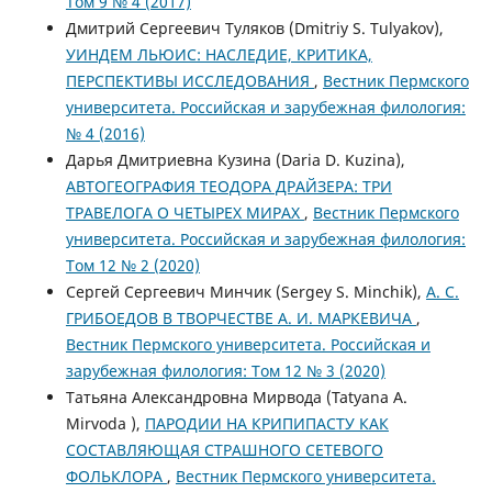
Том 9 № 4 (2017)
Дмитрий Сергеевич Туляков (Dmitriy S. Tulyakov),
УИНДЕМ ЛЬЮИС: НАСЛЕДИЕ, КРИТИКА,
ПЕРСПЕКТИВЫ ИССЛЕДОВАНИЯ
,
Вестник Пермского
университета. Российская и зарубежная филология:
№ 4 (2016)
Дарья Дмитриевна Кузина (Daria D. Kuzina),
АВТОГЕОГРАФИЯ ТЕОДОРА ДРАЙЗЕРА: ТРИ
ТРАВЕЛОГА О ЧЕТЫРЕХ МИРАХ
,
Вестник Пермского
университета. Российская и зарубежная филология:
Том 12 № 2 (2020)
Сергей Сергеевич Минчик (Sergey S. Minchik),
А. С.
ГРИБОЕДОВ В ТВОРЧЕСТВЕ А. И. МАРКЕВИЧА
,
Вестник Пермского университета. Российская и
зарубежная филология: Том 12 № 3 (2020)
Татьяна Александровна Мирвода (Tatyana A.
Mirvoda ),
ПАРОДИИ НА КРИПИПАСТУ КАК
СОСТАВЛЯЮЩАЯ СТРАШНОГО СЕТЕВОГО
ФОЛЬКЛОРА
,
Вестник Пермского университета.