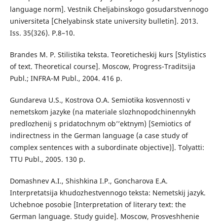
language norm]. Vestnik Cheljabinskogo gosudarstvennogo
universiteta [Chelyabinsk state university bulletin]. 2013.
Iss. 35(326). P.8–10.
Brandes M. P. Stilistika teksta. Teoreticheskij kurs [Stylistics
of text. Theoretical course]. Moscow, Progress-Traditsija
Publ.; INFRA-M Publ., 2004. 416 p.
Gundareva U.S., Kostrova O.A. Semiotika kosvennosti v
nemetskom jazyke (na materiale slozhnopodchinennykh
predlozhenij s pridatochnym ob’’ektnym) [Semiotics of
indirectness in the German language (a case study of
complex sentences with a subordinate objective)]. Tolyatti:
TTU Publ., 2005. 130 p.
Domashnev A.I., Shishkina I.P., Goncharova E.A.
Interpretatsija khudozhestvennogo teksta: Nemetskij jazyk.
Uchebnoe posobie [Interpretation of literary text: the
German language. Study guide]. Moscow, Prosveshhenie