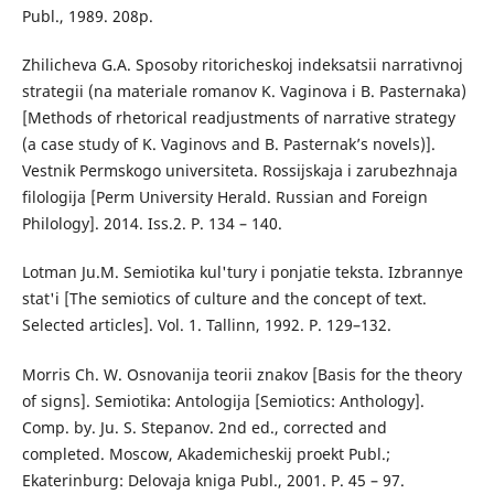
Publ., 1989. 208p.
Zhilicheva G.A. Sposoby ritoricheskoj indeksatsii narrativnoj
strategii (na materiale romanov K. Vaginova i B. Pasternaka)
[Methods of rhetorical readjustments of narrative strategy
(a case study of K. Vaginovs and B. Pasternak’s novels)].
Vestnik Permskogo universiteta. Rossijskaja i zarubezhnaja
filologija [Perm University Herald. Russian and Foreign
Philology]. 2014. Iss.2. P. 134 – 140.
Lotman Ju.M. Semiotika kul'tury i ponjatie teksta. Izbrannye
stat'i [The semiotics of culture and the concept of text.
Selected articles]. Vol. 1. Tallinn, 1992. P. 129–132.
Morris Ch. W. Osnovanija teorii znakov [Basis for the theory
of signs]. Semiotika: Antologija [Semiotics: Anthology].
Comp. by. Ju. S. Stepanov. 2nd ed., corrected and
completed. Moscow, Akademicheskij proekt Publ.;
Ekaterinburg: Delovaja kniga Publ., 2001. P. 45 – 97.