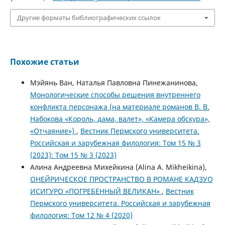
Другие форматы библиографических ссылок
Похожие статьи
Мэйянь Ван, Наталья Павловна Пинежанинова,
Монологические способы решения внутреннего
конфликта персонажа (на материале романов В. В.
Набокова «Король, дама, валет», «Камера обскура»,
«Отчаяние»)
,
Вестник Пермского университета.
Российская и зарубежная филология: Том 15 № 3
(2023): Том 15 № 3 (2023)
Алина Андреевна Михейкина (Alina A. Mikheikina),
ОНЕЙРИЧЕСКОЕ ПРОСТРАНСТВО В РОМАНЕ КАДЗУО
ИСИГУРО «ПОГРЕБЕННЫЙ ВЕЛИКАН»
,
Вестник
Пермского университета. Российская и зарубежная
филология: Том 12 № 4 (2020)