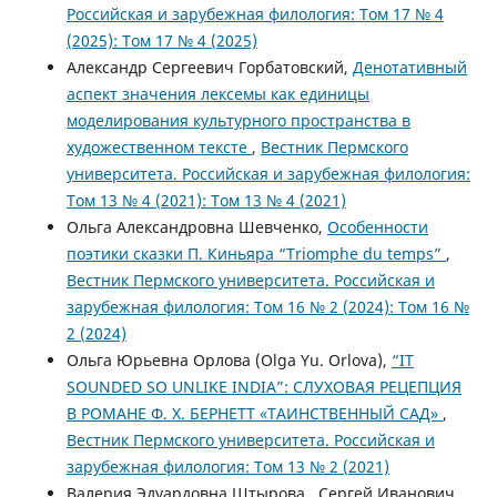
Российская и зарубежная филология: Том 17 № 4
(2025): Том 17 № 4 (2025)
Александр Сергеевич Горбатовский,
Денотативный
аспект значения лексемы как единицы
моделирования культурного пространства в
художественном тексте
,
Вестник Пермского
университета. Российская и зарубежная филология:
Том 13 № 4 (2021): Том 13 № 4 (2021)
Ольга Александровна Шевченко,
Особенности
поэтики сказки П. Киньяра “Triomphe du temps”
,
Вестник Пермского университета. Российская и
зарубежная филология: Том 16 № 2 (2024): Том 16 №
2 (2024)
Ольга Юрьевна Орлова (Olga Yu. Orlova),
“IT
SOUNDED SO UNLIKE INDIA”: СЛУХОВАЯ РЕЦЕПЦИЯ
В РОМАНЕ Ф. Х. БЕРНЕТТ «ТАИНСТВЕННЫЙ САД»
,
Вестник Пермского университета. Российская и
зарубежная филология: Том 13 № 2 (2021)
Валерия Эдуардовна Штырова , Сергей Иванович