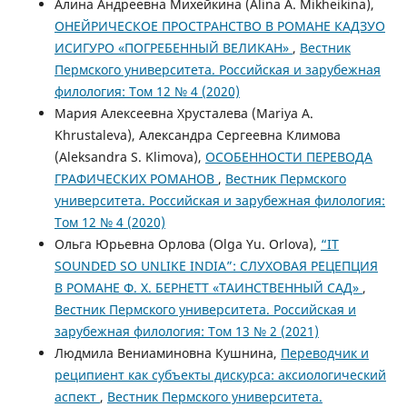
Алина Андреевна Михейкина (Alina A. Mikheikina),
ОНЕЙРИЧЕСКОЕ ПРОСТРАНСТВО В РОМАНЕ КАДЗУО
ИСИГУРО «ПОГРЕБЕННЫЙ ВЕЛИКАН»
,
Вестник
Пермского университета. Российская и зарубежная
филология: Том 12 № 4 (2020)
Мария Алексеевна Хрусталева (Mariya A.
Khrustaleva), Александра Сергеевна Климова
(Aleksandra S. Klimova),
ОСОБЕННОСТИ ПЕРЕВОДА
ГРАФИЧЕСКИХ РОМАНОВ
,
Вестник Пермского
университета. Российская и зарубежная филология:
Том 12 № 4 (2020)
Ольга Юрьевна Орлова (Olga Yu. Orlova),
“IT
SOUNDED SO UNLIKE INDIA”: СЛУХОВАЯ РЕЦЕПЦИЯ
В РОМАНЕ Ф. Х. БЕРНЕТТ «ТАИНСТВЕННЫЙ САД»
,
Вестник Пермского университета. Российская и
зарубежная филология: Том 13 № 2 (2021)
Людмила Вениаминовна Кушнина,
Переводчик и
реципиент как субъекты дискурса: аксиологический
аспект
,
Вестник Пермского университета.