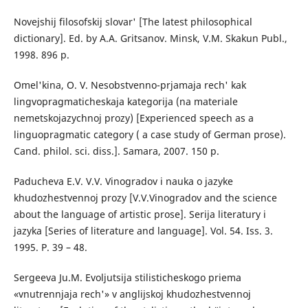
Novejshij filosofskij slovar' [The latest philosophical
dictionary]. Ed. by A.A. Gritsanov. Minsk, V.M. Skakun Publ.,
1998. 896 p.
Omel'kina, O. V. Nesobstvenno-prjamaja rech' kak
lingvopragmaticheskaja kategorija (na materiale
nemetskojazychnoj prozy) [Experienced speech as a
linguopragmatic category ( a case study of German prose).
Cand. philol. sci. diss.]. Samara, 2007. 150 p.
Paducheva E.V. V.V. Vinogradov i nauka o jazyke
khudozhestvennoj prozy [V.V.Vinogradov and the science
about the language of artistic prose]. Serija literatury i
jazyka [Series of literature and language]. Vol. 54. Iss. 3.
1995. P. 39 – 48.
Sergeeva Ju.M. Evoljutsija stilisticheskogo priema
«vnutrennjaja rech'» v anglijskoj khudozhestvennoj