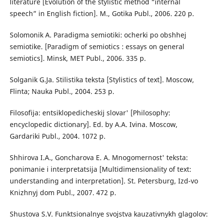
literature [Evolution of the stylistic method “internal
speech” in English fiction]. M., Gotika Publ., 2006. 220 p.
Solomonik А. Paradigma semiotiki: ocherki po obshhej
semiotike. [Paradigm of semiotics : essays on general
semiotics]. Minsk, МЕТ Publ., 2006. 335 p.
Solganik G.Ja. Stilistika teksta [Stylistics of text]. Moscow,
Flinta; Nauka Publ., 2004. 253 p.
Filosofija: entsiklopedicheskij slovar' [Philosophy:
encyclopedic dictionary]. Ed. by A.A. Ivina. Moscow,
Gardariki Publ., 2004. 1072 p.
Shhirova I.A., Goncharova E. A. Mnogomernost' teksta:
ponimanie i interpretatsija [Multidimensionality of text:
understanding and interpretation]. St. Petersburg, Izd-vo
Knizhnyj dom Publ., 2007. 472 p.
Shustova S.V. Funktsionalnye svojstva kauzativnykh glagolov: