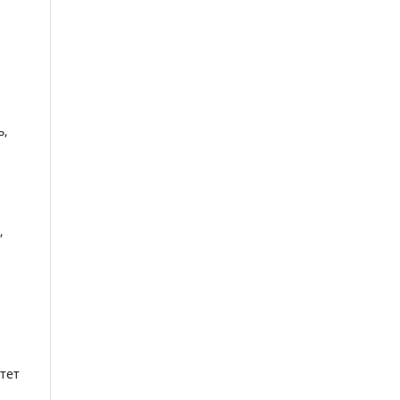
и
ь,
,
тет