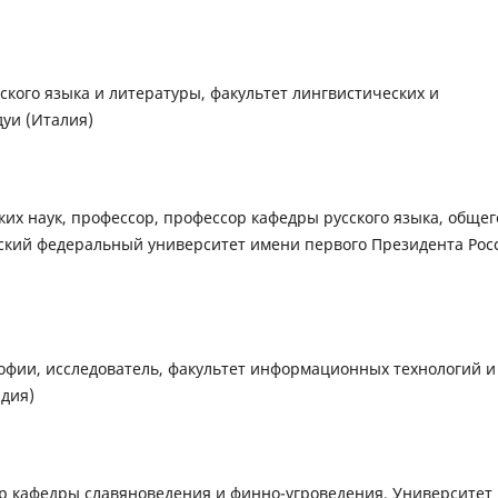
сского языка и литературы, факультет лингвистических и
уи (Италия)
ких наук, профессор, профессор кафедры русского языка, общег
ский федеральный университет имени первого Президента Рос
офии, исследователь, факультет информационных технологий и
дия)
ор кафедры славяноведения и финно-угроведения, Университет