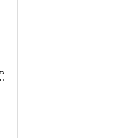
го
тр