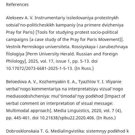
References
Alekseev A. V. Instrumentariy issledovaniya protestnykh
sotsial’no-politicheskikh kampaniy (na primere dvizheniya
Pray for Paris) [Tools for studying protest socio-political
campaigns (a case study of the Pray for Paris Movement)].
Vestnik Permskogo universiteta. Rossiyskaya i zarubezhnaya
filologiya [Perm University Herald. Russian and Foreign
Philology], 2025, vol. 17, issue 1, pp. 5-13. doi
10.17072/2073-6681-2025-1-5-13. (In Russ.)
Beloedova A. V., Kozhemyakin E. A., Tyazhlov Y. I. Vliyanie
verbal'nogo kommentariya na interpretatsiyu vizual'nogo
mediasoobshcheniya: mul'timodal'nyy podkhod [Impact of
verbal comment on interpretation of visual message:
Multimodal approach]. Media Linguistics, 2020, vol. 7 (4),
рр. 445-461. doi 10.21638/spbu22.2020.406. (In Russ.)
Dobrosklonskaia T. G. Medialingvistika: sistemnyy podkhod k