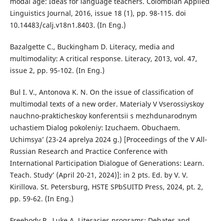
modal age: Ideas for language teachers. Colombian Applied
Linguistics Journal, 2016, issue 18 (1), pp. 98-115. doi
10.14483/calj.v18n1.8403. (In Eng.)
Bazalgette C., Buckingham D. Literacy, media and
multimodality: A critical response. Literacy, 2013, vol. 47,
issue 2, pp. 95-102. (In Eng.)
Bul I. V., Antonova K. N. On the issue of classification of
multimodal texts of a new order. Materialy V Vserossiyskoy
nauchno-prakticheskoy konferentsii s mezhdunarodnym
uchastiem ʽDialog pokoleniy: Izuchaem. Obuchaem.
Uchimsyaʼ (23-24 aprelya 2024 g.) [Proceedings of the V All-
Russian Research and Practice Conference with
International Participation ʽDialogue of Generations: Learn.
Teach. Studyʼ (April 20-21, 2024)]: in 2 pts. Ed. by V. V.
Kirillova. St. Petersburg, HSTE SPbSUITD Press, 2024, pt. 2,
pp. 59-62. (In Eng.)
Freebody P., Luke A. Literacies programs: Debates and