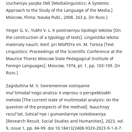
izucheniyu yazyka SMI [Medialinguistics: A Systemic
Approach to the Study of the Language of the Media.]
Moscow, Flinta: Nauka Publ., 2008. 263 p. (In Russ.)
Yeiger G. V., Yukht V. L. K postroeniyu tipologii tekstov [On
the construction of a typology of texts]. Lingvistika teksta:
materialy nauch. konf. pri MGPIIYa im. M. Toreza [Text
Linguistics: Proceedings of the Scientific Conference at the
Maurice Thorez Moscow State Pedagogical Institute of
Foreign Languages]. Moscow, 1974, pt. 1, рp. 103-109. (In
Russ.)
Zagidullina M. V. Sovremennoe sostoyanie
mul'timodal'nogo analiza: k voprosu o perspektivakh
metoda [The current state of multimodal analysis: on the
question of the prospects of the method]. Nauchnyy
rezul'tat. Sotsial'nye i gumanitarnye issledovaniya
[Research Result. Social Studies and Humanities], 2023, vol.
9, issue 1, рр. 84-99. doi 10.18413/2408-932X-2023-9-1-0-7.