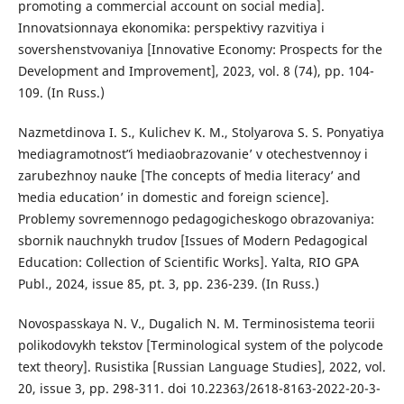
promoting a commercial account on social media].
Innovatsionnaya ekonomika: perspektivy razvitiya i
sovershenstvovaniya [Innovative Economy: Prospects for the
Development and Improvement], 2023, vol. 8 (74), pp. 104-
109. (In Russ.)
Nazmetdinova I. S., Kulichev K. M., Stolyarova S. S. Ponyatiya
ʽmediagramotnostˮ i ʽmediaobrazovanieʼ v otechestvennoy i
zarubezhnoy nauke [The concepts of ʽmedia literacyʼ and
ʽmedia educationʼ in domestic and foreign science].
Problemy sovremennogo pedagogicheskogo obrazovaniya:
sbornik nauchnykh trudov [Issues of Modern Pedagogical
Education: Collection of Scientific Works]. Yalta, RIO GPA
Publ., 2024, issue 85, pt. 3, pp. 236-239. (In Russ.)
Novospasskaya N. V., Dugalich N. M. Terminosistema teorii
polikodovykh tekstov [Terminological system of the polycode
text theory]. Rusistika [Russian Language Studies], 2022, vol.
20, issue 3, рр. 298-311. doi 10.22363/2618-8163-2022-20-3-