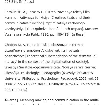
298-311. (In Russ.)
Sorokin Yu. A., Tarasov E. F. Kreolizovannye teksty i ikh
kommunikativnaya funktsiya [Creolized texts and their
communicative function]. Optimizatsiya rechevogo
vozdeystviya [The Optimization of Speech Impact]. Moscow,
Vysshaya shkola Publ., 1990, pp. 180-186. (In Russ.)
Chaban M. A. Teoreticheskoe obosnovanie termina
ʽvizual'naya gramotnostˮ v usloviyakh tsifrovizatsii
obshchestva [Theoretical substantiation of the term ʽvisual
literacyʼ in the context of the digitalization of society].
Izvestiya Saratovskogo universiteta. Novaya seriya. Seriya:
Filosofiya. Psikhologiya. Pedagogika [Izvestiya of Saratov
University. Philosophy. Psychology. Pedagogy], 2022, vol. 22,
issue 2, pp. 218-222. doi 10.18500/1819-7671-2022-22-2-218-
222. (In Russ.)
Álvarez J. Meaning making and communication in the multi-