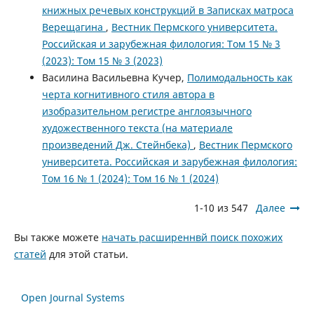
книжных речевых конструкций в Записках матроса
Верещагина
,
Вестник Пермского университета.
Российская и зарубежная филология: Том 15 № 3
(2023): Том 15 № 3 (2023)
Василина Васильевна Кучер,
Полимодальность как
черта когнитивного стиля автора в
изобразительном регистре англоязычного
художественного текста (на материале
произведений Дж. Стейнбека)
,
Вестник Пермского
университета. Российская и зарубежная филология:
Том 16 № 1 (2024): Том 16 № 1 (2024)
1-10 из 547
Далее
Вы также можете
начать расширеннвй поиск похожих
статей
для этой статьи.
Open Journal Systems