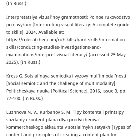
(In Russ.)
Interpretatsiya vizual'noy gramotnosti: Polnoe rukovodstvo
po navykam [Interpreting visual literacy: A complete guide
to skills], 2024. Available at:
https://rolecatcher.com/ru/skills/hard-skills/information-
skills/conducting-studies-investigations-and-
examinations/interpret-visual-literacy/ (accessed 25 May
2025). (In Russ.)
Kress G. Sotsial’naya semiotika i vyzovy mul’timodal’nosti
[Social semiotic and the challenge of multimodality].
Politicheskaya nauka [Political Science], 2016, issue 3, pp.
77-100. (In Russ.)
Luzhnova N. V., Kurbanov S. M. Tipy kontenta i printsipy
sozdaniya kontent-plana dlya prodvizheniya
kommercheskogo akkaunta v sotsial'nykh setyakh [Types of
content and principles of creating a content plan for