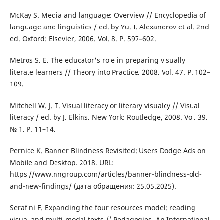
McKay S. Media and language: Overview // Encyclopedia of
language and linguistics / ed. by Yu. I. Alexandrov et al. 2nd
ed. Oxford: Elsevier, 2006. Vol. 8. P. 597–602.
Metros S. E. The educator's role in preparing visually
literate learners // Theory into Practice. 2008. Vol. 47. P. 102–
109.
Mitchell W. J. T. Visual literacy or literary visualcy // Visual
literacy / ed. by J. Elkins. New York: Routledge, 2008. Vol. 39.
№ 1. P. 11–14.
Pernice K. Banner Blindness Revisited: Users Dodge Ads on
Mobile and Desktop. 2018. URL:
https://www.nngroup.com/articles/banner-blindness-old-
and-new-findings/ (дата обращения: 25.05.2025).
Serafini F. Expanding the four resources model: reading
visual and multi-modal texts // Pedagogies. An International