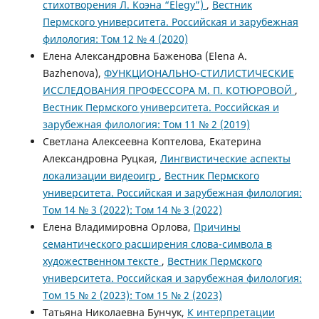
стихотворения Л. Коэна “Elegy”)
,
Вестник
Пермского университета. Российская и зарубежная
филология: Том 12 № 4 (2020)
Елена Александровна Баженова (Elena A.
Bazhenova),
ФУНКЦИОНАЛЬНО-СТИЛИСТИЧЕСКИЕ
ИССЛЕДОВАНИЯ ПРОФЕССОРА М. П. КОТЮРОВОЙ
,
Вестник Пермского университета. Российская и
зарубежная филология: Том 11 № 2 (2019)
Светлана Алексеевна Коптелова, Екатерина
Александровна Руцкая,
Лингвистические аспекты
локализации видеоигр
,
Вестник Пермского
университета. Российская и зарубежная филология:
Том 14 № 3 (2022): Том 14 № 3 (2022)
Елена Владимировна Орлова,
Причины
семантического расширения слова-символа в
художественном тексте
,
Вестник Пермского
университета. Российская и зарубежная филология:
Том 15 № 2 (2023): Том 15 № 2 (2023)
Татьяна Николаевна Бунчук,
К интерпретации