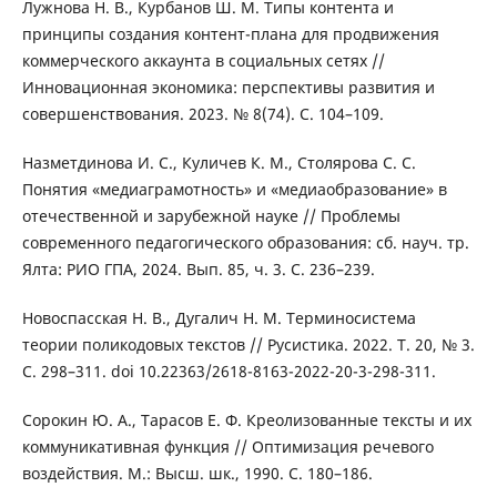
Лужнова Н. В., Курбанов Ш. М. Типы контента и
принципы создания контент-плана для продвижения
коммерческого аккаунта в социальных сетях //
Инновационная экономика: перспективы развития и
совершенствования. 2023. № 8(74). С. 104–109.
Назметдинова И. С., Куличев К. М., Столярова С. С.
Понятия «медиаграмотность» и «медиаобразование» в
отечественной и зарубежной науке // Проблемы
современного педагогического образования: сб. науч. тр.
Ялта: РИО ГПА, 2024. Вып. 85, ч. 3. С. 236–239.
Новоспасская Н. В., Дугалич Н. М. Терминосистема
теории поликодовых текстов // Русистика. 2022. Т. 20, № 3.
С. 298–311. doi 10.22363/2618-8163-2022-20-3-298-311.
Сорокин Ю. А., Тарасов Е. Ф. Креолизованные тексты и их
коммуникативная функция // Оптимизация речевого
воздействия. М.: Высш. шк., 1990. С. 180–186.