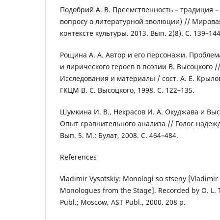
Подобрий А. В. Преемственность – традиция – 
вопросу о литературной эволюции) // Мирова
контексте культуры. 2013. Вып. 2(8). С. 139–144
Рощина А. А. Автор и его персонажи. Пробле
и лирического героев в поэзии В. Высоцкого /
Исследования и материалы / сост. А. Е. Крылов
ГКЦМ В. С. Высоцкого, 1998. С. 122–135.
Шумкина И. В., Некрасов И. А. Окуджава и Выс
Опыт сравнительного анализа // Голос надежды
Вып. 5. М.: Булат, 2008. С. 464–484.
References
Vladimir Vysotskiy: Monologi so stseny [Vladimir
Monologues from the Stage]. Recorded by O. L. T
Publ.; Moscow, AST Publ., 2000. 208 p.