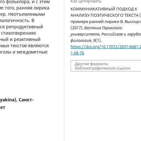
Как цитировать
о фольклора, и с этим
е того, ранняя лирика
КОММУНИКАТИВНЫЙ ПОДХОД К
ктер. Неотъемлемыми
АНАЛИЗУ ПОЭТИЧЕСКОГО ТЕКСТА (
иалогичность. В
примере ранней лирики В. Высоцко
ся репродуктивный
(2017).
Вестник Пермского
в стихотворениях
университета. Российская и заруб
вный и реактивный
филология
,
9
(1).
мых текстов являются
https://doi.org/10.17072/2037-6681-
аголы и междометные
1-68-76
Другие форматы
библиографических ссылок
yakina), Санкт-
тет