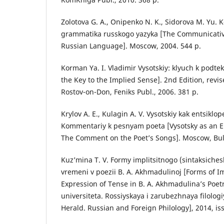
Zolotova G. A., Onipenko N. K., Sidorova M. Yu
grammatika russkogo yazyka [The Communicati
Russian Language]. Moscow, 2004. 544 p.
Korman Ya. I. Vladimir Vysotskiy: klyuch k podtek
the Key to the Implied Sense]. 2nd Edition, rev
Rostov-on-Don, Feniks Publ., 2006. 381 p.
Krylov A. E., Kulagin A. V. Vysotskiy kak entsiklo
Kommentariy k pesnyam poeta [Vysotsky as an Enc
The Comment on the Poet’s Songs]. Moscow, Bula
Kuz’mina T. V. Formy implitsitnogo (sintaksiche
vremeni v poezii B. A. Akhmadulinoj [Forms of Imp
Expression of Tense in B. A. Akhmadulina’s Poet
universiteta. Rossiyskaya i zarubezhnaya filolog
Herald. Russian and Foreign Philology], 2014, is