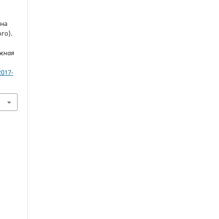
на
го).
ежная
2017-