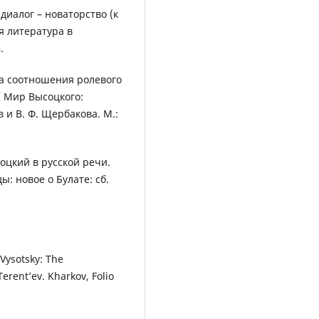
диалог – новаторство (к
я литература в
.
ма соотношения ролевого
/ Мир Высоцкого:
 и В. Ф. Щербакова. М.:
оцкий в русской речи.
: новое о Булате: сб.
 Vysotsky: The
erent’ev. Kharkov, Folio