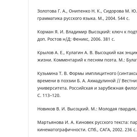
Золотова Г. А., Онипенко Н. К., Сидорова М. 
грамматика русского языка. М., 2004. 544 с.
Корман Я. И. Владимир Высоцкий: ключ к подтек
доп. Ростов н/Д: Феникс, 2006. 381 с.
Крылов А. Е., Кулагин А. В. Высоцкий как энц
жизни. Комментарий к песням поэта. М.: Булат,
Кузьмина Т. В. Формы имплицитного (синтакс
времени в поэзии Б. А. Ахмадулиной // Вестн
университета. Российская и зарубежная филоло
С. 113–120.
Новиков В. И. Высоцкий. М.: Молодая гвардия, 
Мартьянова И. А. Киновек русского текста: п
кинематографичности. СПб., САГА, 2002. 236 с.