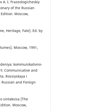
ov A. I. Frazeologicheskiy
ionary of the Russian
e Edition. Moscow,
me, Heritage, Fate]. Ed. by
volumes]. Moscow, 1991,
edeniya: kommunikativno-
Art: Communicative and
ta. Rossiyskaya i
. Russian and Foreign
o sintaksisa [The
Edition. Moscow,