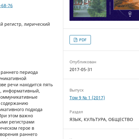
-68-76
й регистр, лирический
PDF
Опубликован
2017-05-31
 раннего периода
муникативной
ове речи находится пять
Выпуск
й, информативный,
Коммуникативные
Том 9 № 1 (2017)
к содержанию
икативного подхода
Раздел
При этом важно
ЯЗЫК, КУЛЬТУРА, ОБЩЕСТВО
ыми регистрами
ическом герое в
творения раннего