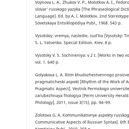
Voynova L. A., Zhukov V. P., Molotkov A. I., Fedor
slovar’ russkogo yazyka [The Phraseological Dict
Language]. Ed. by A. I. Molotkov. 2nd Stereotyp
Sovetskaya Entsiklopediya Publ., 1968. 543 p.
Vysotskiy: vremya, nasledie, sud’ba [Vysotsky: Ti
S. L. Yatsenko. Special Edition. Kiev. 8 p.
Vysotsky V. S. Sochineniya: v 2 t. [Works in two 
vol. 1. 640 p.
Golyakova L. A. Ritm khudozhestvennogo proizv
pragmaticheski aspekt [Rhythm of the Work of 
Pragmatic Aspect]. Vestnik Permskogo universite
zarubezhnaya filologiya [Perm University Herald
Philology], 2011, issue 3(15), pp. 94–99.
Zolotova G. A. Kommunikativnye aspekty russkog
Communicative Aspects of Russian Syntax]. 6th 
KomKniga Publ., 2010. 368 p.