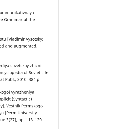
. Kommunikativnaya
ve Grammar of the
stu [Vladimir Vysotsky:
ised and augmented.
pediya sovetskoy zhizni.
yclopedia of Soviet Life.
t Publ., 2010. 384 p.
skogo) vyrazheniya
licit (Syntactic)
ry]. Vestnik Permskogo
iya [Perm University
sue 3(27), pp. 113–120.