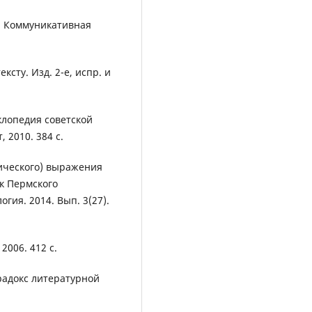
Ю. Коммуникативная
сту. Изд. 2-е, испр. и
иклопедия советской
 2010. 384 с.
ического) выражения
ик Пермского
гия. 2014. Вып. 3(27).
2006. 412 с.
арадокс литературной