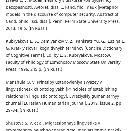
Isaeva E. V. Modeli metafory v diskurse kompyuternoy
bezopasnosti. Avtoref. diss. … kand. filol. nauk [Metaphor
models in the discourse of computer security. Abstract of
Cand. philol. sci. diss.]. Perm, Perm State University Press,
2013. 19 p. (In Russ.)
Kubryakova E. S., Dem’yankov V. Z., Pankrats Yu. G., Luzina L.
G. Kratkiy slovar’ kognitivnykh terminov [Concise Dictionary
of Cognitive Terms]. Ed. by E. S. Kubryakova. Moscow,
Faculty of Philology of Lomonosov Moscow State University
Press, 1996. 245 p. (In Russ.)
Manzhula O. V. Printsipy ustanovleniya svyazey v
lingvisticheskikh ontologiyakh [Principles of establishing
relations in linguistic ontology]. Evraziyskiy gumanitarnyy
zhurnal [Eurasian Humanitarian Journal], 2019, issue 2, pp.
29–34. (In Russ.)
Shustova S. V. et al. Migratsionnaya lingvistika v
sovremennoy nauchnoy paradigme: mediatsionnye praktiki: