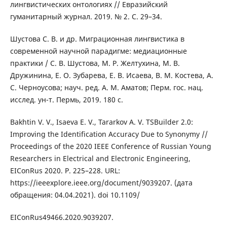
лингвистических онтологиях // Евразийский
гуманитарный журнал. 2019. № 2. С. 29–34.
Шустова С. В. и др. Миграционная лингвистика в
современной научной парадигме: медиационные
практики / С. В. Шустова, М. Р. Желтухина, М. В.
Дружинина, Е. О. Зубарева, Е. В. Исаева, В. М. Костева, А.
С. Черноусова; науч. ред. А. М. Аматов; Перм. гос. нац.
исслед. ун-т. Пермь, 2019. 180 с.
Bakhtin V. V., Isaeva E. V., Tararkov A. V. TSBuilder 2.0:
Improving the Identification Accuracy Due to Synonymy //
Proceedings of the 2020 IEEE Conference of Russian Young
Researchers in Electrical and Electronic Engineering,
EIConRus 2020. P. 225–228. URL:
https://ieeexplore.ieee.org/document/9039207. (дата
обращения: 04.04.2021). doi 10.1109/
EIConRus49466.2020.9039207.