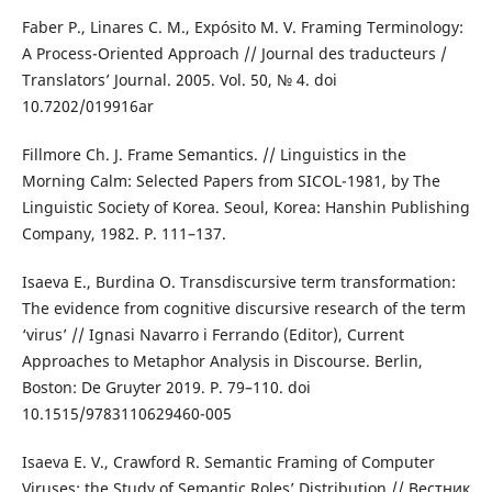
Faber P., Linares C. M., Expósito M. V. Framing Terminology:
A Process-Oriented Approach // Journal des traducteurs /
Translators’ Journal. 2005. Vol. 50, № 4. doi
10.7202/019916ar
Fillmore Ch. J. Frame Semantics. // Linguistics in the
Morning Calm: Selected Papers from SICOL-1981, by The
Linguistic Society of Korea. Seoul, Korea: Hanshin Publishing
Company, 1982. P. 111–137.
Isaeva E., Burdina O. Transdiscursive term transformation:
The evidence from cognitive discursive research of the term
‘virus’ // Ignasi Navarro i Ferrando (Editor), Current
Approaches to Metaphor Analysis in Discourse. Berlin,
Boston: De Gruyter 2019. P. 79–110. doi
10.1515/9783110629460-005
Isaeva E. V., Crawford R. Semantic Framing of Computer
Viruses: the Study of Semantic Roles’ Distribution // Вестник