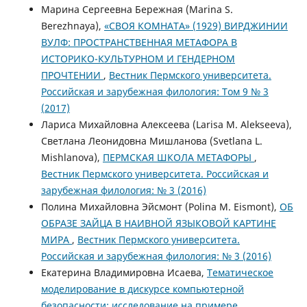
Марина Сергеевна Бережная (Marina S.
Berezhnaya),
«СВОЯ КОМНАТА» (1929) ВИРДЖИНИИ
ВУЛФ: ПРОСТРАНСТВЕННАЯ МЕТАФОРА В
ИСТОРИКО-КУЛЬТУРНОМ И ГЕНДЕРНОМ
ПРОЧТЕНИИ
,
Вестник Пермского университета.
Российская и зарубежная филология: Том 9 № 3
(2017)
Лариса Михайловна Алексеева (Larisa M. Alekseeva),
Светлана Леонидовна Мишланова (Svetlana L.
Mishlanova),
ПЕРМСКАЯ ШКОЛА МЕТАФОРЫ
,
Вестник Пермского университета. Российская и
зарубежная филология: № 3 (2016)
Полина Михайловна Эйсмонт (Polina M. Eismont),
ОБ
ОБРАЗЕ ЗАЙЦА В НАИВНОЙ ЯЗЫКОВОЙ КАРТИНЕ
МИРА
,
Вестник Пермского университета.
Российская и зарубежная филология: № 3 (2016)
Екатерина Владимировна Исаева,
Тематическое
моделирование в дискурсе компьютерной
безопасности: исследование на примере