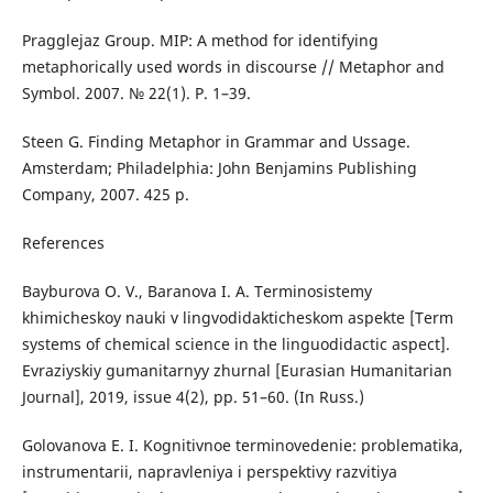
Pragglejaz Group. MIP: A method for identifying
metaphorically used words in discourse // Metaphor and
Symbol. 2007. № 22(1). P. 1–39.
Steen G. Finding Metaphor in Grammar and Ussage.
Amsterdam; Philadelphia: John Benjamins Publishing
Company, 2007. 425 p.
References
Bayburova O. V., Baranova I. A. Terminosistemy
khimicheskoy nauki v lingvodidakticheskom aspekte [Term
systems of chemical science in the linguodidactic aspect].
Evraziyskiy gumanitarnyy zhurnal [Eurasian Humanitarian
Journal], 2019, issue 4(2), pp. 51–60. (In Russ.)
Golovanova E. I. Kognitivnoe terminovedenie: problematika,
instrumentarii, napravleniya i perspektivy razvitiya