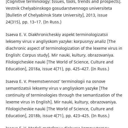
[Cognitive terminology: Issues, tools, trends and prospects].
Vestnik Chelyabinskogo gosudarstvennogo universiteta
[Bulletin of Chelyabinsk State University], 2013, issue
24(315), pp. 13–17. (In Russ.)
Isaeva E. V. Diakhronicheskiy aspekt terminologizatsii
leksemy virus v angliyskom yazyke: korpusnyy analiz [The
diachronic aspect of terminologization of the lexeme virus in
English: Corpus study]. Mir nauki, kultury, obrazovaniya.
Filologicheskie nauki [The World of Science, Culture and
Education], 2018a, issue 4(71), pp. 425–427. (In Russ.)
Isaeva E. V. Preemstvennost’ terminologii na osnove
semantizatsii leksemy virus v angliyskom yazyke [The
continuity of terminologies through the semantization of the
lexeme virus in English]. Mir nauki, kultury, obrazovaniya.
Filologicheskie nauki [The World of Science, Culture and
Education], 2018b, issue 4(71), pp. 423–425. (In Russ.)