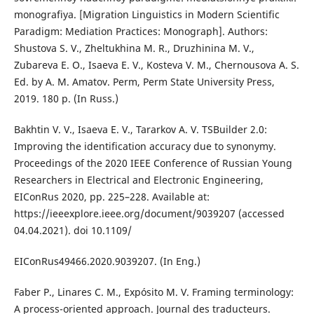
monografiya. [Migration Linguistics in Modern Scientific
Paradigm: Mediation Practices: Monograph]. Authors:
Shustova S. V., Zheltukhina M. R., Druzhinina M. V.,
Zubareva E. O., Isaeva E. V., Kosteva V. M., Chernousova A. S.
Ed. by A. M. Amatov. Perm, Perm State University Press,
2019. 180 p. (In Russ.)
Bakhtin V. V., Isaeva E. V., Tararkov A. V. TSBuilder 2.0:
Improving the identification accuracy due to synonymy.
Proceedings of the 2020 IEEE Conference of Russian Young
Researchers in Electrical and Electronic Engineering,
EIConRus 2020, pp. 225–228. Available at:
https://ieeexplore.ieee.org/document/9039207 (accessed
04.04.2021). doi 10.1109/
EIConRus49466.2020.9039207. (In Eng.)
Faber P., Linares C. M., Expósito M. V. Framing terminology:
A process-oriented approach. Journal des traducteurs.