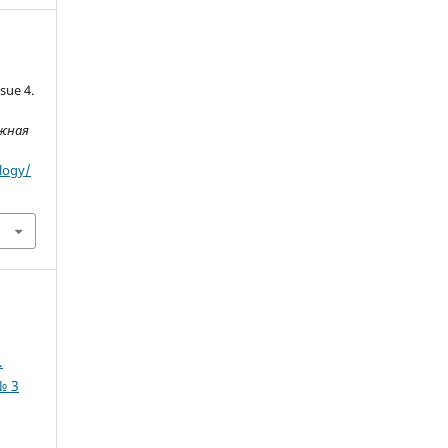
sue 4.
ежная
logy/
.
№ 3