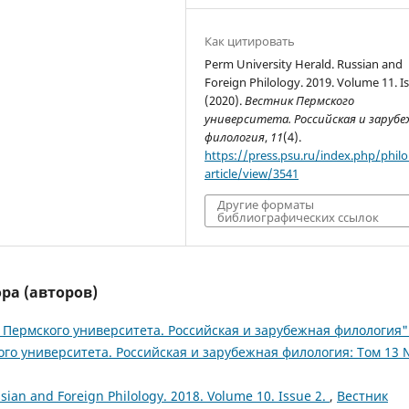
Как цитировать
Perm University Herald. Russian and
Foreign Philology. 2019. Volume 11. Is
(2020).
Вестник Пермского
университета. Российская и заруб
филология
,
11
(4).
https://press.psu.ru/index.php/philo
article/view/3541
Другие форматы
библиографических ссылок
ра (авторов)
Пермского университета. Российская и зарубежная филология"
го университета. Российская и зарубежная филология: Том 13 
sian and Foreign Philology. 2018. Volume 10. Issue 2.
,
Вестник