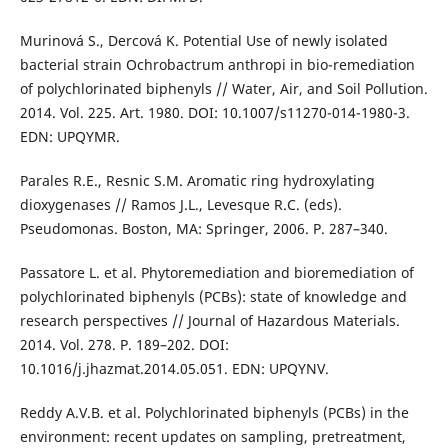
Murinová S., Dercová K. Potential Use of newly isolated
bacterial strain Ochrobactrum anthropi in bio-remediation
of polychlorinated biphenyls // Water, Air, and Soil Pollution.
2014. Vol. 225. Art. 1980. DOI: 10.1007/s11270-014-1980-3.
EDN: UPQYMR.
Parales R.E., Resnic S.M. Aromatic ring hydroxylating
dioxygenases // Ramos J.L., Levesque R.C. (eds).
Pseudomonas. Boston, MA: Springer, 2006. P. 287–340.
Passatore L. et al. Phytoremediation and bioremediation of
polychlorinated biphenyls (PCBs): state of knowledge and
research perspectives // Journal of Hazardous Materials.
2014. Vol. 278. P. 189–202. DOI:
10.1016/j.jhazmat.2014.05.051. EDN: UPQYNV.
Reddy A.V.B. et al. Polychlorinated biphenyls (PCBs) in the
environment: recent updates on sampling, pretreatment,