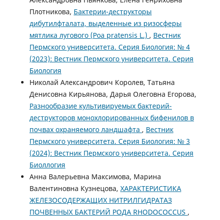
Плотникова,
Бактерии-деструкторы
дибутилфталата, выделенные из ризосферы
мятлика лугового (Poa pratensis L.)
,
Вестник
Пермского университета. Серия Биология: № 4
(2023): Вестник Пермского университета. Серия
Биология
Николай Александрович Королев, Татьяна
Денисовна Кирьянова, Дарья Олеговна Егорова,
Разнообразие культивируемых бактерий-
деструкторов монохлорированных бифенилов в
почвах охраняемого ландшафта
,
Вестник
Пермского университета. Серия Биология: № 3
(2024): Вестник Пермского университета. Серия
Биоллогия
Анна Валерьевна Максимова, Марина
Валентиновна Кузнецова,
ХАРАКТЕРИСТИКА
ЖЕЛЕЗОСОДЕРЖАЩИХ НИТРИЛГИДРАТАЗ
ПОЧВЕННЫХ БАКТЕРИЙ РОДА RHODOCOCCUS
,