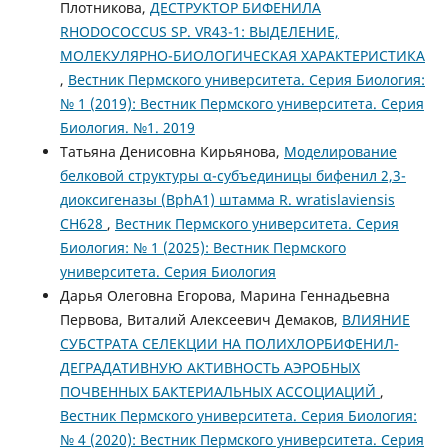
Плотникова,
ДЕСТРУКТОР БИФЕНИЛА
RHODOCOCCUS SP. VR43-1: ВЫДЕЛЕНИЕ,
МОЛЕКУЛЯРНО-БИОЛОГИЧЕСКАЯ ХАРАКТЕРИСТИКА
,
Вестник Пермского университета. Серия Биология:
№ 1 (2019): Вестник Пермского университета. Серия
Биология. №1. 2019
Татьяна Денисовна Кирьянова,
Моделирование
белковой структуры α-субъединицы бифенил 2,3-
диоксигеназы (BphA1) штамма R. wratislaviensis
CН628
,
Вестник Пермского университета. Серия
Биология: № 1 (2025): Вестник Пермского
университета. Серия Биология
Дарья Олеговна Егорова, Марина Геннадьевна
Первова, Виталий Алексеевич Демаков,
ВЛИЯНИЕ
СУБСТРАТА СЕЛЕКЦИИ НА ПОЛИХЛОРБИФЕНИЛ-
ДЕГРАДАТИВНУЮ АКТИВНОСТЬ АЭРОБНЫХ
ПОЧВЕННЫХ БАКТЕРИАЛЬНЫХ АССОЦИАЦИЙ
,
Вестник Пермского университета. Серия Биология:
№ 4 (2020): Вестник Пермского университета. Серия