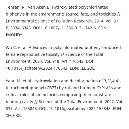
Tehrani R., Van Aken B. Hydroxylated polychlorinated
biphenyls in the environment: source, fate, and toxicities //
Environmental Science of Pollution Research. 2014. Vol. 21.
P. 6334–6345. DOI: 10.1007/s11356-013-1742-6. EDN:
IMOHDY.
Wu C. et al. Advances in polychlorinated biphenyls-induced
female reproductive toxicity // Science of the Total
Environment. 2024. Vol. 918. Art. 170543. DOI:
10.1016/j.scitotenv.2024.170543. EDN: IEEGDL.
Yabu M. et al. Hydroxylation and dechlorination of 3,3',4,4'-
tetrachlorobiphenyl (CB77) by rat and hu-man CYP1A1s and
critical roles of amino acids composing their substrate-
binding cavity // Science of the Total Environment. 2022. Vol.
837. Art. 155848. DOI: 10.1016/j.scitotenv.2022.155848. EDN:
XFCHXG.