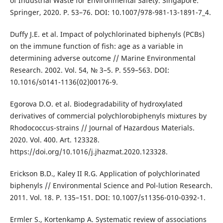
of Industrial Waste for Environmental Safety. Singapore:
Springer, 2020. Р. 53–76. DOI: 10.1007/978-981-13-1891-7_4.
Duffy J.E. et al. Impact of polychlorinated biphenyls (PCBs)
on the immune function of fish: age as a variable in
determining adverse outcome // Marine Environmental
Research. 2002. Vol. 54, № 3–5. P. 559–563. DOI:
10.1016/s0141-1136(02)00176-9.
Egorova D.O. et al. Biodegradability of hydroxylated
derivatives of commercial polychlorobiphenyls mixtures by
Rhodococcus-strains // Journal of Hazardous Materials.
2020. Vol. 400. Art. 123328.
https://doi.org/10.1016/j.jhazmat.2020.123328.
Erickson B.D., Kaley II R.G. Application of polychlorinated
biphenyls // Environmental Scienсe and Pol-lution Research.
2011. Vol. 18. P. 135–151. DOI: 10.1007/s11356-010-0392-1.
Ermler S., Kortenkamp A. Systematic review of associations