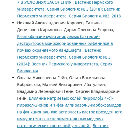
7 В УСЛОВИЯХ ЗАСОЛЕНИЯ
,
Вестник Пермского
университета. Серия Биология: № 3 (2018): Вестник
Пермского университета. Серия Биология. №3. 2018
Николай Александрович Королев, Татьяна
Денисовна Кирьянова, Дарья Олеговна Егорова,
Разнообразие культивируемых бактерий-
деструкторов монохлорированных бифенилов в
почвах охраняемого ландшафта
,
Вестник
Пермского университета. Серия Биология: № 3
(2024): Вестник Пермского университета. Серия
Биоллогия
Оксана Николаевна Гейн, Ольга Васильевна
Бобровская, Матвей Викторович Ибатуллин,
Владимир Леонидович Гейн, Сергей Владимирович
Гейн,
Влияние натриевых солей пирроло[3,4-с]-
пиразол-3-онов и 1-фенилпиразол-3-карбоксамидов
на функциональную активность клеток врожденного
иммунитета в экспериментальных моделях
патологических состояний у мышей
,
Вестник