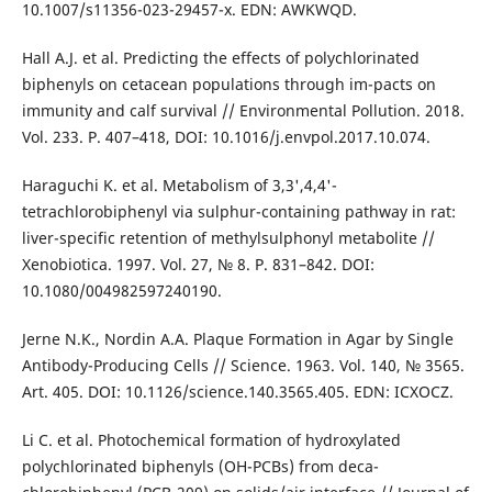
10.1007/s11356-023-29457-x. EDN: AWKWQD.
Hall A.J. et al. Predicting the effects of polychlorinated
biphenyls on cetacean populations through im-pacts on
immunity and calf survival // Environmental Pollution. 2018.
Vol. 233. P. 407–418, DOI: 10.1016/j.envpol.2017.10.074.
Haraguchi K. et al. Metabolism of 3,3',4,4'-
tetrachlorobiphenyl via sulphur-containing pathway in rat:
liver-specific retention of methylsulphonyl metabolite //
Xenobiotica. 1997. Vol. 27, № 8. P. 831–842. DOI:
10.1080/004982597240190.
Jerne N.K., Nordin A.A. Plaque Formation in Agar by Single
Antibody-Producing Cells // Science. 1963. Vol. 140, № 3565.
Art. 405. DOI: 10.1126/science.140.3565.405. EDN: ICXOCZ.
Li C. et al. Photochemical formation of hydroxylated
polychlorinated biphenyls (OH-PCBs) from deca-