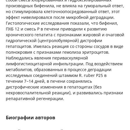
производных бифенила, не влияла на гуморальный ответ,
но стимулировала клеточноопосредованный ответ, этот
эффект нивелировался после микробной деградации.
Гистологические исследования показали, что бифенил,
ПХБ 12 и смесь Р в печени приводили к развитию
хронического гепатита с признаками жировой и очаговой
гидропической (центролобулярной) дистрофии
гепатоцитов. Имелась реакция со стороны сосудов в виде
полнокровия с признаками гемолиза эритроцитов.
Наблюдались явления периваскулярной
лимфогистиоцитарной инфильтрации. Под воздействием
метаболитов, образованных в процессе деградации
исследуемых соединений штаммом R. ruber Р25 в
течении 7−14 дней, в печени сохранялись
дистрофические изменения в гепатоцитах (без
некровоспалительной реакции), и развивались признаки
репаративной регенерации.
Биографии авторов