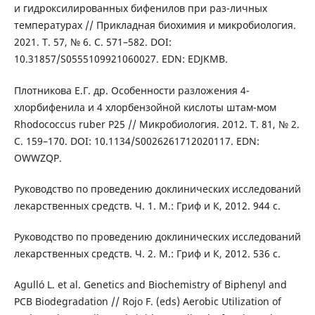
и гидроксилированных бифенилов при раз-личных
температурах // Прикладная биохимия и микробиология.
2021. Т. 57, № 6. С. 571–582. DOI:
10.31857/S0555109921060027. EDN: EDJKMB.
Плотникова Е.Г. др. Особенности разложения 4-
хлорбифенила и 4 хлорбензойной кислоты штам-мом
Rhodococcus ruber P25 // Микробиология. 2012. Т. 81, № 2.
С. 159–170. DOI: 10.1134/S0026261712020117. EDN:
OWWZQP.
Руководство по проведению доклинических исследований
лекарственных средств. Ч. 1. М.: Гриф и К, 2012. 944 с.
Руководство по проведению доклинических исследований
лекарственных средств. Ч. 2. М.: Гриф и К, 2012. 536 с.
Agulló L. et al. Genetics and Biochemistry of Biphenyl and
PCB Biodegradation // Rojo F. (eds) Aerobic Utilization of