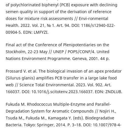
of polychlorinated biphenyl (PCB) exposure with declining
semen quality in support of the derivation of reference
doses for mixture risk assessments // Envi-ronmental
Health. 2022. Vol. 21, № 1. Art. 94. DOI: 1186/s12940-022-
00904-5. EDN: LMFYZI.
Final act of the Conference of Plenipotentiaries on the
Stockholm, 22-23 May // UNEP / POPS/CONF/4. United
Nations Environment Programme. Geneva, 2001. 44 p.
Frossard V. et al. The biological invasion of an apex predator
(Silurus glanis) amplifies PCB transfer in a large lake food
web // Science Total Environmental. 2023. Vol. 902. Art.
166037. DOI: 10.1016/j.scitotenv.2023.166037. EDN: ZNDLUB.
Fukuda M. Rhodococcus Multiple-Enzyme and Parallel-
Degradation System for Aromatic Compounds // Nojiri H.,
Tsuda M., Fukuda M., Kamagata Y. (eds). Biodegradative
Bacteria. Tokyo: Springer, 2014. P. 3–18. DOI: 10.1007/978-4-