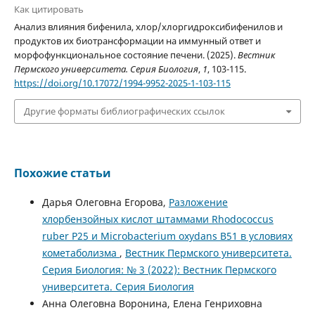
Как цитировать
Анализ влияния бифенила, хлор/хлоргидроксибифенилов и
продуктов их биотрансформации на иммунный ответ и
морфофункциональное состояние печени. (2025).
Вестник
Пермского университета. Серия Биология
,
1
, 103-115.
https://doi.org/10.17072/1994-9952-2025-1-103-115
Другие форматы библиографических ссылок
Похожие статьи
Дарья Олеговна Егорова,
Разложение
хлорбензойных кислот штаммами Rhodococcus
ruber P25 и Microbacterium oxydans B51 в условиях
кометаболизма
,
Вестник Пермского университета.
Серия Биология: № 3 (2022): Вестник Пермского
университета. Серия Биология
Анна Олеговна Воронина, Елена Генриховна