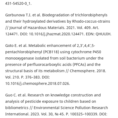
431-54520-0_1.
Gorbunova T.I. et al. Biodegradation of trichlorobiphenyls
and their hydroxylated derivatives by Rhodo-coccus-strains
// Journal of Hazardous Materials. 2021. Vol. 409. Art.
124471. DOI: 10.1016/j.jhazmat.2020.124471. EDN: QHUUIH.
Goto E. et al. Metabolic enhancement of 2,3’,4,4’,5-
pentachlorobiphenyl (PCB118) using cytochrome P450
monooxygenase isolated from soil bacterium under the
presence of perfluorocarboxylic acids (PFCAs) and the
structural basis of its metabolism // Chemosphere. 2018.
Vol. 210. P. 376–383. DOI:
10.1016/j.chemosphere.2018.07.026.
Guo C. et al. Research on knowledge construction and
analysis of pesticide exposure to children based on
bibliometrics // Environmental Science Pollution Research
International. 2023. Vol. 30, № 45. P. 100325–100339. DOI: