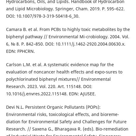
Hydrocarbons, Oils, and Lipids. Handbook of Hydrocarbon
and Lipid Microbiology. Springer, Cham. 2019. P. 595–622.
DOI: 10.1007/978-3-319-50418-6_30.
Camara B. et al. From PCBs to highly toxic metabolites by the
biphenyl pathway // Environmental Mi-crobiology. 2004. Vol.
6, № 8. P. 842–850. DOI: 10.1111/j.1462-2920.2004.00630.x.
EDN: FPHCRN.
Carlson L.M. et al. A systematic evidence map for the
evaluation of noncancer health effects and expo-sures to
polychlorinated biphenyl mixtures// Environmental
Research. 2023. Vol. 220. Art. 115148. DOI:
10.1016/j.envres.2022.115148. EDN: AJUSEE.
Devi N.L. Persistent Organic Pollutants (POPs):
Environmental risks, toxicological effects, and bioreme-
diation for Environmental Safety and Challenges for Future
Research. // Saxena G., Bharagava R. (eds). Bio-remediation