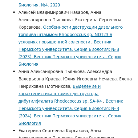
Биология. №4. 2020
Алексей Владимирович Назаров, Анна
Александровна Пьянкова, Екатерина Сергеевна
Корсакова,
Особенности деструкции дизельного
топлива штаммом Rhodococcus sp. NDT23 в
условиях повышенной солености
,
Вестник
Пермского университета. Серия Биология: № 3
(2023): Вестник Пермского университета. Серия
Биология
Анна Александровна Пьянкова, Александра
Валерьевна Краева, Юлия Игоревна Нечаева, Елена
Генриховна Плотникова,
Выделение и
характеристика штамма-деструктора
дибутилфталата Rhodococcus sp. 5A-K4
,
Вестник
Пермского университета. Серия Биология: № 3
(2024): Вестник Пермского университета. Серия
Биоллогия
Екатерина Сергеевна Корсакова, Анна
Александровна Пьянкова, Елена Генриховна