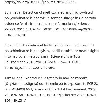
https://doi.org/10.1016/j.envres.2014.03.011.
Sun J. et al. Detection of methoxylated and hydroxylated
polychlorinated biphenyls in sewage sludge in China with
evidence for their microbial transformation // Scienсe
Report. 2016. Vol. 6. Art. 29782. DOI: 10.1038/srep29782.
EDN: UKNJNI.
Sun J. et al. Formation of hydroxylated and methoxylated
polychlorinated biphenyls by Bacillus sub-tilis: new insights
into microbial metabolism // Scienсe of the Total
Environment. 2018. Vol. 613–614. P. 54–61. DOI:
10.1016/j.scitotenv.2017.09.063.
Tam N. et al. Reproductive toxicity in marine medaka
(Oryzias melastigma) due to embryonic exposure to PCB 28
or 4’-OH-PCB 65 // Science of the Total Environment. 2023.
Vol. 874. Art. 162401. DOI: 10.1016/j.scitotenv.2023.162401.
EDN: EHLZNV.