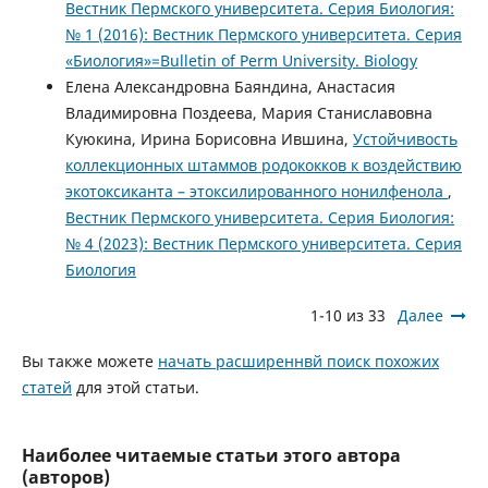
Вестник Пермского университета. Серия Биология:
№ 1 (2016): Вестник Пермского университета. Серия
«Биология»=Bulletin of Perm University. Biology
Елена Александровна Баяндина, Анастасия
Владимировна Поздеева, Мария Станиславовна
Куюкина, Ирина Борисовна Ившина,
Устойчивость
коллекционных штаммов родококков к воздействию
экотоксиканта – этоксилированного нонилфенола
,
Вестник Пермского университета. Серия Биология:
№ 4 (2023): Вестник Пермского университета. Серия
Биология
1-10 из 33
Далее
Вы также можете
начать расширеннвй поиск похожих
статей
для этой статьи.
Наиболее читаемые статьи этого автора
(авторов)