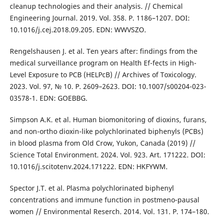
cleanup technologies and their analysis. // Chemical
Engineering Journal. 2019. Vol. 358. P. 1186–1207. DOI:
10.1016/j.cej.2018.09.205. EDN: WWVSZO.
Rengelshausen J. et al. Ten years after: findings from the
medical surveillance program on Health Ef-fects in High-
Level Exposure to PCB (HELPcB) // Archives of Toxicology.
2023. Vol. 97, № 10. P. 2609–2623. DOI: 10.1007/s00204-023-
03578-1. EDN: GOEBBG.
Simpson A.K. et al. Human biomonitoring of dioxins, furans,
and non-ortho dioxin-like polychlorinated biphenyls (PCBs)
in blood plasma from Old Crow, Yukon, Canada (2019) //
Scienсe Total Environment. 2024. Vol. 923. Art. 171222. DOI:
10.1016/j.scitotenv.2024.171222. EDN: HKFYWM.
Spector J.T. et al. Plasma polychlorinated biphenyl
concentrations and immune function in postmeno-pausal
women // Environmental Reserch. 2014. Vol. 131. P. 174–180.