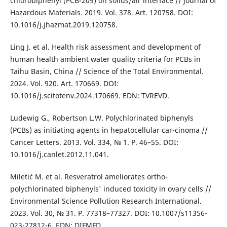
chlorobiphenyl (PCB-209) on solids/air interface // Journal of
Hazardous Materials. 2019. Vol. 378. Art. 120758. DOI:
10.1016/j.jhazmat.2019.120758.
Ling J. et al. Health risk assessment and development of
human health ambient water quality criteria for PCBs in
Taihu Basin, China // Science of the Total Environmental.
2024. Vol. 920. Art. 170669. DOI:
10.1016/j.scitotenv.2024.170669. EDN: TVREVD.
Ludewig G., Robertson L.W. Polychlorinated biphenyls
(PCBs) as initiating agents in hepatocellular car-cinoma //
Cancer Letters. 2013. Vol. 334, № 1. P. 46–55. DOI:
10.1016/j.canlet.2012.11.041.
Miletić M. et al. Resveratrol ameliorates ortho-
polychlorinated biphenyls' induced toxicity in ovary cells //
Environmental Science Pollution Research International.
2023. Vol. 30, № 31. P. 77318–77327. DOI: 10.1007/s11356-
023-27812-6. EDN: DIFMFD.