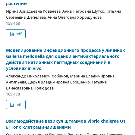
растений
Ирина Аркадьевна Ковалева, Анна Петровна Шутко, Татьяна
Сергеевна Шепелева, Анна Олеговна Хорошунова
159-168
pdf
Моделирование инфекционного процесса у личинок
Galleria mellonella для оценки антибактериального
действия катионных пептидных соединений в
условиях in vivo
Александр Николаевич Лобанов, Марина Владимировна
Антипьева, Дарья Владимировна Ерошенко, Татьяна
Вячеславовна Полюдова
169-178
pdf
Взаимодействие везикул штаммов Vibrio cholerae O1
El Tor с клетками-мишенями
Ольга Александровна Якушева, Людмила Павловна Алексеева ,