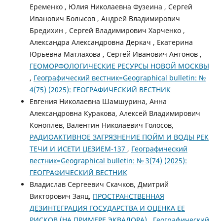
Еременко , Юлия Николаевна Фузеина , Сергей
Иванович Болысов , Андрей Владимирович
Бредихин , Сергей Владимирович Харченко ,
Александра Александровна Деркач , Екатерина
Юрьевна Матлахова , Сергей Иванович Антонов ,
ГЕОМОРФОЛОГИЧЕСКИЕ РЕСУРСЫ НОВОЙ МОСКВЫ
,
Географический вестник=Geographical bulletin: №
4(75) (2025): ГЕОГРАФИЧЕСКИЙ ВЕСТНИК
Евгения Николаевна Шамшурина, Анна
Александровна Куракова, Алексей Владимирович
Коноплев, Валентин Николаевич Голосов,
РАДИОАКТИВНОЕ ЗАГРЯЗНЕНИЕ ПОЙМ И ВОДЫ РЕК
ТЕЧИ И ИСЕТИ ЦЕЗИЕМ-137
,
Географический
вестник=Geographical bulletin: № 3(74) (2025):
ГЕОГРАФИЧЕСКИЙ ВЕСТНИК
Владислав Сергеевич Скачков, Дмитрий
Викторович Заяц,
ПРОСТРАНСТВЕННАЯ
ДЕЗИНТЕГРАЦИЯ ГОСУДАРСТВА И ОЦЕНКА ЕЕ
РИСКОВ (НА ПРИМЕРЕ ЭКВАДОРА)
,
Географический