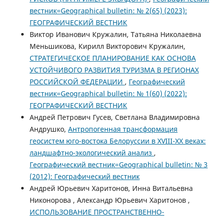
вестник=Geographical bulletin: № 2(65) (2023):
ГЕОГРАФИЧЕСКИЙ ВЕСТНИК
Виктор Иванович Кружалин, Татьяна Николаевна
Меньшикова, Кирилл Викторович Кружалин,
СТРАТЕГИЧЕСКОЕ ПЛАНИРОВАНИЕ КАК ОСНОВА
УСТОЙЧИВОГО РАЗВИТИЯ ТУРИЗМА В РЕГИОНАХ
РОССИЙСКОЙ ФЕДЕРАЦИИ
,
Географический
вестник=Geographical bulletin: № 1(60) (2022):
ГЕОГРАФИЧЕСКИЙ ВЕСТНИК
Андрей Петрович Гусев, Светлана Владимировна
Андрушко,
Антропогенная трансформация
геосистем юго-востока Белоруссии в XVIII-XX веках:
ландшафтно-экологический анализ
,
Географический вестник=Geographical bulletin: № 3
(2012): Географический вестник
Андрей Юрьевич Харитонов, Инна Витальевна
Никонорова , Александр Юрьевич Харитонов ,
ИСПОЛЬЗОВАНИЕ ПРОСТРАНСТВЕННО-