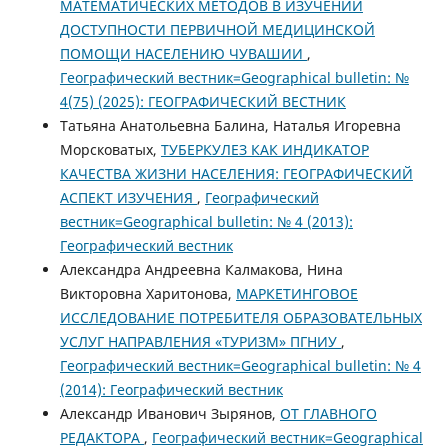
МАТЕМАТИЧЕСКИХ МЕТОДОВ В ИЗУЧЕНИИ
ДОСТУПНОСТИ ПЕРВИЧНОЙ МЕДИЦИНСКОЙ
ПОМОЩИ НАСЕЛЕНИЮ ЧУВАШИИ
,
Географический вестник=Geographical bulletin: №
4(75) (2025): ГЕОГРАФИЧЕСКИЙ ВЕСТНИК
Татьяна Анатольевна Балина, Наталья Игоревна
Морсковатых,
ТУБЕРКУЛЕЗ КАК ИНДИКАТОР
КАЧЕСТВА ЖИЗНИ НАСЕЛЕНИЯ: ГЕОГРАФИЧЕСКИЙ
АСПЕКТ ИЗУЧЕНИЯ
,
Географический
вестник=Geographical bulletin: № 4 (2013):
Географический вестник
Александра Андреевна Калмакова, Нина
Викторовна Харитонова,
МАРКЕТИНГОВОЕ
ИССЛЕДОВАНИЕ ПОТРЕБИТЕЛЯ ОБРАЗОВАТЕЛЬНЫХ
УСЛУГ НАПРАВЛЕНИЯ «ТУРИЗМ» ПГНИУ
,
Географический вестник=Geographical bulletin: № 4
(2014): Географический вестник
Александр Иванович Зырянов,
ОТ ГЛАВНОГО
РЕДАКТОРА
,
Географический вестник=Geographical