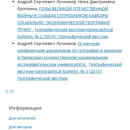
Андрей Сергеевич Лучников, Нина Дмитриевна
Еропкина,
ГОДЫ ВЕЛИКОЙ ОТЕЧЕСТВЕННОЙ
ВОЙНЫ В СУДЬБАХ СОТРУДНИКОВ КАФЕДРЫ
СОЦИАЛЬНО--ЭКОНОМИЧЕСКОЙ ГЕОГРАФИИ
ПГНИУ
,
Географический вестник=Geographical
bulletin: № 2 (2015): Географический вестник
Андрей Сергеевич Лучников,
IV научная
конференция школьников по географии и экологии
в Пермском государственном национальном
исследовательском университете
,
Географический
вестник=Geographical bulletin: № 3 (2015):
Географический вестник
>
>>
Информация
Для читателей
Для авторов