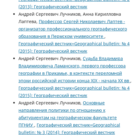
(2013): Географический вестник
Андрей Сергеевич Лучников, Анна Кирилловна
Лаптева,
Профессор Сергей Николаевич Лаптев -
организатор профессионального географического
образования в Пермском университете
,
Географический вестник=Geographical bulletin: № 4
(2015): Географический вестник
Андрей Сергеевич Лучников,
Судьба Владимира
Владимировича Ламанского, первого профессора
географии в Прикамье, в контексте переломной
эпохи российской истории конца XIX - начала XX вв
,
Географический вестник=Geographical bulletin: № 4
(2015): Географический вестник
Андрей Сергеевич Лучников,
Основные
направления политики по отношению к
абитуриентам на географическом факультете
ПГНИУ
,
Географический вестник=Geographical
bulletin: № 3 (2014): Географический вестник