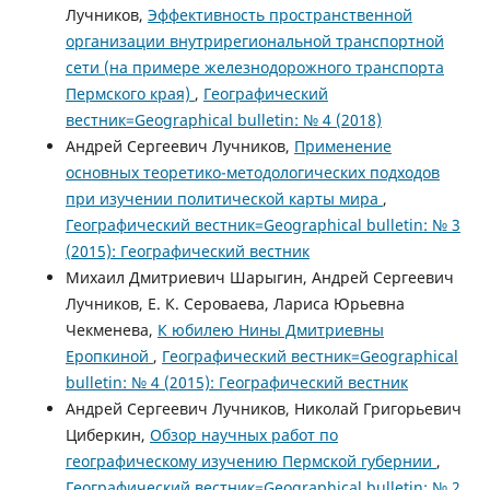
Лучников,
Эффективность пространственной
организации внутрирегиональной транспортной
сети (на примере железнодорожного транспорта
Пермского края)
,
Географический
вестник=Geographical bulletin: № 4 (2018)
Андрей Сергеевич Лучников,
Применение
основных теоретико-методологических подходов
при изучении политической карты мира
,
Географический вестник=Geographical bulletin: № 3
(2015): Географический вестник
Михаил Дмитриевич Шарыгин, Андрей Сергеевич
Лучников, Е. К. Сероваева, Лариса Юрьевна
Чекменева,
К юбилею Нины Дмитриевны
Еропкиной
,
Географический вестник=Geographical
bulletin: № 4 (2015): Географический вестник
Андрей Сергеевич Лучников, Николай Григорьевич
Циберкин,
Обзор научных работ по
географическому изучению Пермской губернии
,
Географический вестник=Geographical bulletin: № 2