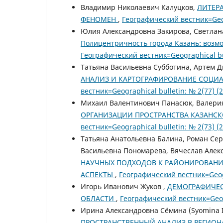
Владимир Николаевич Калуцков,
ЛИТЕР
ФЕНОМЕН
,
Географический вестник=Geo
Юлия Александровна Закирова, Светлана
Полицентричность города Казань: возм
Географический вестник=Geographical bul
Татьяна Васильевна Субботина, Артем 
АНАЛИЗ И КАРТОГРАФИРОВАНИЕ СОЦИ
вестник=Geographical bulletin: № 2(77) 
Михаил Валентинович Панасюк, Валери
ОРГАНИЗАЦИИ ПРОСТРАНСТВА КАЗАНС
вестник=Geographical bulletin: № 2(73
Татьяна Анатольевна Балина, Роман Сер
Васильевна Пономарева, Вячеслав Алек
НАУЧНЫХ ПОДХОДОВ К РАЙОНИРОВАНИ
АСПЕКТЫ
,
Географический вестник=Geog
Игорь Иванович Жуков ,
ДЕМОГРАФИЧЕС
ОБЛАСТИ
,
Географический вестник=Geog
Ирина Александровна Сёмина (Syomina Ir
ПРОСТРАНСТВЕННЫЙ АНАЛИЗ В РЕГИО