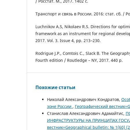
/ Росстат. М., 2017. 1402 с.
Транспорт и связь в России. 2016: стат. сб. / Ро
Luchnikov A.S, Nikolaev R.S. Directions for opti
framework as an instrument for regional devel
2017. Vol. 3. Issue 4, pp. 213–230.
Rodrigue J.P., Comtois C., Slack B. The Geograph
Fourth edition / Routledge – NY, 2017. 440 p.
Похожие статьи
Николай Александрович Кондратов,
Осо
зоне России
,
Географический вестник=Ge
Станислав Александрович Адамайтис,
П
ИНФРАСТРУКТУРЫ НА ПРИНЦИПАХ ГОСУ
вестник=Geographical bulletin: № 1(60