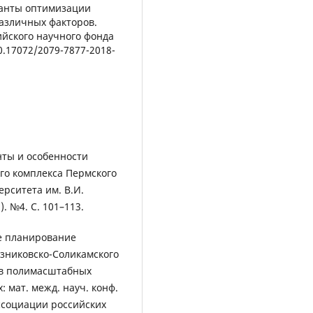
анты оптимизации
различных факторов.
ийского научного фонда
10.17072/2079-7877-2018-
нты и особенности
о комплекса Пермского
ерситета им. В.И.
). №4. С. 101–113.
ое планирование
зниковско-Соликамского
 в полимасштабных
 мат. межд. науч. конф.
Ассоциации российских