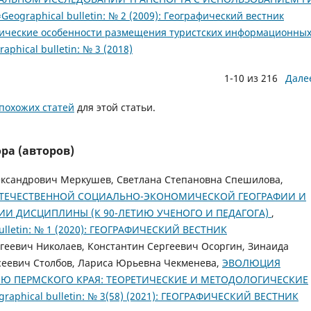
eographical bulletin: № 2 (2009): Географический вестник
ические особенности размещения туристских информационны
phical bulletin: № 3 (2018)
1-10 из 216
Дале
похожих статей
для этой статьи.
ра (авторов)
ександрович Меркушев, Светлана Степановна Спешилова,
ОТЕЧЕСТВЕННОЙ СОЦИАЛЬНО-ЭКОНОМИЧЕСКОЙ ГЕОГРАФИИ И
ТИИ ДИСЦИПЛИНЫ (К 90-ЛЕТИЮ УЧЕНОГО И ПЕДАГОГА)
,
ulletin: № 1 (2020): ГЕОГРАФИЧЕСКИЙ ВЕСТНИК
геевич Николаев, Константин Сергеевич Осоргин, Зинаида
сеевич Столбов, Лариса Юрьевна Чекменева,
ЭВОЛЮЦИЯ
Ю ПЕРМСКОГО КРАЯ: ТЕОРЕТИЧЕСКИЕ И МЕТОДОЛОГИЧЕСКИЕ
raphical bulletin: № 3(58) (2021): ГЕОГРАФИЧЕСКИЙ ВЕСТНИК