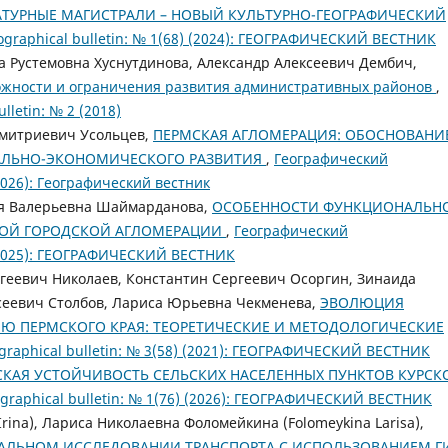
АТУРНЫЕ МАГИСТРАЛИ – НОВЫЙ КУЛЬТУРНО-ГЕОГРАФИЧЕСКИЙ
graphical bulletin: № 1(68) (2024): ГЕОГРАФИЧЕСКИЙ ВЕСТНИК
 Рустемовна Хуснутдинова, Александр Алексеевич Дембич,
ожности и ограничения развития административных районов
,
letin: № 2 (2018)
Дмитриевич Усольцев,
ПЕРМСКАЯ АГЛОМЕРАЦИЯ: ОБОСНОВАНИ
АЛЬНО-ЭКОНОМИЧЕСКОГО РАЗВИТИЯ
,
Географический
(2026): Географический вестник
я Валерьевна Шаймарданова,
ОСОБЕННОСТИ ФУНКЦИОНАЛЬН
КОЙ ГОРОДСКОЙ АГЛОМЕРАЦИИ
,
Географический
) (2025): ГЕОГРАФИЧЕСКИЙ ВЕСТНИК
геевич Николаев, Константин Сергеевич Осоргин, Зинаида
сеевич Столбов, Лариса Юрьевна Чекменева,
ЭВОЛЮЦИЯ
Ю ПЕРМСКОГО КРАЯ: ТЕОРЕТИЧЕСКИЕ И МЕТОДОЛОГИЧЕСКИЕ
raphical bulletin: № 3(58) (2021): ГЕОГРАФИЧЕСКИЙ ВЕСТНИК
КАЯ УСТОЙЧИВОСТЬ СЕЛЬСКИХ НАСЕЛЕННЫХ ПУНКТОВ КУРСК
raphical bulletin: № 1(76) (2026): ГЕОГРАФИЧЕСКИЙ ВЕСТНИК
ina), Лариса Николаевна Фоломейкина (Folomeykina Larisa),
НАЛЬНОМ ИССЛЕДОВАНИИ ТРАНСПОРТА С ИСПОЛЬЗОВАНИЕМ Г