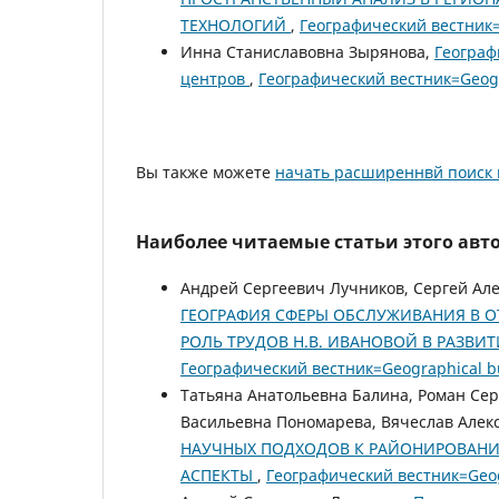
ТЕХНОЛОГИЙ
,
Географический вестник=G
Инна Станиславовна Зырянова,
Географ
центров
,
Географический вестник=Geogra
Вы также можете
начать расширеннвй поиск 
Наиболее читаемые статьи этого авто
Андрей Сергеевич Лучников, Сергей Ал
ГЕОГРАФИЯ СФЕРЫ ОБСЛУЖИВАНИЯ В 
РОЛЬ ТРУДОВ Н.В. ИВАНОВОЙ В РАЗВИ
Географический вестник=Geographical b
Татьяна Анатольевна Балина, Роман Сер
Васильевна Пономарева, Вячеслав Алек
НАУЧНЫХ ПОДХОДОВ К РАЙОНИРОВАНИ
АСПЕКТЫ
,
Географический вестник=Geog