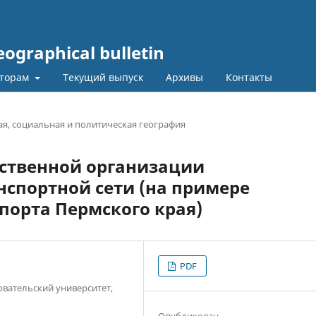
graphical bulletin
торам
Текущий выпуск
Архивы
Контакты
я, социальная и политическая география
ственной организации
спортной сети (на примере
порта Пермского края)
PDF
вательский университет,
Опубликован