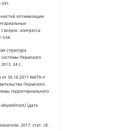
–391.
ожностей оптимизации
риториальных
 I всерос. конгресса
2–534.
ая структура
 системы Пермского
 2013. 24 с.
 от 30.10.2017 №879-п
вительства Пермского
Схемы территориального
-deyatelnost/ (дата
затели. 2017: стат. сб.