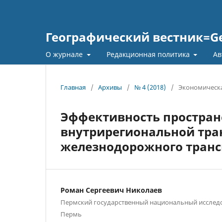
Географический вестник=Geo
О журнале
Редакционная политика
Ав
Главная
/
Архивы
/
№ 4 (2018)
/
Экономическа
Эффективность простран
внутрирегиональной тран
железнодорожного транс
Роман Сергеевич Николаев
Пермский государственный национальный исследо
Пермь