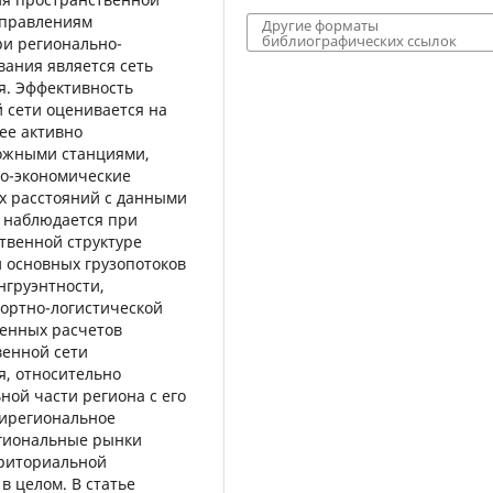
аправлениям
Другие форматы
библиографических ссылок
и регионально-
вания является сеть
я. Эффективность
 сети оценивается на
ее активно
ожными станциями,
о-экономические
их расстояний с данными
ь наблюдается при
твенной структуре
и основных грузопотоков
нгруэнтности,
ортно-логистической
венных расчетов
венной сети
я, относительно
ной части региона с его
ирегиональное
егиональные рынки
риториальной
в целом. В статье