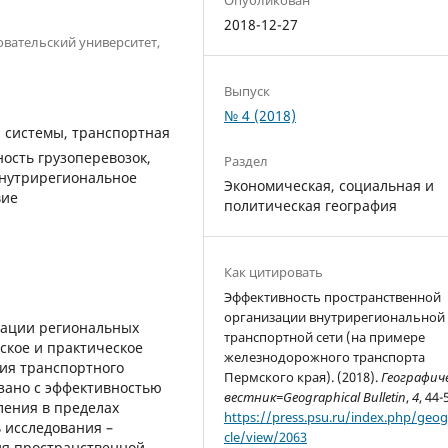
2018-12-27
вательский университет,
Выпуск
№ 4 (2018)
 системы, транспортная
ость грузоперевозок,
Раздел
внутрирегиональное
Экономическая, социальная и
вие
политическая география
Как цитировать
Эффективность пространственной
организации внутрирегиональной
зации региональных
транспортной сети (на примере
ское и практическое
железнодорожного транспорта
ия транспортного
Пермского края). (2018).
Географич
язано с эффективностью
вестник=Geographical Bulletin
,
4
, 44-
ления в пределах
https://press.psu.ru/index.php/geogr
 исследования –
cle/view/2063
ия пространственной