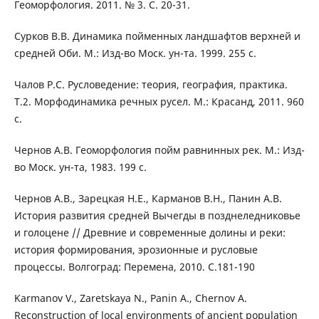
Геоморфология. 2011. № 3. С. 20-31.
Сурков В.В. Динамика пойменных ландшафтов верхней и
средней Оби. М.: Изд-во Моск. ун-та. 1999. 255 с.
Чалов Р.С. Русловедение: теория, география, практика.
Т.2. Морфодинамика речных русел. М.: Красанд, 2011. 960
с.
Чернов А.В. Геоморфология пойм равнинных рек. М.: Изд-
во Моск. ун-та, 1983. 199 с.
Чернов А.В., Зарецкая Н.Е., Карманов В.Н., Панин А.В.
История развития средней Вычегды в позднеледниковье
и голоцене // Древние и современные долины и реки:
история формирования, эрозионные и русловые
процессы. Волгоград: Перемена, 2010. С.181-190
Karmanov V., Zaretskaya N., Panin A., Chernov A.
Reconstruction of local environments of ancient population