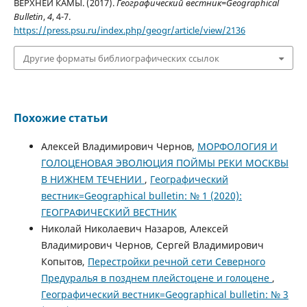
ВЕРХНЕЙ КАМЫ. (2017).
Географический вестник=Geographical
Bulletin
,
4
, 4-7.
https://press.psu.ru/index.php/geogr/article/view/2136
Другие форматы библиографических ссылок
Похожие статьи
Алексей Владимирович Чернов,
МОРФОЛОГИЯ И
ГОЛОЦЕНОВАЯ ЭВОЛЮЦИЯ ПОЙМЫ РЕКИ МОСКВЫ
В НИЖНЕМ ТЕЧЕНИИ
,
Географический
вестник=Geographical bulletin: № 1 (2020):
ГЕОГРАФИЧЕСКИЙ ВЕСТНИК
Николай Николаевич Назаров, Алексей
Владимирович Чернов, Сергей Владимирович
Копытов,
Перестройки речной сети Северного
Предуралья в позднем плейстоцене и голоцене
,
Географический вестник=Geographical bulletin: № 3