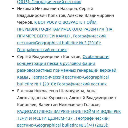
(2015): Географический вестник
Николай Николаевич Назаров, Сергей
Владимирович Копытов, Алексей Владимирович
Чернов,
К ВОПРОСУ О ВОЗРАСТЕ ПОЙМ
ПРЕРЫВИСТО-ДИНАМИЧЕСКОГО РАЗВИТИЯ (НА
ПРИМЕРЕ ВЕРХНЕЙ КАМЫ)
,
Географический
вестник=Geographical bulletin: № 3 (2016):
Географический вестник
Сергей Владимирович Копытов,
Особенности
концентрации песка в русловой фации
разновозрастных пойменных генераций верхней
Камы
,
Географический вестник=Geographical
bulletin: № 1 (2016): Географический вестник
Евгения Николаевна Шамшурина, Анна
Александровна Куракова, Алексей Владимирович
Коноплев, Валентин Николаевич Голосов,
РАДИОАКТИВНОЕ ЗАГРЯЗНЕНИЕ ПОЙМ И ВОДЫ РЕК
ТЕЧИ И ИСЕТИ ЦЕЗИЕМ-137
,
Географический
вестник=Geographical bulletin: № 3(74) (2025):