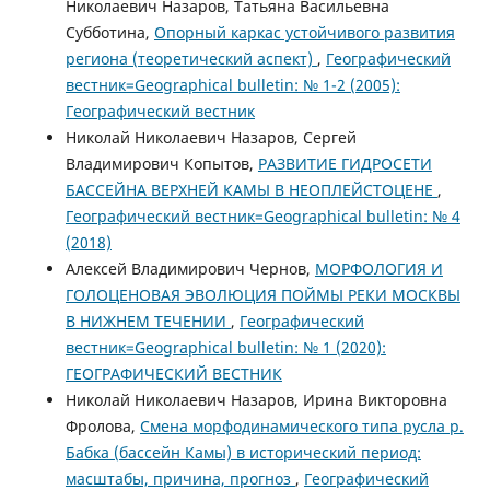
Николаевич Назаров, Татьяна Васильевна
Субботина,
Опорный каркас устойчивого развития
региона (теоретический аспект)
,
Географический
вестник=Geographical bulletin: № 1-2 (2005):
Географический вестник
Николай Николаевич Назаров, Сергей
Владимирович Копытов,
РАЗВИТИЕ ГИДРОСЕТИ
БАССЕЙНА ВЕРХНЕЙ КАМЫ В НЕОПЛЕЙСТОЦЕНЕ
,
Географический вестник=Geographical bulletin: № 4
(2018)
Алексей Владимирович Чернов,
МОРФОЛОГИЯ И
ГОЛОЦЕНОВАЯ ЭВОЛЮЦИЯ ПОЙМЫ РЕКИ МОСКВЫ
В НИЖНЕМ ТЕЧЕНИИ
,
Географический
вестник=Geographical bulletin: № 1 (2020):
ГЕОГРАФИЧЕСКИЙ ВЕСТНИК
Николай Николаевич Назаров, Ирина Викторовна
Фролова,
Смена морфодинамического типа русла р.
Бабка (бассейн Камы) в исторический период:
масштабы, причина, прогноз
,
Географический