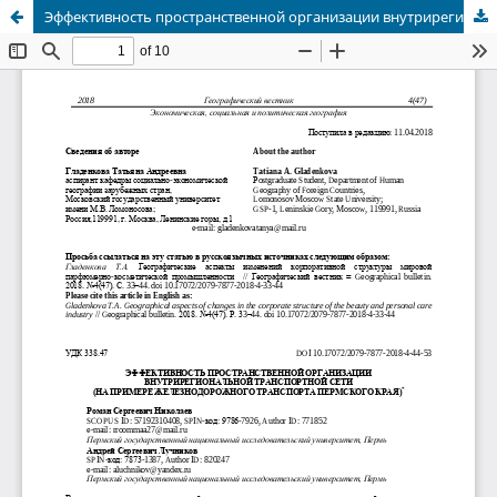
Эффективность пространственной организации внутрирегиональной транспортной сети (на примере железнодорожного транспорта Пермского края)