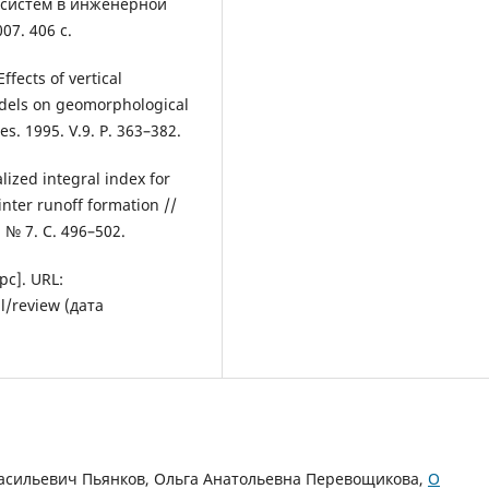
 систем в инженерной
07. 406 с.
ffects of vertical
odels on geomorphological
s. 1995. V.9. P. 363–382.
lized integral index for
nter runoff formation //
 № 7. C. 496–502.
рс]. URL:
l/review (дата
асильевич Пьянков, Ольга Анатольевна Перевощикова,
О