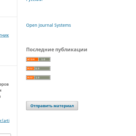
Open Journal Systems
тник
Последние публикации
а
еров
м
и
Отправить материал
/arti