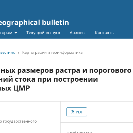
graphical bulletin
торам
Текущий выпуск
Архивы
Контакты
 вестник
/
Картография и геоинформатика
ных размеров растра и порогового
ний стока при построении
ных ЦМР
PDF
о государственного
Опубликован