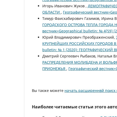
Игорь Иванович Жуков ,
ДЕМОГРАФИЧЕС
ОБЛАСТИ
,
Географический вестник=Geog
Тимур Фаискабирович Газимов, Ирина В
ГОРОДСКОГО ОСТРОВА ТЕПЛА ГОРОДА 
вестник=Geographical bulletin: № 4(59
Юрий Владимирович Преображенский,
КРУПНЕЙШИХ РОССИЙСКИХ ГОРОДОВ В
bulletin: № 1 (2020): ГЕОГРАФИЧЕСКИЙ 
Дмитрий Сергеевич Рыбаков, Наталья В
РАСПРЕДЕЛЕНИЯ МОЛИБДЕНА И ВОЛЬФ
ПРИОНЕЖЬЯ
,
Географический вестник=G
Вы также можете
начать расширеннвй поиск 
Наиболее читаемые статьи этого авто