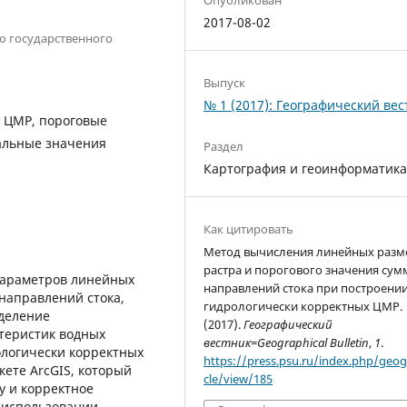
2017-08-02
о государственного
Выпуск
№ 1 (2017): Географический вес
я ЦМР, пороговые
альные значения
Раздел
Картография и геоинформатик
Как цитировать
Метод вычисления линейных разм
растра и порогового значения сум
параметров линейных
направлений стока при построени
направлений стока,
гидрологически корректных ЦМР.
деление
(2017).
Географический
теристик водных
вестник=Geographical Bulletin
,
1
.
ологически корректных
https://press.psu.ru/index.php/geogr
кете ArcGIS, который
cle/view/185
у и корректное
 использовании