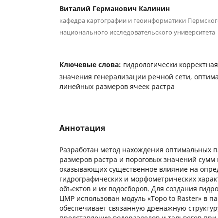
Виталий Германович Калинин
кафедра картографии и геоинформатики Пермског
национального исследовательского университета
Ключевые слова:
гидрологически корректна
значения генерализации речной сети, оптим
линейных размеров ячеек растра
Аннотация
Разработан метод нахождения оптимальных 
размеров растра и пороговых значений сумм 
оказывающих существенное влияние на опре
гидрографических и морфометрических харак
объектов и их водосборов. Для создания гидр
ЦМР использован модуль «Topo to Raster» в па
обеспечивает связанную дренажную структур
представление водоразделов и тальвегов при