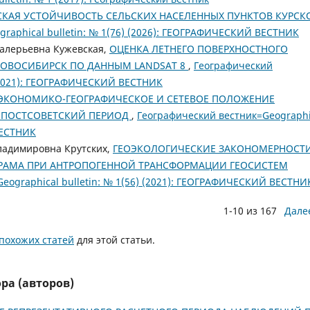
КАЯ УСТОЙЧИВОСТЬ СЕЛЬСКИХ НАСЕЛЕННЫХ ПУНКТОВ КУРСК
raphical bulletin: № 1(76) (2026): ГЕОГРАФИЧЕСКИЙ ВЕСТНИК
алерьевна Кужевская,
ОЦЕНКА ЛЕТНЕГО ПОВЕРХНОСТНОГО
НОВОСИБИРСК ПО ДАННЫМ LANDSAT 8
,
Географический
) (2021): ГЕОГРАФИЧЕСКИЙ ВЕСТНИК
ЭКОНОМИКО-ГЕОГРАФИЧЕСКОЕ И СЕТЕВОЕ ПОЛОЖЕНИЕ
 ПОСТСОВЕТСКИЙ ПЕРИОД
,
Географический вестник=Geographi
ВЕСТНИК
ладимировна Крутских,
ГЕОЭКОЛОГИЧЕСКИЕ ЗАКОНОМЕРНОСТ
РАМА ПРИ АНТРОПОГЕННОЙ ТРАНСФОРМАЦИИ ГЕОСИСТЕМ
eographical bulletin: № 1(56) (2021): ГЕОГРАФИЧЕСКИЙ ВЕСТНИ
1-10 из 167
Дале
похожих статей
для этой статьи.
ра (авторов)