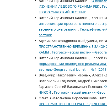
Виталий Германович Калинин,
О ВЫБОР
ИЗУЧЕНИИ ЛЕДОВОГО РЕЖИМА РЕК
,
Ге
ГЕОГРАФИЧЕСКИЙ ВЕСТНИК
Виталий Германович Калинин, Ксения И
интерполяции пространственного распр
весеннего снеготаяния
,
Географический 
вестник
Аделия Александровна Шайдулина, Вита
ПРОСТРАНСТВЕННО-ВРЕМЕННЫЕ ЗАКОНО
КАМЫ
,
Географический вестник=Geograp
Виталий Германович Калинин, Сергей В
формировании подводного рельефа дна
вестник=Geographical bulletin: № 1 (2018
Владимир Николаевич Черных, Алексан
Валерьевич Содномов, Андрей Николае
Гармаев, Сергей Васильевич Пьянков,
К
ЧИКОЙ
,
Географический вестник=Geogra
Ольга Анатольевна Перевощикова, Вит
ПРОСТРАНСТВЕННОГО РАСПРЕДЕЛЕНИЯ