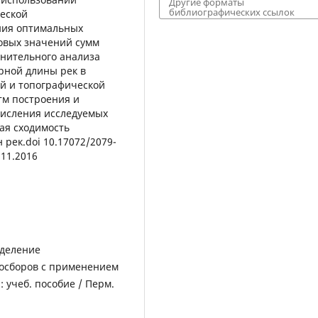
Другие форматы
библиографических ссылок
еской
ния оптимальных
овых значений сумм
внительного анализа
рной длины рек в
ой и топографической
тм построения и
числения исследуемых
ая сходимость
рек.doi 10.17072/2079-
.11.2016
еделение
досборов с применением
 учеб. пособие / Перм.