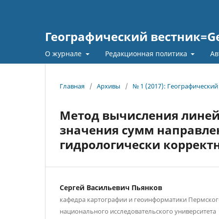
Географический вестник=Geo
О журнале
Редакционная политика
Ав
Главная
/
Архивы
/
№ 1 (2017): Географический
Метод вычисления линей
значения сумм направле
гидрологически коррект
Сергей Васильевич Пьянков
кафедра картографии и геоинформатики Пермског
национального исследовательского университета