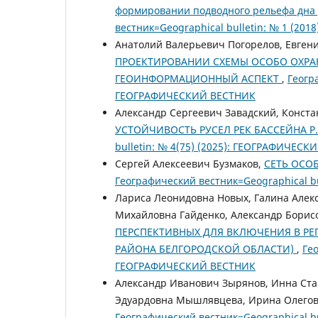
формировании подводного рельефа дна
вестник=Geographical bulletin: № 1 (2018
Анатолий Валерьевич Погорелов, Евген
ПРОЕКТИРОВАНИИ СХЕМЫ ОСОБО ОХРАН
ГЕОИНФОРМАЦИОННЫЙ АСПЕКТ
,
Геогра
ГЕОГРАФИЧЕСКИЙ ВЕСТНИК
Александр Сергеевич Завадский, Конст
УСТОЙЧИВОСТЬ РУСЕЛ РЕК БАССЕЙНА Р
bulletin: № 4(75) (2025): ГЕОГРАФИЧЕС
Сергей Алексеевич Бузмаков,
СЕТЬ ОСО
Географический вестник=Geographical b
Лариса Леонидовна Новых, Галина Алек
Михайловна Гайденко, Александр Борис
ПЕРСПЕКТИВНЫХ ДЛЯ ВКЛЮЧЕНИЯ В РЕ
РАЙОНА БЕЛГОРОДСКОЙ ОБЛАСТИ)
,
Гео
ГЕОГРАФИЧЕСКИЙ ВЕСТНИК
Александр Иванович Зырянов, Инна Ста
Эдуардовна Мышлявцева, Ирина Олего
Географический вестник=Geographical bu