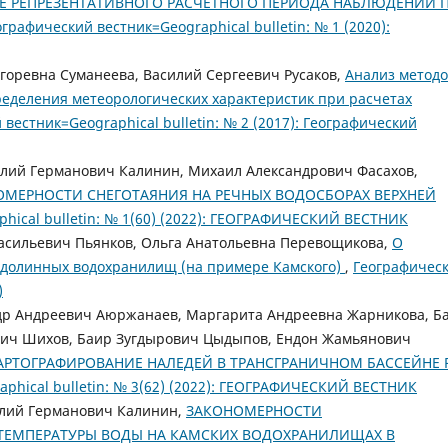
Е РЕПРЕЗЕНТАТИВНОГО РАСЧЕТНОГО ПЕРИОДА НАБЛЮДЕНИЙ 
ографический вестник=Geographical bulletin: № 1 (2020):
горевна Суманеева, Василий Сергеевич Русаков,
Анализ метод
еделения метеорологических характеристик при расчетах
вестник=Geographical bulletin: № 2 (2017): Географический
лий Германович Калинин, Михаил Александрович Фасахов,
МЕРНОСТИ СНЕГОТАЯНИЯ НА РЕЧНЫХ ВОДОСБОРАХ ВЕРХНЕЙ
hical bulletin: № 1(60) (2022): ГЕОГРАФИЧЕСКИЙ ВЕСТНИК
асильевич Пьянков, Ольга Анатольевна Перевощикова,
О
 долинных водохранилищ (на примере Камского)
,
Географичес
)
др Андреевич Аюржанаев, Маргарита Андреевна Жарникова, Б
вич Шихов, Баир Зугдырович Цыдыпов, Ендон Жамьянович
АРТОГРАФИРОВАНИЕ НАЛЕДЕЙ В ТРАНСГРАНИЧНОМ БАССЕЙНЕ Р
phical bulletin: № 3(62) (2022): ГЕОГРАФИЧЕСКИЙ ВЕСТНИК
алий Германович Калинин,
ЗАКОНОМЕРНОСТИ
 ТЕМПЕРАТУРЫ ВОДЫ НА КАМСКИХ ВОДОХРАНИЛИЩАХ В