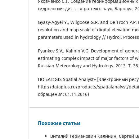
Яковченко С.Г. Создание геоинформационных
гидрологии: дис. … д-ра техн. наук. Барнаул, 20
Gyasy-Agyei Y., Wilgoose G.R. and De Troch P.P. E
resolution and map scale of digital elevation m
parameters used in hydrology // Hydrol. Processe
Pyankov S.V., Kalinin V.G. Development of genera
estimating complex impact of major factors of wi
Russian Meteorology and Hydrology. 2013. T. 38.
ПО «ArcGIS Spatial Analyst» [Электронный ресу
http://dataplus.ru/products/spatialanalyst/detai
обращения: 01.11.2016)
Похожие статьи
Виталий Германович Калинин, Сергей В