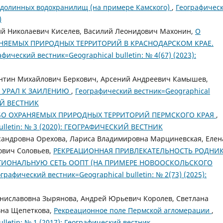
 долинных водохранилищ (на примере Камского)
,
Географичес
)
ий Николаевич Киселев, Василий Леонидович Махонин,
О
ЯЕМЫХ ПРИРОДНЫХ ТЕРРИТОРИЙ В КРАСНОДАРСКОМ КРАЕ.
фический вестник=Geographical bulletin: № 4(67) (2023):
антин Михайлович Беркович, Арсений Андреевич Камышев,
. УРАЛ К ЗАИЛЕНИЮ
,
Географический вестник=Geographical
КИЙ ВЕСТНИК
БО ОХРАНЯЕМЫХ ПРИРОДНЫХ ТЕРРИТОРИЙ ПЕРМСКОГО КРАЯ
,
ulletin: № 3 (2020): ГЕОГРАФИЧЕСКИЙ ВЕСТНИК
сандровна Орехова, Лариса Владимировна Марциневская, Елен
ович Соловьев,
РЕКРЕАЦИОННАЯ ПРИВЛЕКАТЕЛЬНОСТЬ РОДНИК
ГИОНАЛЬНУЮ СЕТЬ ООПТ (НА ПРИМЕРЕ НОВООСКОЛЬСКОГО
графический вестник=Geographical bulletin: № 2(73) (2025):
ниславовна Зырянова, Андрей Юрьевич Королев, Светлана
вна Щепеткова,
Рекреационное поле Пермской агломерации
,
lletin: № 1 (2017): Географический вестник