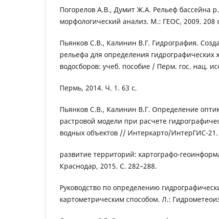
Погорелов А.В., Думит Ж.А. Рельеф бассейна р
морфологический анализ. М.: ГЕОС, 2009. 208 с
Пьянков С.В., Калинин В.Г. Гидрография. Соз
рельефа для определения гидрографических х
водосборов: учеб. пособие / Перм. гос. нац. исс
Пермь, 2014. Ч. 1. 63 с.
Пьянков С.В., Калинин В.Г. Определение опт
растровой модели при расчете гидрографиче
водных объектов // Интеркарто/ИнтерГИС-21.
развитие территорий: картографо-геоинформ
Краснодар, 2015. С. 282–288.
Руководство по определению гидрографическ
картометрическим способом. Л.: Гидрометеоизд