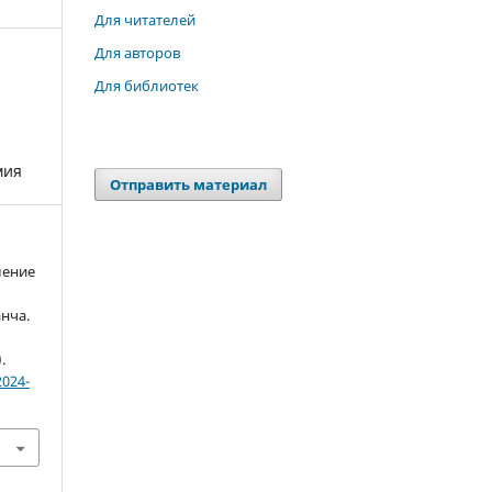
Для читателей
Для авторов
Для библиотек
мия
Отправить материал
ление
нча.
).
2024-