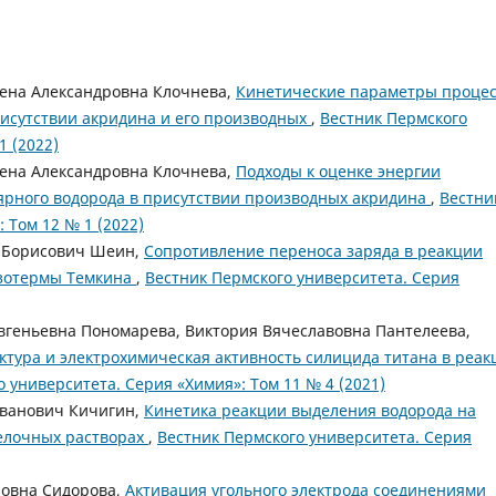
ена Александровна Клочнева,
Кинетические параметры процес
рисутствии акридина и его производных
,
Вестник Пермского
1 (2022)
ена Александровна Клочнева,
Подходы к оценке энергии
ярного водорода в присутствии производных акридина
,
Вестни
 Том 12 № 1 (2022)
 Борисович Шеин,
Сопротивление переноса заряда в реакции
изотермы Темкина
,
Вестник Пермского университета. Серия
вгеньевна Пономарева, Виктория Вячеславовна Пантелеева,
уктура и электрохимическая активность силицида титана в реак
 университета. Серия «Химия»: Том 11 № 4 (2021)
ванович Кичигин,
Кинетика реакции выделения водорода на
щелочных растворах
,
Вестник Пермского университета. Серия
ровна Сидорова,
Активация угольного электрода соединениями