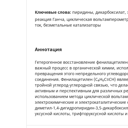
Ключевые слова:
пиридины, дикарбоксилат, 
реакция Ганча, циклическая вольтамперометр
ток, безметальные катализаторы
Аннотация
Гетерогенное восстановление фенилацетилен
важный процесс в органической химии, испо
превращения этого непредельного углеводор
соединения. Фенилацетилен (C₆H₅C≡CH) являе
тройной углерод-углеродной связью, что дела
активным и перспективным для различных ре
использованием метода циклической вольта
электрохимические и электрокаталитические с
диметил-1,4-дигидропиридин-3,5-дикарбоксил
уксусной кислоты, трифторуксусной кислоты 