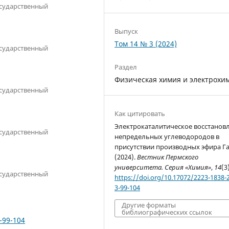
сударственный
Выпуск
Том 14 № 3 (2024)
сударственный
Раздел
Физическая химия и электрохи
сударственный
Как цитировать
Электрокаталитическое восстанов
сударственный
непредельных углеводородов в
присутствии производных эфира Га
(2024).
Вестник Пермского
университета. Серия «Химия»
,
14
(3
сударственный
https://doi.org/10.17072/2223-1838-
3-99-104
Другие форматы
библиографических ссылок
-99-104