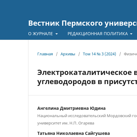
Вестник Пермского универс
О ЖУРНАЛЕ
РЕДАКЦИОННАЯ ПОЛИТИКА
Главная
/
Архивы
/
Том 14 № 3 (2024)
/
Физиче
Электрокаталитическое 
углеводородов в присут
Ангелина Дмитриевна Юдина
Национальный исследовательский Мордовский го
университет им. Н.П. Огарева
Татьяна Николаевна Сайгушева