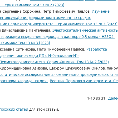
 Серия «Химия»: Том 13 № 2 (2023)
 Сергеевна Сорокина, Петр Тимофеевич Павлов,
Изучение
-(фенилсульфонил)гидразином в аммиачных средах
ник Пермского университета. Серия «Химия»: Том 13 № 3 (2023)
я Вячеславовна Пантелеева,
Электрокаталитическая активность
 в реакции выделения водорода в растворе 0,5 моль/л H2SO4
,
«Химия»: Том 13 № 3 (2023)
ксеевна Ситникова, Петр Тимофеевич Павлов,
Разработка
еления ионов меди (II) с N-бензилоил-N'-
Пермского университета. Серия «Химия»: Том 13 № 2 (2023)
 Киромиддиновна Азизова, Шахром Шукурбоевич Окилов, Хайру
остатическое исследование алюминиевого проводникового спл
е раствора хлорида натрия
,
Вестник Пермского университета. С
1-10 из 31
Дале
похожих статей
для этой статьи.