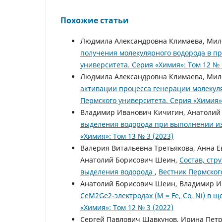
Похожие статьи
Людмила Александровна Климаева, Мил
получения молекулярного водорода в п
университета. Серия «Химия»: Том 12 № 
Людмила Александровна Климаева, Мил
активации процесса генерации молекул
Пермского университета. Серия «Химия»:
Владимир Иванович Кичигин, Анатолий
выделения водорода при выполнении 
«Химия»: Том 13 № 3 (2023)
Валерия Витальевна Третьякова, Анна Е
Анатолий Борисович Шеин,
Состав, стр
выделения водорода
,
Вестник Пермского
Анатолий Борисович Шеин, Владимир И
CeM2Ge2-электродах (M = Fe, Co, Ni) в 
«Химия»: Том 12 № 3 (2022)
Сергей Павлович Шавкунов, Ирина Пет