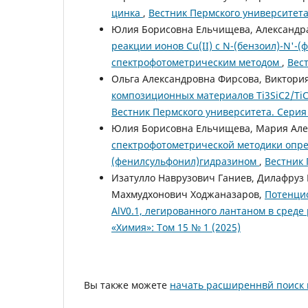
цинка
,
Вестник Пермского университета.
Юлия Борисовна Ельчищева, Александра
реакции ионов Cu(II) с N-(бензоил)-N'
спектрофотометрическим методом
,
Вест
Ольга Александровна Фирсова, Виктори
композиционных материалов Ti3SiC2/TiC
Вестник Пермского университета. Серия 
Юлия Борисовна Ельчищева, Мария Але
спектрофотометрической методики опред
(фенилсульфонил)гидразином
,
Вестник 
Изатулло Наврузович Ганиев, Дилафруз
Махмудхонович Ходжаназаров,
Потенци
AlV0.1, легированного лантаном в сред
«Химия»: Том 15 № 1 (2025)
Вы также можете
начать расширеннвй поиск 