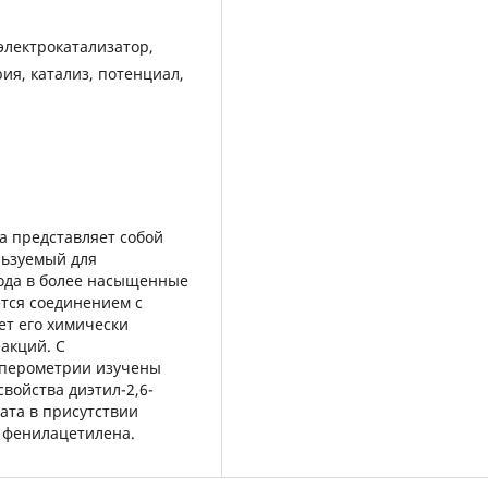
электрокатализатор,
ия, катализ, потенциал,
а представляет собой
льзуемый для
ода в более насыщенные
тся соединением с
ет его химически
акций. С
мперометрии изучены
войства диэтил-2,6-
ата в присутствии
и фенилацетилена.