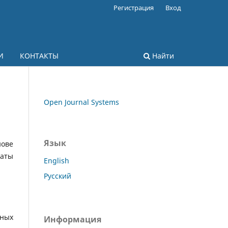
Регистрация
Вход
И
КОНТАКТЫ
Найти
Open Journal Systems
Язык
нове
таты
English
Русский
сных
Информация