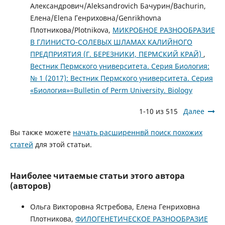
Александрович/Aleksandrovich Бачурин/Bachurin,
Елена/Elena Генриховна/Genrikhovna
Плотникова/Plotnikova,
МИКРОБНОЕ РАЗНООБРАЗИЕ
В ГЛИНИСТО-СОЛЕВЫХ ШЛАМАХ КАЛИЙНОГО
ПРЕДПРИЯТИЯ (Г. БЕРЕЗНИКИ, ПЕРМСКИЙ КРАЙ)
,
Вестник Пермского университета. Серия Биология:
№ 1 (2017): Вестник Пермского университета. Серия
«Биология»=Bulletin of Perm University. Biology
1-10 из 515
Далее
Вы также можете
начать расширеннвй поиск похожих
статей
для этой статьи.
Наиболее читаемые статьи этого автора
(авторов)
Ольга Викторовна Ястребова, Елена Генриховна
Плотникова,
ФИЛОГЕНЕТИЧЕСКОЕ РАЗНООБРАЗИЕ