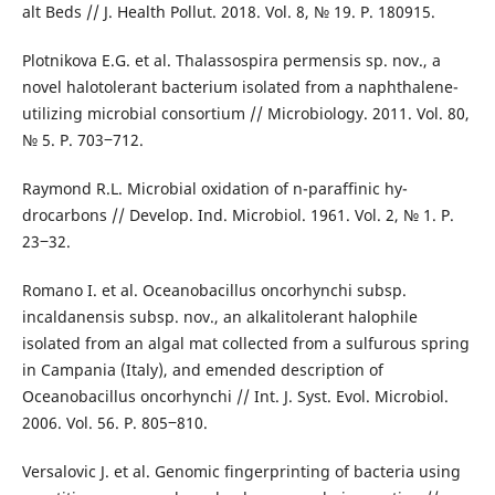
alt Beds // J. Health Pollut. 2018. Vol. 8, № 19. P. 180915.
Plotnikova E.G. et al. Thalassospira permensis sp. nov., a
novel halotolerant bacterium isolated from a naphthalene-
utilizing microbial consortium // Microbiology. 2011. Vol. 80,
№ 5. Р. 703‒712.
Raymond R.L. Microbial oxidation of n-paraffinic hy-
drocarbons // Develop. Ind. Microbiol. 1961. Vol. 2, № 1. P.
23‒32.
Romano I. et al. Oceanobacillus oncorhynchi subsp.
incaldanensis subsp. nov., an alkalitolerant halophile
isolated from an algal mat collected from a sulfurous spring
in Campania (Italy), and emended description of
Oceanobacillus oncorhynchi // Int. J. Syst. Evol. Microbiol.
2006. Vol. 56. P. 805‒810.
Versalovic J. et al. Genomic fingerprinting of bacteria using