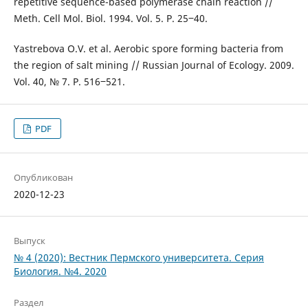
repetitive sequence-based polymerase chain reaction //
Meth. Cell Mol. Biol. 1994. Vol. 5. P. 25‒40.
Yastrebova O.V. et al. Aerobic spore forming bacteria from
the region of salt mining // Russian Journal of Ecology. 2009.
Vol. 40, № 7. P. 516‒521.
PDF
Опубликован
2020-12-23
Выпуск
№ 4 (2020): Вестник Пермского университета. Серия
Биология. №4. 2020
Раздел