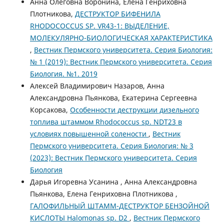
Анна Олеговна Воронина, Елена Генриховна
Плотникова,
ДЕСТРУКТОР БИФЕНИЛА
RHODOCOCCUS SP. VR43-1: ВЫДЕЛЕНИЕ,
МОЛЕКУЛЯРНО-БИОЛОГИЧЕСКАЯ ХАРАКТЕРИСТИКА
,
Вестник Пермского университета. Серия Биология:
№ 1 (2019): Вестник Пермского университета. Серия
Биология. №1. 2019
Алексей Владимирович Назаров, Анна
Александровна Пьянкова, Екатерина Сергеевна
Корсакова,
Особенности деструкции дизельного
топлива штаммом Rhodococcus sp. NDT23 в
условиях повышенной солености
,
Вестник
Пермского университета. Серия Биология: № 3
(2023): Вестник Пермского университета. Серия
Биология
Дарья Игоревна Усанина , Анна Александровна
Пьянкова, Елена Генриховна Плотникова ,
ГАЛОФИЛЬНЫЙ ШТАММ-ДЕСТРУКТОР БЕНЗОЙНОЙ
КИСЛОТЫ Halomonas sp. D2
,
Вестник Пермского