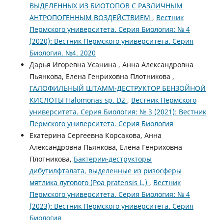
ВЫДЕЛЕННЫХ ИЗ БИОТОПОВ С РАЗЛИЧНЫМ
АНТРОПОГЕННЫМ ВОЗДЕЙСТВИЕМ
,
Вестник
Пермского университета. Серия Биология: № 4
(2020): Вестник Пермского университета. Серия
Биология. №4. 2020
Дарья Игоревна Усанина , Анна Александровна
Пьянкова, Елена Генриховна Плотникова ,
ГАЛОФИЛЬНЫЙ ШТАММ-ДЕСТРУКТОР БЕНЗОЙНОЙ
КИСЛОТЫ Halomonas sp. D2
,
Вестник Пермского
университета. Серия Биология: № 3 (2021): Вестник
Пермского университета. Серия Биология
Екатерина Сергеевна Корсакова, Анна
Александровна Пьянкова, Елена Генриховна
Плотникова,
Бактерии-деструкторы
дибутилфталата, выделенные из ризосферы
мятлика лугового (Poa pratensis L.)
,
Вестник
Пермского университета. Серия Биология: № 4
(2023): Вестник Пермского университета. Серия
Биология