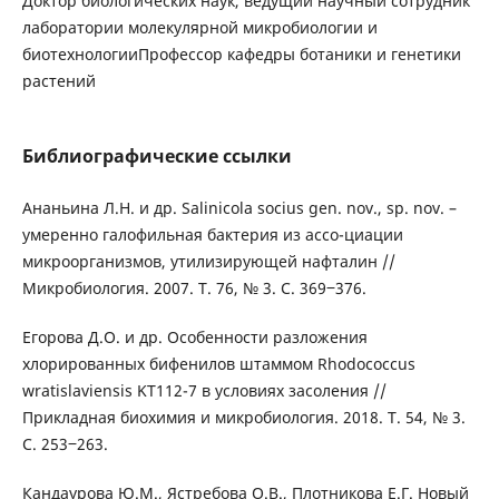
Доктор биологи­ческих наук, ведущий научный сотрудник
лабо­ратории молекулярной микробиологии и
биотехнологииПрофессор кафедры ботаники и генетики
растений
Библиографические ссылки
Ананьина Л.Н. и др. Salinicola socius gen. nov., sp. nov. –
умеренно галофильная бактерия из ассо-циации
микроорганизмов, утилизирующей нафталин //
Микробиология. 2007. Т. 76, № 3. С. 369‒376.
Егорова Д.О. и др. Особенности разложения
хлорированных бифенилов штаммом Rhodococcus
wratislaviensis KT112-7 в условиях засоления //
Прикладная биохимия и микробиология. 2018. Т. 54, № 3.
С. 253‒263.
Кандаурова Ю.М., Ястребова О.В., Плотникова Е.Г. Новый