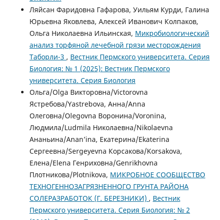
Ляйсан Фаридовна Гафарова, Уильям Курди, Галина
Юрьевна Яковлева, Алексей Иванович Колпаков,
Ольга Николаевна Ильинская,
Микробиологический
анализ торфяной лечебной грязи месторождения
Таборли-3
,
Вестник Пермского университета. Серия
Биология: № 1 (2025): Вестник Пермского
университета. Серия Биология
Ольга/Olga Викторовна/Victorovna
Ястребова/Yastrebova, Анна/Anna
Олеговна/Olegovna Воронина/Voronina,
Людмила/Ludmila Николаевна/Nikolaevna
Ананьина/Anan’ina, Екатерина/Ekaterina
Сергеевна/Sergeyevna Корсакова/Korsakova,
Елена/Elena Генриховна/Genrikhovna
Плотникова/Plotnikova,
МИКРОБНОЕ СООБЩЕСТВО
ТЕХНОГЕННОЗАГРЯЗНЕННОГО ГРУНТА РАЙОНА
СОЛЕРАЗРАБОТОК (Г. БЕРЕЗНИКИ)
,
Вестник
Пермского университета. Серия Биология: № 2