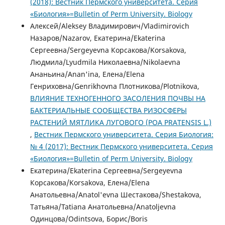
(2018): Вестник Пермского университета. Серия
«Биология»=Bulletin of Perm University. Biology
Алексей/Aleksey Владимирович/Vladimirovich
Назаров/Nazarov, Екатерина/Ekaterina
Сергеевна/Sergeyevna Корсакова/Korsakova,
Людмила/Lyudmila Николаевна/Nikolaevna
Ананьина/Anan'ina, Елена/Elena
Генриховна/Genrikhovna Плотникова/Plotnikova,
ВЛИЯНИЕ ТЕХНОГЕННОГО ЗАСОЛЕНИЯ ПОЧВЫ НА
БАКТЕРИАЛЬНЫЕ СООБЩЕСТВА РИЗОСФЕРЫ
РАСТЕНИЙ МЯТЛИКА ЛУГОВОГО (POA PRATENSIS L.)
,
Вестник Пермского университета. Серия Биология:
№ 4 (2017): Вестник Пермского университета. Серия
«Биология»=Bulletin of Perm University. Biology
Екатерина/Ekaterina Сергеевна/Sergeyevna
Корсакова/Korsakova, Елена/Elena
Анатольевна/Anatol'evna Шестакова/Shestakova,
Татьяна/Tatiana Анатольевна/Anatoljevna
Одинцова/Odintsova, Борис/Boris