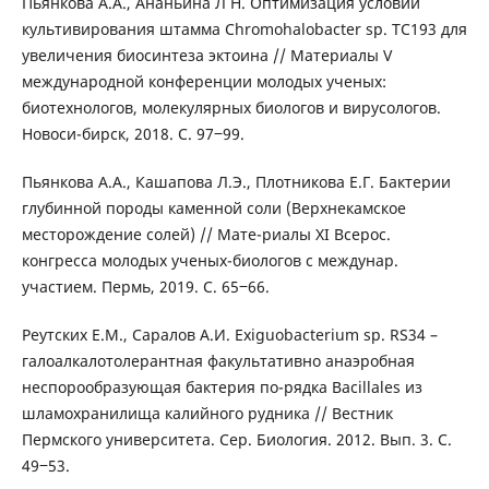
Пьянкова А.А., Ананьина Л Н. Оптимизация условий
культивирования штамма Chromohalobacter sp. TC193 для
увеличения биосинтеза эктоина // Материалы V
международной конференции молодых ученых:
биотехнологов, молекулярных биологов и вирусологов.
Новоси-бирск, 2018. С. 97‒99.
Пьянкова А.А., Кашапова Л.Э., Плотникова Е.Г. Бактерии
глубинной породы каменной соли (Верхнекамское
месторождение солей) // Мате-риалы XI Всерос.
конгресса молодых ученых-биологов с междунар.
участием. Пермь, 2019. С. 65‒66.
Реутских Е.М., Саралов А.И. Exiguobacterium sp. RS34 –
галоалкалотолерантная факультативно анаэробная
неспорообразующая бактерия по-рядка Bacillales из
шламохранилища калийного рудника // Вестник
Пермского университета. Сер. Биология. 2012. Вып. 3. С.
49‒53.