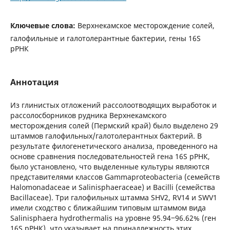
Ключевые слова:
Верхнекамское месторождение солей,
галофильные и галотолерантные бактерии, гены 16S
рРНК
Аннотация
Из глинистых отложений рассолоотводящих выработок и
рассолосборников рудника Верхнекамского
месторождения солей (Пермский край) было выделено 29
штаммов галофильных/галотолерантных бактерий. В
результате филогенетического анализа, проведенного на
основе сравнения последовательностей гена 16S рРНК,
было установлено, что выделенные культуры являются
представителями классов Gammaproteobacteria (семейств
Halomonadaceae и Salinisphaeraceae) и Bacilli (семейства
Bacillaceae). Три галофильных штамма SHV2, RV14 и SWV1
имели сходство с ближайшим типовым штаммом вида
Salinisphaera hydrothermalis на уровне 95.94‒96.62% (ген
16S рРНК), что указывает на принадлежность этих