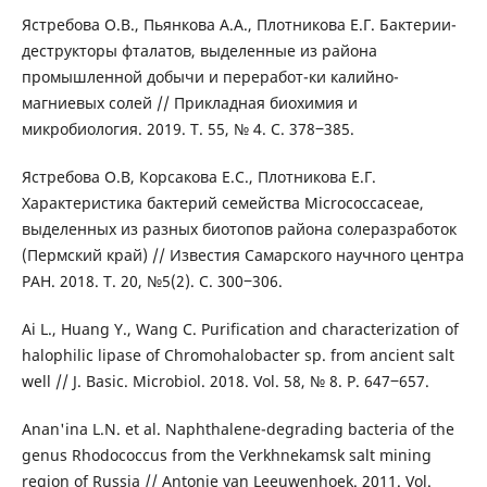
Ястребова О.В., Пьянкова А.А., Плотникова Е.Г. Бактерии-
деструкторы фталатов, выделенные из района
промышленной добычи и переработ-ки калийно-
магниевых солей // Прикладная биохимия и
микробиология. 2019. Т. 55, № 4. С. 378‒385.
Ястребова О.В, Корсакова Е.С., Плотникова Е.Г.
Характеристика бактерий семейства Micrococcaceae,
выделенных из разных биотопов района солеразработок
(Пермский край) // Известия Самарского научного центра
РАН. 2018. Т. 20, №5(2). С. 300‒306.
Ai L., Huang Y., Wang C. Purification and characterization of
halophilic lipase of Chromohalobacter sp. from ancient salt
well // J. Basic. Microbiol. 2018. Vol. 58, № 8. P. 647‒657.
Anan'ina L.N. et al. Naphthalene-degrading bacteria of the
genus Rhodococcus from the Verkhnekamsk salt mining
region of Russia // Antonie van Leeuwenhoek. 2011. Vol.