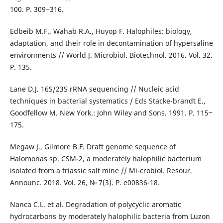
100. P. 309‒316.
Edbeib M.F., Wahab R.A., Huyop F. Halophiles: biology,
adaptation, and their role in decontamination of hypersaline
environments // World J. Microbiol. Biotechnol. 2016. Vol. 32.
P. 135.
Lane D.J. 16S/23S rRNA sequencing // Nucleic acid
techniques in bacterial systematics / Eds Stacke-brandt E.,
Goodfellow M. New York.: John Wiley and Sons. 1991. P. 115‒
175.
Megaw J., Gilmore B.F. Draft genome sequence of
Halomonas sp. CSM-2, a moderately halophilic bacterium
isolated from a triassic salt mine // Mi-crobiol. Resour.
Announc. 2018. Vol. 26, № 7(3). P. e00836-18.
Nanca C.L. et al. Degradation of polycyclic aromatic
hydrocarbons by moderately halophilic bacteria from Luzon