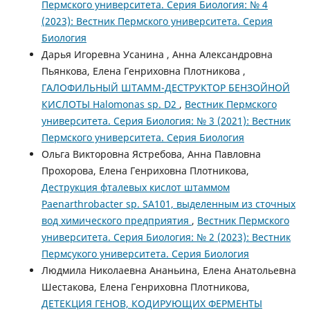
Пермского университета. Серия Биология: № 4
(2023): Вестник Пермского университета. Серия
Биология
Дарья Игоревна Усанина , Анна Александровна
Пьянкова, Елена Генриховна Плотникова ,
ГАЛОФИЛЬНЫЙ ШТАММ-ДЕСТРУКТОР БЕНЗОЙНОЙ
КИСЛОТЫ Halomonas sp. D2
,
Вестник Пермского
университета. Серия Биология: № 3 (2021): Вестник
Пермского университета. Серия Биология
Ольга Викторовна Ястребова, Анна Павловна
Прохорова, Елена Генриховна Плотникова,
Деструкция фталевых кислот штаммом
Paenarthrobacter sp. SA101, выделенным из сточных
вод химического предприятия
,
Вестник Пермского
университета. Серия Биология: № 2 (2023): Вестник
Пермсукого университета. Серия Биология
Людмила Николаевна Ананьина, Елена Анатольевна
Шестакова, Елена Генриховна Плотникова,
ДЕТЕКЦИЯ ГЕНОВ, КОДИРУЮЩИХ ФЕРМЕНТЫ