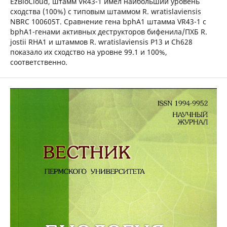
EzBioCloud, штамм VR43-1 имел наибольший уровень
сходства (100%) с типовым штаммом R. wratislaviensis
NBRC 100605T. Сравнение гена bphA1 штамма VR43-1 с
bphA1-генами активных деструкторов бифенила/ПХБ R.
jostii RHA1 и штаммов R. wratislaviensis Р13 и Ch628
показало их сходство на уровне 99.1 и 100%,
соответственно.