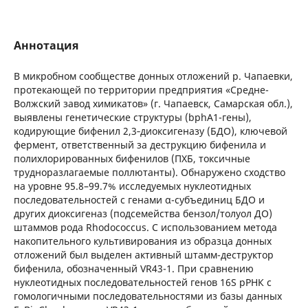
Аннотация
В микробном сообществе донных отложений р. Чапаевки,
протекающей по территории предприятия «Средне-
Волжский завод химикатов» (г. Чапаевск, Самарская обл.),
выявлены генетические структуры (bphA1-гены),
кодирующие бифенил 2,3‑диоксигеназу (БДО), ключевой
фермент, ответственный за деструкцию бифенила и
полихлорированных бифенилов (ПХБ, токсичные
трудноразлагаемые поллютанты). Обнаружено сходство
на уровне 95.8–99.7% исследуемых нуклеотидных
последовательностей с генами α-субъединиц БДО и
других диоксигеназ (подсемейства бензол/толуол ДО)
штаммов рода Rhodococcus. С использованием метода
накопительного культивирования из образца донных
отложений был выделен активный штамм-деструктор
бифенила, обозначенный VR43-1. При сравнению
нуклеотидных последовательностей генов 16S рРНК с
гомологичными последовательностями из базы данных