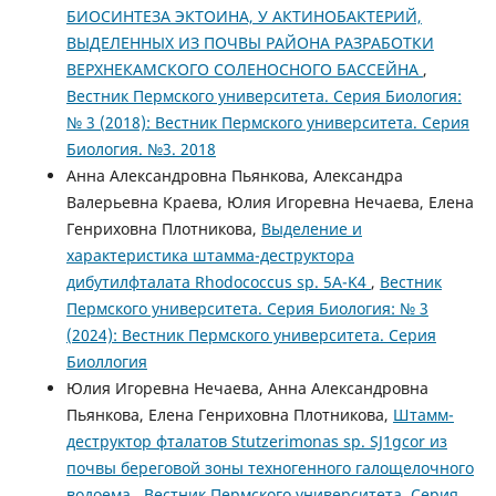
БИОСИНТЕЗА ЭКТОИНА, У АКТИНОБАКТЕРИЙ,
ВЫДЕЛЕННЫХ ИЗ ПОЧВЫ РАЙОНА РАЗРАБОТКИ
ВЕРХНЕКАМСКОГО СОЛЕНОСНОГО БАССЕЙНА
,
Вестник Пермского университета. Серия Биология:
№ 3 (2018): Вестник Пермского университета. Серия
Биология. №3. 2018
Анна Александровна Пьянкова, Александра
Валерьевна Краева, Юлия Игоревна Нечаева, Елена
Генриховна Плотникова,
Выделение и
характеристика штамма-деструктора
дибутилфталата Rhodococcus sp. 5A-K4
,
Вестник
Пермского университета. Серия Биология: № 3
(2024): Вестник Пермского университета. Серия
Биоллогия
Юлия Игоревна Нечаева, Анна Александровна
Пьянкова, Елена Генриховна Плотникова,
Штамм-
деструктор фталатов Stutzerimonas sp. SJ1gcor из
почвы береговой зоны техногенного галощелочного
водоема
,
Вестник Пермского университета. Серия