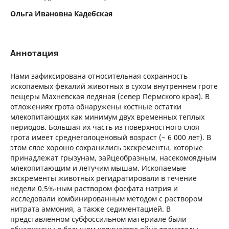
Ольга Ивановна Кадебская
Аннотация
Нами зафиксирована относительная сохранность
ископаемых фекалий животных в сухом внутреннем гроте
пещеры Махневская ледяная (север Пермского края). В
отложениях грота обнаружены костные остатки
млекопитающих как минимум двух временных теплых
периодов. Большая их часть из поверхностного слоя
грота имеет среднеголоценовый возраст (~ 6 000 лет). В
этом слое хорошо сохранились экскременты, которые
принадлежат грызунам, зайцеобразным, насекомоядным
млекопитающим и летучим мышам. Ископаемые
экскременты животных регидратировали в течение
недели 0.5%-ным раствором фосфата натрия и
исследовали комбинированным методом с раствором
нитрата аммония, а также седиментацией. В
представленном субфоссильном материале были