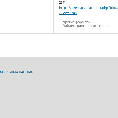
257.
https://press.psu.ru/index.php/bio/ar
/view/2745
Другие форматы
библиографических ссылок
сональных данных