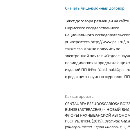
Скачать лицензионный договор
Текст Договора размещен на сайте
Пермского государственного
национального исследовательско
университета http://www.psu.ru/, а
также его можно получить по
электронной почте в «Отделе нау
периодических и продолжающихс
изданий ПГНИУ»: YakshnaN@psu.ru
в редакциях научных журналов ПГ
Как цитировать
CENTAUREA PSEUDOSCABIOSA BOISS
BUHSE (ASTERACEAE) – НОВЫЙ ВИД
ФЛОРЫ НАХЧЫВАНСКОЙ АВТОНО
РЕСПУБЛИКИ. (2019).
Вестник Перм
университета. Серия Биология
,
3
, 2