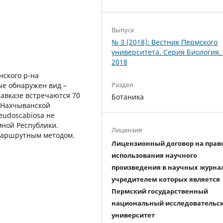
Выпуск
№ 3 (2018): Вестник Пермского
университета. Серия Биология.
2018
нского р-на
Раздел
е обнаружен вид –
 Кавказе встречаются 70
Ботаника
е Нахчыванской
eudoscabiosa не
ной Республики.
Лицензия
 маршрутным методом.
Лицензионный договор на прав
использования научного
произведения в научных журна
учредителем которых является
Пермский государственный
национальный исследовательс
университет