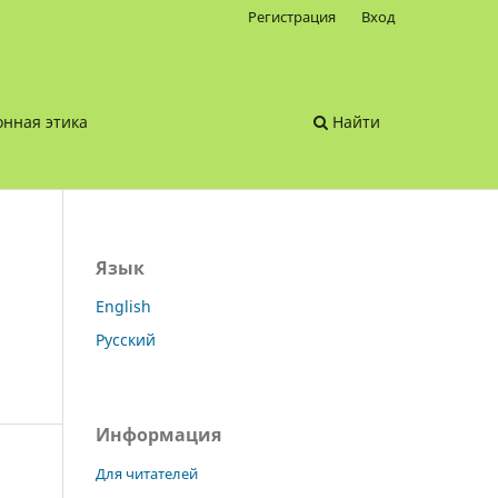
Регистрация
Вход
нная этика
Найти
Язык
English
Русский
Информация
Для читателей