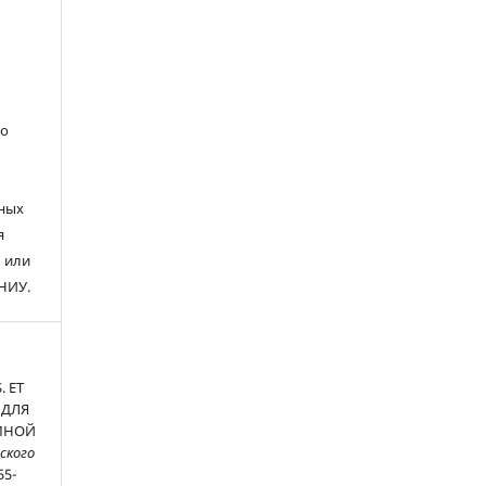
го
чных
я
 или
НИУ.
. ET
 ДЛЯ
МНОЙ
ского
55-