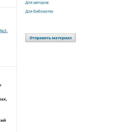
Для авторов
Для библиотек
 №3.
Отправить материал
о
лах,
кий