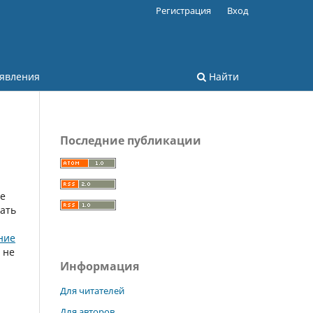
Регистрация
Вход
явления
Найти
Последние публикации
те
ать
ние
 не
Информация
Для читателей
Для авторов