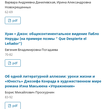
Варвара Андреевна Данилевская, Ирина Александровна
Новокрещенных
62-69
pdf
Хуан = Джон: общеконтинентальное видение Пабло
Неруды (на примере поэмы “ Que Despierte el
Leñador”)
Евгения Владимировна Погадаева
70-82
pdf
Об одной литературной аллюзии: уроки жизни и
«Юность» Джозефа Конрада в художественном мире
романа Иэна Макьюена «Упражнения»
Борис Михайлович Проскурнин
83-92
pdf