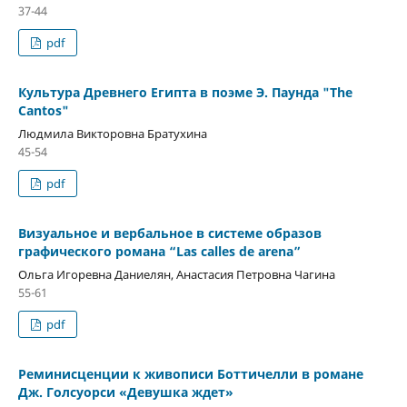
37-44
pdf
Культура Древнего Египта в поэме Э. Паунда "The
Cantos"
Людмила Викторовна Братухина
45-54
pdf
Визуальное и вербальное в системе образов
графического романа “Las calles de arena”
Ольга Игоревна Даниелян, Анастасия Петровна Чагина
55-61
pdf
Реминисценции к живописи Боттичелли в романе
Дж. Голсуорси «Девушка ждет»