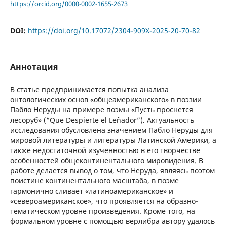
https://orcid.org/0000-0002-1655-2673
DOI:
https://doi.org/10.17072/2304-909Х-2025-20-70-82
Аннотация
В статье предпринимается попытка анализа
онтологических основ «общеамериканского» в поэзии
Пабло Неруды на примере поэмы «Пусть проснется
лесоруб» (“Que Despierte el Leñador”). Актуальность
исследования обусловлена значением Пабло Неруды для
мировой литературы и литературы Латинской Америки, а
также недостаточной изученностью в его творчестве
особенностей общеконтинентального мировидения. В
работе делается вывод о том, что Неруда, являясь поэтом
поистине континентального масштаба, в поэме
гармонично сливает «латиноамериканское» и
«североамериканское», что проявляется на образно-
тематическом уровне произведения. Кроме того, на
формальном уровне с помощью верлибра автору удалось