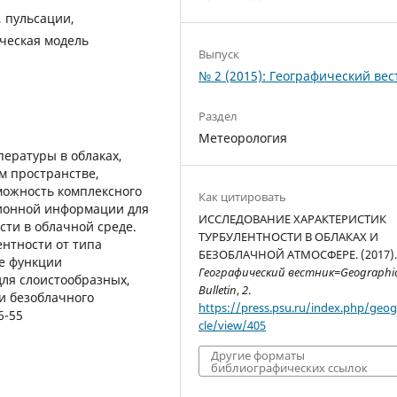
, пульсации,
ическая модель
Выпуск
№ 2 (2015): Географический вес
Раздел
Метеорология
пературы в облаках,
м пространстве,
можность комплексного
Как цитировать
ционной информации для
ИССЛЕДОВАНИЕ ХАРАКТЕРИСТИК
сти в облачной среде.
ТУРБУЛЕНТНОСТИ В ОБЛАКАХ И
нтности от типа
БЕЗОБЛАЧНОЙ АТМОСФЕРЕ. (2017)
е функции
Географический вестник=Geographic
ля слоистообразных,
Bulletin
,
2
.
и безоблачного
https://press.psu.ru/index.php/geogr
6-55
cle/view/405
Другие форматы
библиографических ссылок