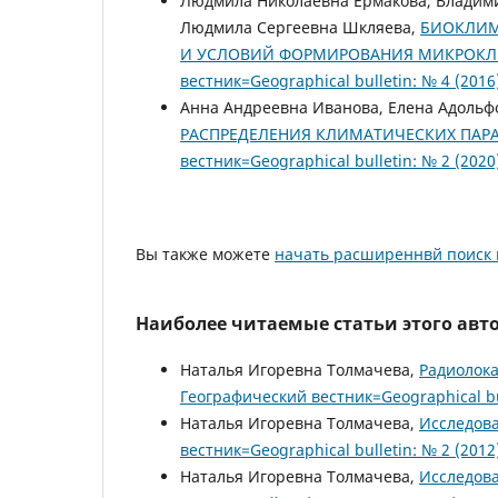
Людмила Николаевна Ермакова, Владими
Людмила Сергеевна Шкляева,
БИОКЛИМ
И УСЛОВИЙ ФОРМИРОВАНИЯ МИКРОК
вестник=Geographical bulletin: № 4 (201
Анна Андреевна Иванова, Елена Адольф
РАСПРЕДЕЛЕНИЯ КЛИМАТИЧЕСКИХ ПАРА
вестник=Geographical bulletin: № 2 (2
Вы также можете
начать расширеннвй поиск 
Наиболее читаемые статьи этого авто
Наталья Игоревна Толмачева,
Радиолок
Географический вестник=Geographical bu
Наталья Игоревна Толмачева,
Исследова
вестник=Geographical bulletin: № 2 (201
Наталья Игоревна Толмачева,
Исследов