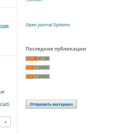
Open Journal Systems
тник
Последние публикации
.
al
/arti
Отправить материал