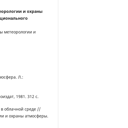
еорологии и охраны
ационального
ры метеорологии и
мосфера. Л.:
издат, 1981. 312 с.
в облачной среде //
ии и охраны атмосферы.