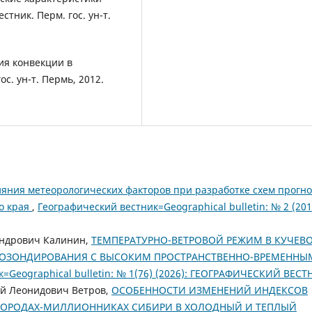
тник. Перм. гос. ун-т.
ия конвекции в
с. ун-т. Пермь, 2012.
ияния метеорологических факторов при разработке схем прогно
го края
,
Географический вестник=Geographical bulletin: № 2 (201
андрович Калинин,
ТЕМПЕРАТУРНО-ВЕТРОВОЙ РЕЖИМ В КУЧЕВО
ИОЗОНДИРОВАНИЯ С ВЫСОКИМ ПРОСТРАНСТВЕННО-ВРЕМЕННЫ
=Geographical bulletin: № 1(76) (2026): ГЕОГРАФИЧЕСКИЙ ВЕС
ей Леонидович Ветров,
ОСОБЕННОСТИ ИЗМЕНЕНИЙ ИНДЕКСОВ
ГОРОДАХ-МИЛЛИОННИКАХ СИБИРИ В ХОЛОДНЫЙ И ТЕПЛЫЙ