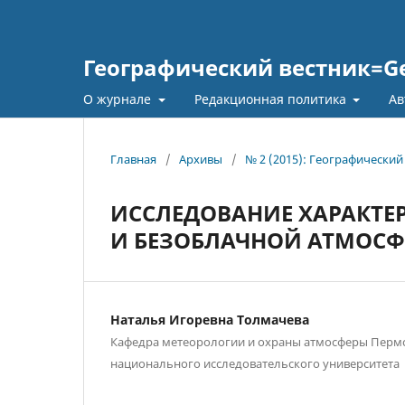
Географический вестник=Geo
О журнале
Редакционная политика
Ав
Главная
/
Архивы
/
№ 2 (2015): Географический
ИССЛЕДОВАНИЕ ХАРАКТЕР
И БЕЗОБЛАЧНОЙ АТМОСФ
Наталья Игоревна Толмачева
Кафедра метеорологии и охраны атмосферы Пермс
национального исследовательского университета