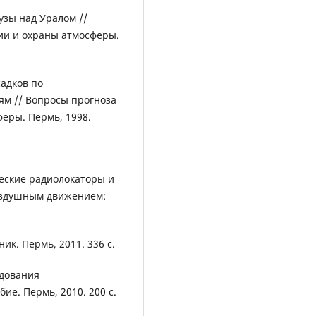
зы над Уралом //
ии и охраны атмосферы.
адков по
м // Вопросы прогноза
феры. Пермь, 1998.
еские радиолокаторы и
оздушным движением:
ик. Пермь, 2011. 336 с.
едования
ие. Пермь, 2010. 200 с.