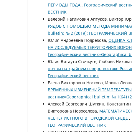
ПЕРИОДЫ ГОДА
,
Географический вестни
ВЕСТНИК
Валерий Нагимович Аптуков, Виктор Ю
РЯДОВ С ПОМОЩЬЮ МЕТОДА МИНИМА
bulletin: № 2 (2019): ГЕОГРАФИЧЕСКИЙ 
Юлия Андреевна Подрезова,
ОЦЕНКА К
НА ИССЛЕДУЕМЫХ ТЕРРИТОРИЯХ ВОРОНЕ
Географический вестник=Geographical b
Юлия Витауто Сточкуте, Любовь Никола
почвы на крайнем северо-востоке Росс
Географический вестник
Елена Викторовна Носкова, Ирина Леон
ВРЕМЕННЫХ ИЗМЕНЕНИЙ ТЕМПЕРАТУРЫ
вестник=Geographical bulletin: № 1(64
Алексей Сергеевич Шуткин, Константин
Викторовна Новоселова,
МАТЕМАТИЧЕСК
ЯСЕНЕЛИСТНОГО В ГОРОДСКОЙ СРЕДЕ
,
ГЕОГРАФИЧЕСКИЙ ВЕСТНИК