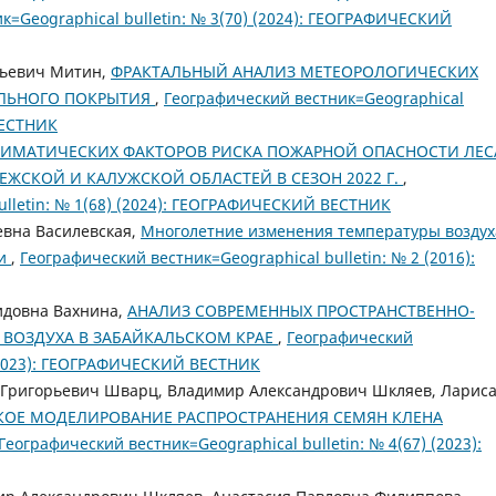
к=Geographical bulletin: № 3(70) (2024): ГЕОГРАФИЧЕСКИЙ
рьевич Митин,
ФРАКТАЛЬНЫЙ АНАЛИЗ МЕТЕОРОЛОГИЧЕСКИХ
ЛЬНОГО ПОКРЫТИЯ
,
Географический вестник=Geographical
ВЕСТНИК
ЛИМАТИЧЕСКИХ ФАКТОРОВ РИСКА ПОЖАРНОЙ ОПАСНОСТИ ЛЕС
ЖСКОЙ И КАЛУЖСКОЙ ОБЛАСТЕЙ В СЕЗОН 2022 Г.
,
ulletin: № 1(68) (2024): ГЕОГРАФИЧЕСКИЙ ВЕСТНИК
евна Василевская,
Многолетние изменения температуры воздух
ии
,
Географический вестник=Geographical bulletin: № 2 (2016):
идовна Вахнина,
АНАЛИЗ СОВРЕМЕННЫХ ПРОСТРАНСТВЕННО-
 ВОЗДУХА В ЗАБАЙКАЛЬСКОМ КРАЕ
,
Географический
) (2023): ГЕОГРАФИЧЕСКИЙ ВЕСТНИК
 Григорьевич Шварц, Владимир Александрович Шкляев, Ларис
ОЕ МОДЕЛИРОВАНИЕ РАСПРОСТРАНЕНИЯ СЕМЯН КЛЕНА
Географический вестник=Geographical bulletin: № 4(67) (2023):