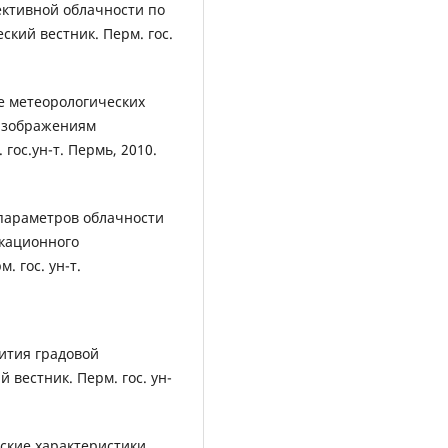
ективной облачности по
кий вестник. Перм. гос.
ие метеорологических
изображениям
гос.ун-т. Пермь, 2010.
 параметров облачности
окационного
. гос. ун-т.
вития градовой
 вестник. Перм. гос. ун-
ские характеристики