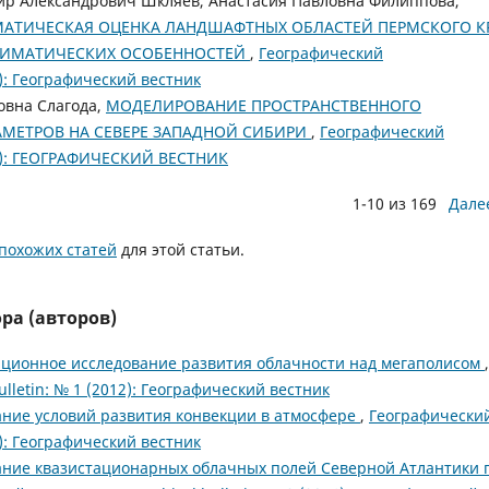
р Александрович Шкляев, Анастасия Павловна Филиппова,
АТИЧЕСКАЯ ОЦЕНКА ЛАНДШАФТНЫХ ОБЛАСТЕЙ ПЕРМСКОГО К
ЛИМАТИЧЕСКИХ ОСОБЕННОСТЕЙ
,
Географический
6): Географический вестник
овна Слагода,
МОДЕЛИРОВАНИЕ ПРОСТРАНСТВЕННОГО
МЕТРОВ НА СЕВЕРЕ ЗАПАДНОЙ СИБИРИ
,
Географический
020): ГЕОГРАФИЧЕСКИЙ ВЕСТНИК
1-10 из 169
Дале
похожих статей
для этой статьи.
ра (авторов)
ационное исследование развития облачности над мегаполисом
,
lletin: № 1 (2012): Географический вестник
ние условий развития конвекции в атмосфере
,
Географически
2): Географический вестник
ание квазистационарных облачных полей Северной Атлантики 