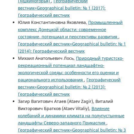
Пушкиногорья)
,
Географический
вестник=Geographical bulletin: № 1 (2017):
Географический вестник
Юлия Константиновна Яковлева,
Промышленный
комплекс Донецкой области: современное
состояние, потенциал и перспективы развития
,
Географический вестник=Geographical bulletin: № 1
(2014): Географический вестник
Михаил Анатольевич Лось,
Природный туристско-
рекреационный потенциал ландшафтно-
экологической среды: особенности его оценки и
рационального использования
,
Географический
вестник=Geographical bulletin: № 2 (2013):
Географический вестник
Загир Вагитович Атаев (Ataev Zagir), Виталий
Викторович Братков (Ataev Vitaliy),
Влияние
колебаний и динамики климата на полупустынные
ландшафты Северо-западного Прикаспия
,
Географический вестник=Geographical bulletin: № 3