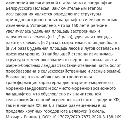
изменений экологической стабильности ландшафтов
Белорусского Полесья. Заключительным этапом
исследования является определение структуры
природно-антропогенных ландшафтов и ее временных
изменений. Установлено, что за 150 лет в регионе
увеличилась удельная площадь застроенных и
нарушенных земель (в 11,5 раза), удельная площадь
пахотных земель (в 2 раза), сократилась площадь болот
(в 7,4 раза); удельная площадь лесов и лугов осталась на
прежнем уровне. В наибольшей степени изменилась
структура землепользования в озерно-аллювиальных и
озерно-болотных ландшафтах (значительная часть болот
преобразована в сельскохозяйственные и лесные земли).
Выявлено, что наибольшая антропогенная
трансформация характерна для вторично-моренного,
моренно-зандрового и холмисто-моренно-эрозионного
ландшафтов, что обусловлено их значительной
сельскохозяйственной освоенностью (как в середине XIX,
так и в начале XXI вв.), а также размещением в их
пределах крупных городов юга Беларуси (Гомель,
Мозырь, Речица). DOI: 10.17072/2079-7877-2020-3-158-169