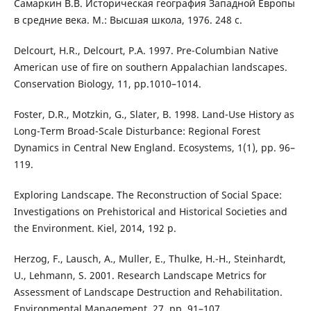
Самаркин В.В. Историческая география Западной Европы
в средние века. М.: Высшая школа, 1976. 248 с.
Delcourt, H.R., Delcourt, P.A. 1997. Pre-Columbian Native
American use of fire on southern Appalachian landscapes.
Conservation Biology, 11, pp.1010–1014.
Foster, D.R., Motzkin, G., Slater, B. 1998. Land-Use History as
Long-Term Broad-Scale Disturbance: Regional Forest
Dynamics in Central New England. Ecosystems, 1(1), pp. 96–
119.
Exploring Landscape. The Reconstruction of Social Space:
Investigations on Prehistorical and Historical Societies and
the Environment. Kiel, 2014, 192 p.
Herzog, F., Lausch, A., Muller, E., Thulke, H.-H., Steinhardt,
U., Lehmann, S. 2001. Research Landscape Metrics for
Assessment of Landscape Destruction and Rehabilitation.
Environmental Management, 27, pp. 91–107.