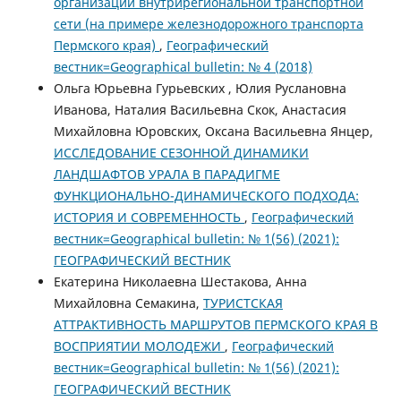
организации внутрирегиональной транспортной
сети (на примере железнодорожного транспорта
Пермского края)
,
Географический
вестник=Geographical bulletin: № 4 (2018)
Ольга Юрьевна Гурьевских , Юлия Руслановна
Иванова, Наталия Васильевна Скок, Анастасия
Михайловна Юровских, Оксана Васильевна Янцер,
ИССЛЕДОВАНИЕ СЕЗОННОЙ ДИНАМИКИ
ЛАНДШАФТОВ УРАЛА В ПАРАДИГМЕ
ФУНКЦИОНАЛЬНО-ДИНАМИЧЕСКОГО ПОДХОДА:
ИСТОРИЯ И СОВРЕМЕННОСТЬ
,
Географический
вестник=Geographical bulletin: № 1(56) (2021):
ГЕОГРАФИЧЕСКИЙ ВЕСТНИК
Екатерина Николаевна Шестакова, Анна
Михайловна Семакина,
ТУРИСТСКАЯ
АТТРАКТИВНОСТЬ МАРШРУТОВ ПЕРМСКОГО КРАЯ В
ВОСПРИЯТИИ МОЛОДЕЖИ
,
Географический
вестник=Geographical bulletin: № 1(56) (2021):
ГЕОГРАФИЧЕСКИЙ ВЕСТНИК