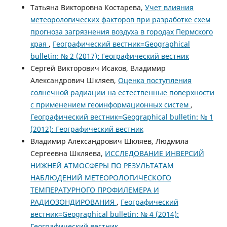
Татьяна Викторовна Костарева,
Учет влияния
метеорологических факторов при разработке схем
прогноза загрязнения воздуха в городах Пермского
края
,
Географический вестник=Geographical
bulletin: № 2 (2017): Географический вестник
Сергей Викторович Исаков, Владимир
Александрович Шкляев,
Оценка поступления
солнечной радиации на естественные поверхности
с применением геоинформационных систем
,
Географический вестник=Geographical bulletin: № 1
(2012): Географический вестник
Владимир Александрович Шкляев, Людмила
Сергеевна Шкляева,
ИССЛЕДОВАНИЕ ИНВЕРСИЙ
НИЖНЕЙ АТМОСФЕРЫ ПО РЕЗУЛЬТАТАМ
НАБЛЮДЕНИЙ МЕТЕОРОЛОГИЧЕСКОГО
ТЕМПЕРАТУРНОГО ПРОФИЛЕМЕРА И
РАДИОЗОНДИРОВАНИЯ
,
Географический
вестник=Geographical bulletin: № 4 (2014):
Географический вестник