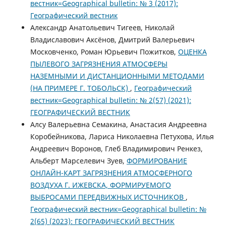
вестник=Geographical bulletin: № 3 (2017):
Географический вестник
Александр Анатольевич Тигеев, Николай
Владиславович Аксёнов, Дмитрий Валерьевич
Московченко, Роман Юрьевич Пожитков,
ОЦЕНКА
ПЫЛЕВОГО ЗАГРЯЗНЕНИЯ АТМОСФЕРЫ
НАЗЕМНЫМИ И ДИСТАНЦИОННЫМИ МЕТОДАМИ
(НА ПРИМЕРЕ Г. ТОБОЛЬСК)
,
Географический
вестник=Geographical bulletin: № 2(57) (2021):
ГЕОГРАФИЧЕСКИЙ ВЕСТНИК
Алсу Валерьевна Семакина, Анастасия Андреевна
Коробейникова, Лариса Николаевна Петухова, Илья
Андреевич Воронов, Глеб Владимирович Ренкез,
Альберт Марселевич Зуев,
ФОРМИРОВАНИЕ
ОНЛАЙН-КАРТ ЗАГРЯЗНЕНИЯ АТМОСФЕРНОГО
ВОЗДУХА Г. ИЖЕВСКА, ФОРМИРУЕМОГО
ВЫБРОСАМИ ПЕРЕДВИЖНЫХ ИСТОЧНИКОВ
,
Географический вестник=Geographical bulletin: №
2(65) (2023): ГЕОГРАФИЧЕСКИЙ ВЕСТНИК