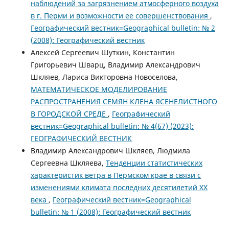
наблюдений за загрязнением атмосферного воздуха
в г. Перми и возможности ее совершенствования
,
Географический вестник=Geographical bulletin: № 2
(2008): Географический вестник
Алексей Сергеевич Шуткин, Константин
Григорьевич Шварц, Владимир Александрович
Шкляев, Лариса Викторовна Новоселова,
МАТЕМАТИЧЕСКОЕ МОДЕЛИРОВАНИЕ
РАСПРОСТРАНЕНИЯ СЕМЯН КЛЕНА ЯСЕНЕЛИСТНОГО
В ГОРОДСКОЙ СРЕДЕ
,
Географический
вестник=Geographical bulletin: № 4(67) (2023):
ГЕОГРАФИЧЕСКИЙ ВЕСТНИК
Владимир Александрович Шкляев, Людмила
Сергеевна Шкляева,
Тенденции статистических
характеристик ветра в Пермском крае в связи с
изменениями климата последних десятилетий XX
века
,
Географический вестник=Geographical
bulletin: № 1 (2008): Географический вестник