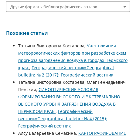
Другие форматы библиографических ссылок
Похожие статьи
Татьяна Викторовна Костарева,
Учет влияния
метеорологических факторов при разработке схем
прогноза загрязнения воздуха в городах Пермского
края
,
Географический вестник=Geographical
bulletin: № 2 (2017): Географический вестник
Татьяна Викторовна Костарева, Олег Геннадьевич
Пенский,
СИНОПТИЧЕСКИЕ УСЛОВИЯ
ФОРМИРОВАНИЯ ВЫСОКОГО И ЭКСТРЕМАЛЬНО
ВЫСОКОГО УРОВНЯ ЗАГРЯЗНЕНИЯ ВОЗДУХА В
ПЕРМСКОМ КРАЕ
,
Географический
вестник=Geographical bulletin: № 4 (2015):
Географический вестник
Алсу Валерьевна Семакина,
КАРТОГРАФИРОВАНИЕ