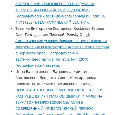
ЗАГРЯЗНЕНИЯ АТМОСФЕРНОГО ВОЗДУХА НА
ТЕРРИТОРИИ РОССИЙСКОЙ ФЕДЕРАЦИИ
,
Географический вестник=Geographical bulletin: №
4(71) (2024): ГЕОГРАФИЧЕСКИЙ ВЕСТНИК
Татьяна Викторовна Костарева (Kostareva Tatiana),
Олег Геннадьевич Пенский (Pensky Oleg),
Синоптические условия формирования высокого и
экстремально высокого уровня загрязнения воздуха
в Пермском крае
,
Географический
вестник=Geographical bulletin: № 4 (2010):
Географический вестник
Инна Валентиновна Латышева, Кристина
Анатольевна Лощенко, Саяна Жамсарановна
Вологжина, Анастасия Васильевна Гекова,
ПРОСТРАНСТВЕННО-ВРЕМЕННЫЕ ОСОБЕННОСТИ
РАСПРЕДЕЛЕНИЯ ТУМАНОВ, ДЫМКИ И МГЛЫ НА
ТЕРРИТОРИИ ИРКУТСКОЙ ОБЛАСТИ В
СОВРЕМЕННЫЙ КЛИМАТИЧЕСКИЙ ПЕРИОД
,
Географический вестник=Geographical bulletin: №