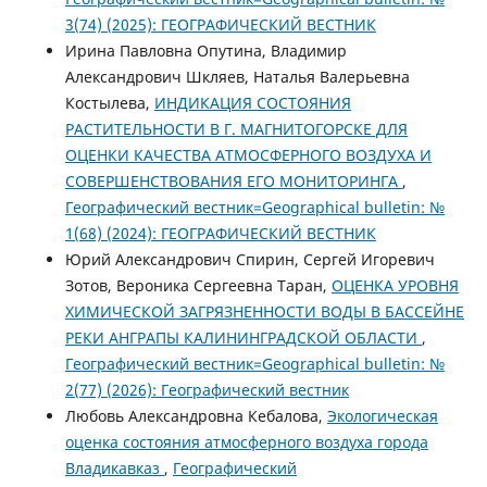
3(74) (2025): ГЕОГРАФИЧЕСКИЙ ВЕСТНИК
Ирина Павловна Опутина, Владимир
Александрович Шкляев, Наталья Валерьевна
Костылева,
ИНДИКАЦИЯ СОСТОЯНИЯ
РАСТИТЕЛЬНОСТИ В Г. МАГНИТОГОРСКЕ ДЛЯ
ОЦЕНКИ КАЧЕСТВА АТМОСФЕРНОГО ВОЗДУХА И
СОВЕРШЕНСТВОВАНИЯ ЕГО МОНИТОРИНГА
,
Географический вестник=Geographical bulletin: №
1(68) (2024): ГЕОГРАФИЧЕСКИЙ ВЕСТНИК
Юрий Александрович Спирин, Сергей Игоревич
Зотов, Вероника Сергеевна Таран,
ОЦЕНКА УРОВНЯ
ХИМИЧЕСКОЙ ЗАГРЯЗНЕННОСТИ ВОДЫ В БАССЕЙНЕ
РЕКИ АНГРАПЫ КАЛИНИНГРАДСКОЙ ОБЛАСТИ
,
Географический вестник=Geographical bulletin: №
2(77) (2026): Географический вестник
Любовь Александровна Кебалова,
Экологическая
оценка состояния атмосферного воздуха города
Владикавказ
,
Географический