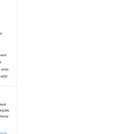
го
чных
я
 или
НИУ.
ные
края,
тник
2023-