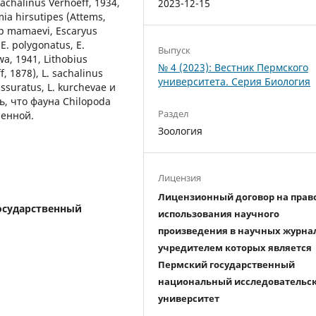
chalinus Verhoeff, 1934,
2023-12-15
ia hirsutipes (Attems,
rup mamaevi, Escaryus
, E. polygonatus, E.
Выпуск
a, 1941, Lithobius
№ 4 (2023): Вестник Пермского
f, 1878), L. sachalinus
университета. Серия Биология
fissuratus, L. kurchevae и
ь, что фауна Chilopoda
Раздел
ченной.
Зоология
Лицензия
Лицензионный договор на прав
осударственный
использования научного
произведения в научных журна
учредителем которых является
Пермский государственный
национальный исследовательс
университет