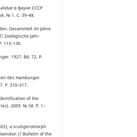
alidae в фауне СССР
4, № 1. С. 39–48.
oden. Gesammelt im Jahre
/ Zoologische Jahr-
P. 113–130.
ger. 1927. Bd. 72. P.
iden des Hamburger
7. P. 310–317.
entification of the
ies). 2009. № 58. P. 1–
63), a scutigeromorph
windon // Bulletin of the