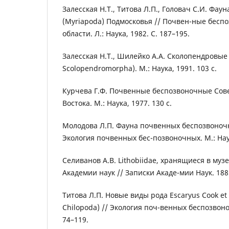
Залесская Н.Т., Титова Л.П., Головач С.И. Фау
(Myriapoda) Подмосковья // Почвен-ные бесп
области. Л.: Наука, 1982. С. 187–195.
Залесская Н.Т., Шилейко А.А. Сколопендровые
Scolopendromorpha). М.: Наука, 1991. 103 с.
Курчева Г.Ф. Почвенные беспозвоночные Сове
Востока. М.: Наука, 1977. 130 с.
Молодова Л.П. Фауна почвенных беспозвоноч
Экология почвенных бес-позвоночных. М.: Наук
Селиванов А.В. Lithobiidae, хранящиеся в му
Академии наук // Записки Акаде-мии Наук. 1881.
Титова Л.П. Новые виды рода Escaryus Cook et C
Chilopoda) // Экология поч-венных беспозвоноч
74–119.