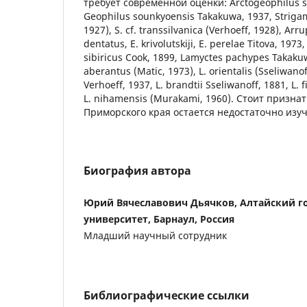
требует современной оценки: Arctogeophilus sa
Geophilus sounkyoensis Takakuwa, 1937, Strigam
1927), S. cf. transsilvanica (Verhoeff, 1928), Ar
dentatus, E. krivolutskiji, E. perelae Titova, 1973
sibiricus Cook, 1899, Lamyctes pachypes Takakuw
aberantus (Matic, 1973), L. orientalis (Sseliwanof
Verhoeff, 1937, L. brandtii Sseliwanoff, 1881, L. 
L. nihamensis (Murakami, 1960). Стоит признат
Приморского края остается недостаточно изу
Биография автора
Юрий Вячеславович Дьячков, Алтайский г
университет, Барнаул, Россия
Младший научный сотрудник
Библиографические ссылки