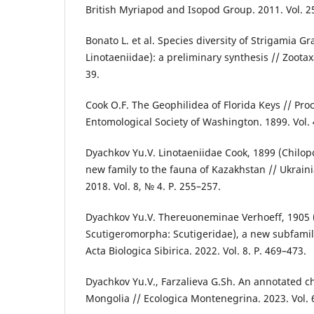
British Myriapod and Isopod Group. 2011. Vol. 25
Bonato L. et al. Species diversity of Strigamia G
Linotaeniidae): a preliminary synthesis // Zootaxa
39.
Cook O.F. The Geophilidea of Florida Keys // Pro
Entomological Society of Washington. 1899. Vol. 
Dyachkov Yu.V. Linotaeniidae Cook, 1899 (Chilo
new family to the fauna of Kazakhstan // Ukraini
2018. Vol. 8, № 4. P. 255–257.
Dyachkov Yu.V. Thereuoneminae Verhoeff, 1905 
Scutigeromorpha: Scutigeridae), a new subfamily
Acta Biologica Sibirica. 2022. Vol. 8. P. 469–473.
Dyachkov Yu.V., Farzalieva G.Sh. An annotated c
Mongolia // Ecologica Montenegrina. 2023. Vol. 6