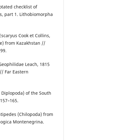
otated checklist of
s, part 1. Lithobiomorpha
scaryus Cook et Collins,
e) from Kazakhstan //
299.
 Geophilidae Leach, 1815
/ Far Eastern
 Diplopoda) of the South
. 157–165.
ntipedes (Chilopoda) from
logica Montenegrina.