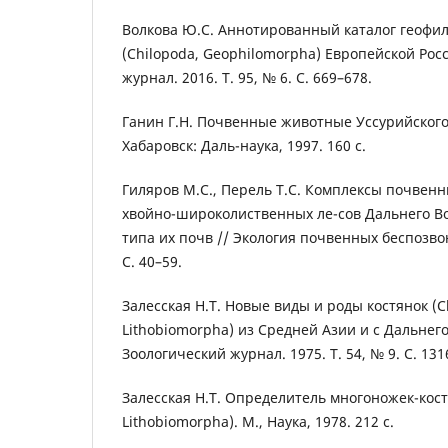
Волкова Ю.С. Аннотированный каталог геоф
(Chilopoda, Geophilomorpha) Европейской Рос
журнал. 2016. Т. 95, № 6. С. 669–678.
Ганин Г.Н. Почвенные животные Уссурийского
Хабаровск: Даль-наука, 1997. 160 с.
Гиляров М.С., Перель Т.С. Комплексы почвен
хвойно-широколиственных ле-сов Дальнего Во
типа их почв // Экология почвенных беспозвон
С. 40–59.
Залесская Н.Т. Новые виды и роды костянок (C
Lithobiomorpha) из Средней Азии и с Дальнего
Зоологический журнал. 1975. Т. 54, № 9. С. 131
Залесская Н.Т. Определитель многоножек-кост
Lithobiomorpha). М., Наука, 1978. 212 с.