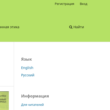
Регистрация
Вход
нная этика
Найти
Язык
English
Русский
Информация
Для читателей