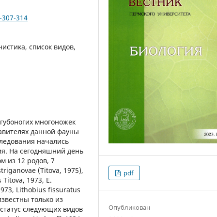
4-307-314
истика, список видов,
 губоногих многоножек
авителях данной фауны
следования начались
ия. На сегодняшний день
 из 12 родов, 7
riganovae (Titova, 1975),
pdf
Titova, 1973, E.
1973, Lithobius fissuratus
 известны только из
Опубликован
 статус следующих видов