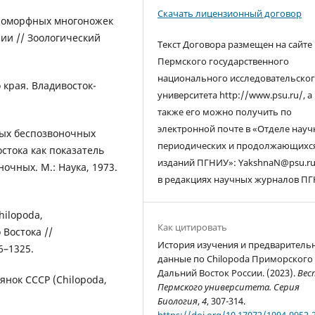
Скачать лицензионный договор
иломорфных многоножек
сии // Зоологический
Текст Договора размещен на сайте
Пермского государственного
национального исследовательско
 края. Владивосток-
университета http://www.psu.ru/, а
также его можно получить по
электронной почте в «Отделе нау
ных беспозвоночных
периодических и продолжающихс
стока как показатель
изданий ПГНИУ»: YakshnaN@psu.ru
очных. М.: Наука, 1973.
в редакциях научных журналов ПГ
hilopoda,
Как цитировать
 Востока //
История изучения и предваритель
6–1325.
данные по Chilopoda Приморского 
Дальний Восток России. (2023).
Вес
янок СССР (Chilopoda,
Пермского университета. Серия
Биология
,
4
, 307-314.
https://doi.org/10.17072/1994-9952-