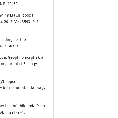
. P. 49–50.
ray, 1843 (Chilopoda:
. 2012. Vol. 3593. P. 1–
ceedings of the
4. P. 303–312
poda: Geophilomorpha), a
an Journal of Ecology.
(Chilopoda:
 for the Russian fauna //
hecklist of Chilopoda from
4. P. 221–241.