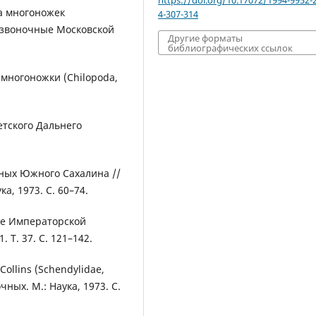
на многоножек
4-307-314
озвоночные Московской
Другие форматы
библиографических ссылок
 многоножки (Chilopoda,
тского Дальнего
ных Южного Сахалина //
а, 1973. С. 60–74.
зее Императорской
 Т. 37. С. 121–142.
ollins (Schendylidae,
ных. М.: Наука, 1973. С.