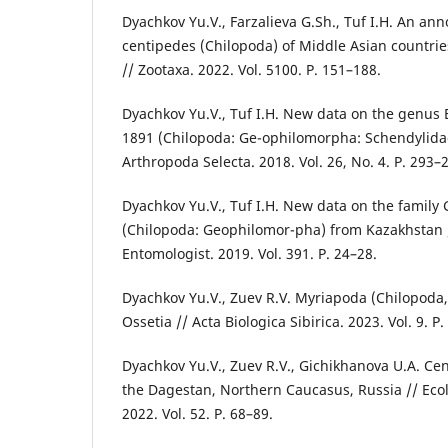
Dyachkov Yu.V., Farzalieva G.Sh., Tuf I.H. An ann
centipedes (Chilopoda) of Middle Asian countrie
// Zootaxa. 2022. Vol. 5100. P. 151–188.
Dyachkov Yu.V., Tuf I.H. New data on the genus E
1891 (Chilopoda: Ge-ophilomorpha: Schendylida
Arthropoda Selecta. 2018. Vol. 26, No. 4. P. 293–
Dyachkov Yu.V., Tuf I.H. New data on the family
(Chilopoda: Geophilomor-pha) from Kazakhstan /
Entomologist. 2019. Vol. 391. P. 24–28.
Dyachkov Yu.V., Zuev R.V. Myriapoda (Chilopoda,
Ossetia // Acta Biologica Sibirica. 2023. Vol. 9. P
Dyachkov Yu.V., Zuev R.V., Gichikhanova U.A. Ce
the Dagestan, Northern Caucasus, Russia // Eco
2022. Vol. 52. P. 68–89.