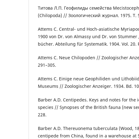
Титова Л.П. Геофилиды семейства Mecistoceph
(Chilopoda) // Зоологический журнал. 1975. Т. 5
Attems C. Central- und Hoch-asiatische Myriap
1900 von Dr. von Almassy und Dr. von Stummer /
bücher. Abteilung für Systematik. 1904. Vol. 20. 
Attems C. Neue Chilopoden // Zoologischer Anzei
291–305.
Attems C. Einige neue Geophiliden und Lithobi
Museums // Zoologischer Anzeiger. 1934. Bd. 10
Barber A.D. Centipedes. Keys and notes for the id
species // Synopses of the British fauna (new ser
228.
Barber A.D. Thereuonema tuberculata (Wood, 18
centipede from China, found in a warehouse at S