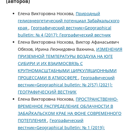
(авторов)
Елена Викторовна Носкова,
Природный
гелиоэнергетический потенциал Забайкальского
края
,
Географический вестник=Geographical
bulletin: № 4 (2017): Географический вестник
Елена Викторовна Носкова, Виктор Афанасьевич
Обязов, Ирина Леонидовна Вахнина,
ИЗМЕНЕНИЯ
ПРИЗЕМНОЙ ТЕМПЕРАТУРЫ ВОЗДУХА НА ЮГЕ
СИБИРИ И ИХ ВЗАИМОСВЯЗЬ С
КРУПНОМАСШТАБНЫМИ ЦИРКУЛЯЦИОННЫМИ
ПРОЦЕССАМИ В АТМОСФЕРЕ
,
Географический
вестник=Geographical bulletin: № 2(57) (2021):
ГЕОГРАФИЧЕСКИЙ ВЕСТНИК
Елена Викторовна Носкова,
ПРОСТРАНСТВЕННО-
ВРЕМЕННОЕ РАСПРЕДЕЛЕНИЕ ОБЛАЧНОСТИ В
ЗАБАЙКАЛЬСКОМ КРАЕ НА ФОНЕ СОВРЕМЕННОГО
ПОТЕПЛЕНИЯ
,
Географический
вестник=Geographical bulletin: № 1 (2019):