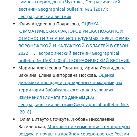
зимнего периодов на Чукотке
,
Географический
вестник=Geographical bulletin: № 2 (2017):
Географический вестник
Юлия Андреевна Подрезова,
ОЦЕНКА
КЛИМАТИЧЕСКИХ ФАКТОРОВ РИСКА ПОЖАРНОЙ
ОПАСНОСТИ ЛЕСА НА ИССЛЕДУЕМЫХ ТЕРРИТОРИЯХ
ВОРОНЕЖСКОЙ И КАЛУЖСКОЙ ОБЛАСТЕЙ В СЕЗОН
2022 Г.
,
Географический вестник=Geographical
bulletin: № 1(68) (2024): ГЕОГРАФИЧЕСКИЙ ВЕСТНИК
Марина Алексеевна Голятина, Ирина Леонидовна
Вахнина, Елена Викторовна Носкова,
Оценка
динамики площадей, пройденных пожарами, на
территории Забайкальского края в условиях
изменения климата по данным ДЗЗ
,
Географический вестник=Geographical bulletin: № 3
(2018)
Юлия Витауто Сточкуте, Любовь Николаевна
Василевская,
Многолетние изменения температуры
воздуха и почвы на крайнем северо-востоке России