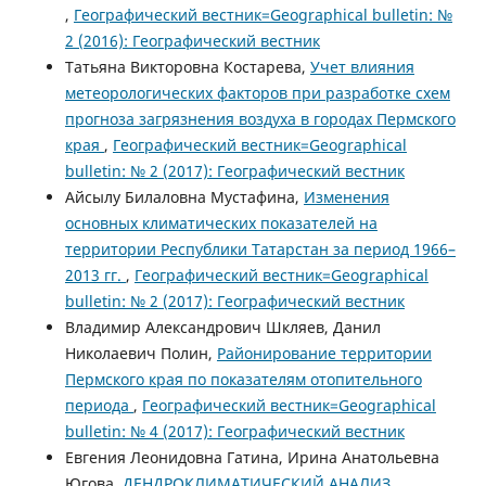
,
Географический вестник=Geographical bulletin: №
2 (2016): Географический вестник
Татьяна Викторовна Костарева,
Учет влияния
метеорологических факторов при разработке схем
прогноза загрязнения воздуха в городах Пермского
края
,
Географический вестник=Geographical
bulletin: № 2 (2017): Географический вестник
Айсылу Билаловна Мустафина,
Изменения
основных климатических показателей на
территории Республики Татарстан за период 1966–
2013 гг.
,
Географический вестник=Geographical
bulletin: № 2 (2017): Географический вестник
Владимир Александрович Шкляев, Данил
Николаевич Полин,
Районирование территории
Пермского края по показателям отопительного
периода
,
Географический вестник=Geographical
bulletin: № 4 (2017): Географический вестник
Евгения Леонидовна Гатина, Ирина Анатольевна
Югова,
ДЕНДРОКЛИМАТИЧЕСКИЙ АНАЛИЗ