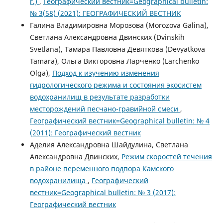
г.)
,
Географический вестник=Geographical bulletin:
№ 3(58) (2021): ГЕОГРАФИЧЕСКИЙ ВЕСТНИК
Галина Владимировна Морозова (Morozova Galina),
Светлана Александровна Двинских (Dvinskih
Svetlana), Тамара Павловна Девяткова (Devyatkova
Tamara), Ольга Викторовна Ларченко (Larchenko
Olga),
Подход к изучению изменения
гидрологического режима и состояния экосистем
водохранилищ в результате разработки
месторождений песчано-гравийной смеси
,
Географический вестник=Geographical bulletin: № 4
(2011): Географический вестник
Аделия Александровна Шайдулина, Светлана
Александровна Двинских,
Режим скоростей течения
в районе переменного подпора Камского
водохранилища
,
Географический
вестник=Geographical bulletin: № 3 (2017):
Географический вестник