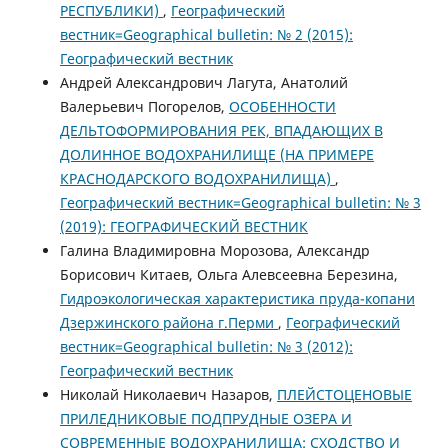
РЕСПУБЛИКИ)
,
Географический
вестник=Geographical bulletin: № 2 (2015):
Географический вестник
Андрей Александрович Лагута, Анатолий
Валерьевич Погорелов,
ОСОБЕННОСТИ
ДЕЛЬТОФОРМИРОВАНИЯ РЕК, ВПАДАЮЩИХ В
ДОЛИННОЕ ВОДОХРАНИЛИЩЕ (НА ПРИМЕРЕ
КРАСНОДАРСКОГО ВОДОХРАНИЛИЩА)
,
Географический вестник=Geographical bulletin: № 3
(2019): ГЕОГРАФИЧЕСКИЙ ВЕСТНИК
Галина Владимировна Морозова, Александр
Борисович Китаев, Ольга Алевсеевна Березина,
Гидроэкологическая характеристика пруда-копани
Дзержинского района г.Перми
,
Географический
вестник=Geographical bulletin: № 3 (2012):
Географический вестник
Николай Николаевич Назаров,
ПЛЕЙСТОЦЕНОВЫЕ
ПРИЛЕДНИКОВЫЕ ПОДПРУДНЫЕ ОЗЕРА И
СОВРЕМЕННЫЕ ВОДОХРАНИЛИЩА: СХОДСТВО И