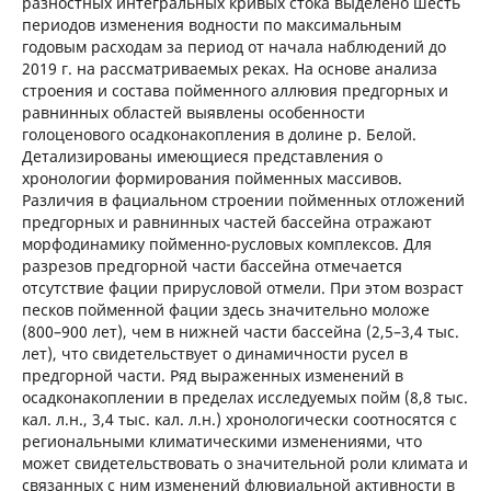
разностных интегральных кривых стока выделено шесть
периодов изменения водности по максимальным
годовым расходам за период от начала наблюдений до
2019 г. на рассматриваемых реках. На основе анализа
строения и состава пойменного аллювия предгорных и
равнинных областей выявлены особенности
голоценового осадконакопления в долине р. Белой.
Детализированы имеющиеся представления о
хронологии формирования пойменных массивов.
Различия в фациальном строении пойменных отложений
предгорных и равнинных частей бассейна отражают
морфодинамику пойменно-русловых комплексов. Для
разрезов предгорной части бассейна отмечается
отсутствие фации прирусловой отмели. При этом возраст
песков пойменной фации здесь значительно моложе
(800–900 лет), чем в нижней части бассейна (2,5–3,4 тыс.
лет), что свидетельствует о динамичности русел в
предгорной части. Ряд выраженных изменений в
осадконакоплении в пределах исследуемых пойм (8,8 тыс.
кал. л.н., 3,4 тыс. кал. л.н.) хронологически соотносятся с
региональными климатическими изменениями, что
может свидетельствовать о значительной роли климата и
связанных с ним изменений флювиальной активности в