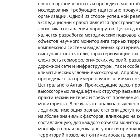
сложно организовывать и проводить масшта
исследования, требующие тщательно продума
организации. Одной из сторон успешной реа
экспедиционных работ является пространств
логистика составления маршрутов. Целью да
является разработка методических подходов к
объектов научного мониторинга горных терр
комплексной системы выделенных критериев.
выступают показатели, характеризующие как 
сложность геоморфологических условий, разв
дорожной сети и инфраструктуры, так и особ
климатических условий высокогорья. Апроба
проводилась на примере научно значимых оз
Центрального Алтая. Происходящие здесь пр
высокогорных ландшафтных структур вызыв
практический интерес и требуют проведения
мониторинга. В результате анализа выделено 
ледников, имеющих разные степени доступнос
наиболее значимых факторов, влияющих на 
составляющую, для каждого объекта монитори
многофакторная оценка доступности природн
территорий позволяет оптимизировать орга