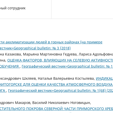
чный сотрудник
ти акклиматизации людей в горных районах (на примере
стник=Geographical bulletin: № 3 (2018)
на Казакова, Марьяна Мартиновна Гедуева, Лариса Адольфовн
ина,
ОЦЕНКА ФАКТОРОВ, ВЛИЯЮЩИХ НА СЕЛЕВУЮ АКТИВНОСТ
ОБУЧЕНИЯ
,
Географический вестник=Geographical bulletin: № 1
ксандрович Шкляев, Наталья Валерьевна Костылева,
ИНДИКА
ГНИТОГОРСКЕ ДЛЯ ОЦЕНКИ КАЧЕСТВА АТМОСФЕРНОГО ВОЗДУХА
НГА
,
Географический вестник=Geographical bulletin: № 1(68) (202
ндрович Макаров, Василий Николаевич Ноговицын,
СТИТЕЛЬНОГО ПОКРОВА СЕВЕРНОЙ ЧАСТИ ПРИМОРСКОГО ХРЕ