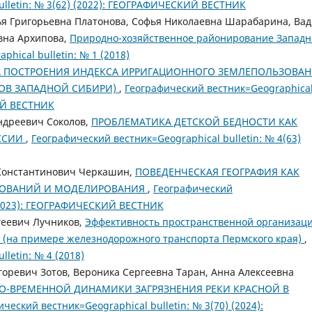
ulletin: № 3(62) (2022): ГЕОГРАФИЧЕСКИЙ ВЕСТНИК
ья Григорьевна Платонова, Софья Николаевна Шарабарина, Ва
вна Архипова,
Природно-хозяйственное районирование Западн
hical bulletin: № 1 (2018)
 ПОСТРОЕНИЯ ИНДЕКСА ИРРИГАЦИОННОГО ЗЕМЛЕПОЛЬЗОВА
ОВ ЗАПАДНОЙ СИБИРИ)
,
Географический вестник=Geographica
КИЙ ВЕСТНИК
ндреевич Соколов,
ПРОБЛЕМАТИКА ДЕТСКОЙ БЕДНОСТИ КАК
ОССИИ
,
Географический вестник=Geographical bulletin: № 4(63)
 Константинович Черкашин,
ПОВЕДЕНЧЕСКАЯ ГЕОГРАФИЯ КАК
ДОВАНИЙ И МОДЕЛИРОВАНИЯ
,
Географический
) (2023): ГЕОГРАФИЧЕСКИЙ ВЕСТНИК
геевич Лучников,
Эффективность пространственной организац
 (на примере железнодорожного транспорта Пермского края)
,
letin: № 4 (2018)
оревич Зотов, Вероника Сергеевна Таран, Анна Алексеевна
О-ВРЕМЕННОЙ ДИНАМИКИ ЗАГРЯЗНЕНИЯ РЕКИ КРАСНОЙ В
ческий вестник=Geographical bulletin: № 3(70) (2024):