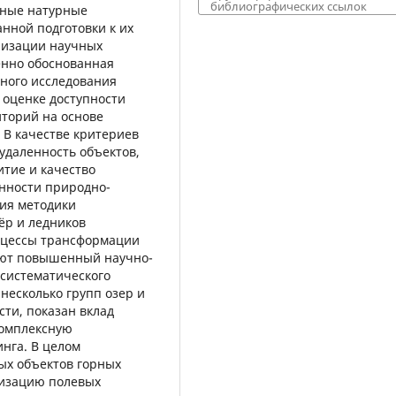
библиографических ссылок
бные натурные
нной подготовки к их
лизации научных
енно обоснованная
нного исследования
 оценке доступности
иторий на основе
 В качестве критериев
удаленность объектов,
итие и качество
енности природно-
ция методики
ёр и ледников
оцессы трансформации
ают повышенный научно-
 систематического
несколько групп озер и
ти, показан вклад
комплексную
нга. В целом
ых объектов горных
низацию полевых