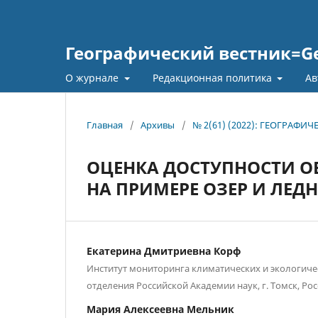
Географический вестник=Geo
О журнале
Редакционная политика
Ав
Главная
/
Архивы
/
№ 2(61) (2022): ГЕОГРАФИ
ОЦЕНКА ДОСТУПНОСТИ О
НА ПРИМЕРЕ ОЗЕР И ЛЕД
Екатерина Дмитриевна Корф
Институт мониторинга климатических и экологиче
отделения Российской Академии наук, г. Томск, Ро
Мария Алексеевна Мельник