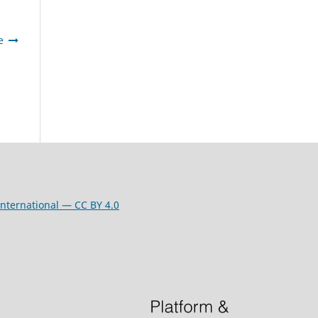
е
nternational — CC BY 4.0