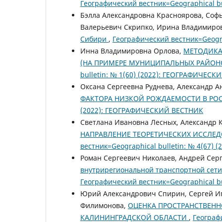
Географический вестник=Geographical b
Бэлла Александровна Красноярова, Соф
Валерьевич Скрипко, Ирина Владимиро
Сибири
,
Географический вестник=Geograp
Инна Владимировна Орлова,
МЕТОДИКА
(НА ПРИМЕРЕ МУНИЦИПАЛЬНЫХ РАЙОН
bulletin: № 1(60) (2022): ГЕОГРАФИЧЕС
Оксана Сергеевна Руднева, Александр А
ФАКТОРА НИЗКОЙ РОЖДАЕМОСТИ В Р
(2022): ГЕОГРАФИЧЕСКИЙ ВЕСТНИК
Светлана Ивановна Лесных, Александр
НАПРАВЛЕНИЕ ТЕОРЕТИЧЕСКИХ ИССЛЕ
вестник=Geographical bulletin: № 4(67
Роман Сергеевич Николаев, Андрей Сер
внутрирегиональной транспортной сети
Географический вестник=Geographical bul
Юрий Александрович Спирин, Сергей Иг
Филимонова,
ОЦЕНКА ПРОСТРАНСТВЕНН
КАЛИНИНГРАДСКОЙ ОБЛАСТИ
,
Географи