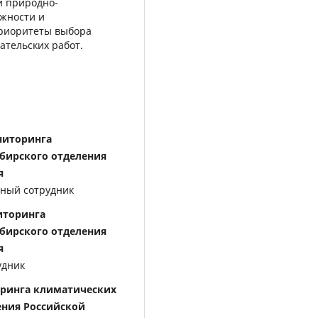
и природно-
жности и
приоритеты выбора
ательских работ.
ниторинга
бирского отделения
я
чный сотрудник
иторинга
бирского отделения
я
удник
оринга климатических
ения Российской