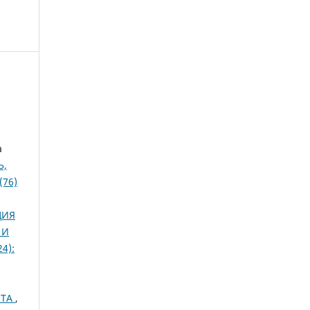
а
Ь,
(76)
ЦИЯ
 И
4):
БТА
,