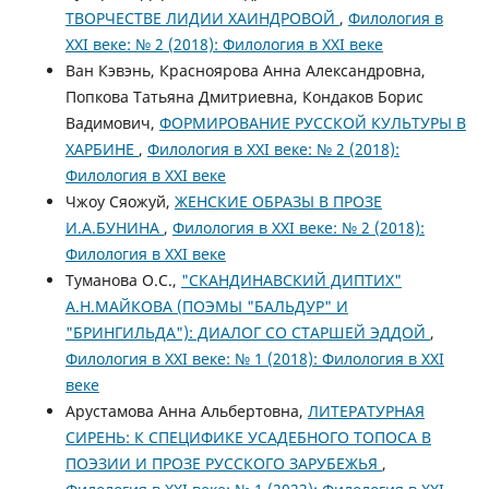
ТВОРЧЕСТВЕ ЛИДИИ ХАИНДРОВОЙ
,
Филология в
XXI веке: № 2 (2018): Филология в XXI веке
Ван Кэвэнь, Красноярова Анна Александровна,
Попкова Татьяна Дмитриевна, Кондаков Борис
Вадимович,
ФОРМИРОВАНИЕ РУССКОЙ КУЛЬТУРЫ В
ХАРБИНЕ
,
Филология в XXI веке: № 2 (2018):
Филология в XXI веке
Чжоу Сяожуй,
ЖЕНСКИЕ ОБРАЗЫ В ПРОЗЕ
И.А.БУНИНА
,
Филология в XXI веке: № 2 (2018):
Филология в XXI веке
Туманова О.С.,
"СКАНДИНАВСКИЙ ДИПТИХ"
А.Н.МАЙКОВА (ПОЭМЫ "БАЛЬДУР" И
"БРИНГИЛЬДА"): ДИАЛОГ СО СТАРШЕЙ ЭДДОЙ
,
Филология в XXI веке: № 1 (2018): Филология в XXI
веке
Арустамова Анна Альбертовна,
ЛИТЕРАТУРНАЯ
СИРЕНЬ: К СПЕЦИФИКЕ УСАДЕБНОГО ТОПОСА В
ПОЭЗИИ И ПРОЗЕ РУССКОГО ЗАРУБЕЖЬЯ
,