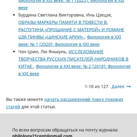
Филология в XXI веке: № 1 (2023): Филология в XXI
веке
Бурдина Светлана Викторовна, Инь Цзецзе,
ОБРАЗЫ-МАРКЕРЫ ПАМЯТИ В ПОВЕСТИ В.
РАСПУТИНА «ПРОЩАНИЕ С МАТЕРОЙ» И РОМАНЕ
ЦЗЯ ПИНВЫ «ЦИНСКИЕ АРИИ»
,
Филология в XXI
веке: № 1 (2020): Филология в XXI веке
Чэн Цзин, Лю Янькунь,
ИССЛЕДОВАНИЕ
ТВОРЧЕСТВА РУССКИХ ПИСАТЕЛЕЙ-НАРОДНИКОВ В
КИТАЕ
,
Филология в XXI веке: № 2 (2018): Филология
в XXI веке
1-10 из 127
Далее
Вы также можете
начать расширеннвй поиск похожих
статей
для этой статьи.
По всем вопросам обращаться на почту журнала:
philology21cent@gmail.com