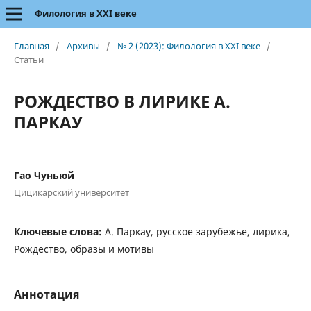
Филология в XXI веке
Главная
/
Архивы
/
№ 2 (2023): Филология в XXI веке
/
Статьи
РОЖДЕСТВО В ЛИРИКЕ А.
ПАРКАУ
Гао Чуньюй
Цицикарский университет
Ключевые слова:
А. Паркау, русское зарубежье, лирика,
Рождество, образы и мотивы
Аннотация