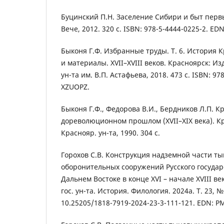
Буцинский П.Н. Заселение Сибири и быт первы
Вече, 2012. 320 с. ISBN: 978-5-4444-0225-2. ED
Быконя Г.Ф. Избранные труды. Т. 6. История 
и материалы. XVII–XVIII веков. Красноярск: Изд
ун-та им. В.П. Астафьева, 2018. 473 с. ISBN: 97
XZUOPZ.
Быконя Г.Ф., Федорова В.И., Бердников Л.П. К
дореволюционном прошлом (XVII–XIX века). Кр
Краснояр. ун-та, 1990. 304 с.
Горохов С.В. Конструкция надземной части т
оборонительных сооружений Русского государ
Дальнем Востоке в конце XVI – начале XVIII ве
гос. ун-та. История. Филология. 2024a. Т. 23, № 
10.25205/1818-7919-2024-23-3-111-121. EDN: P