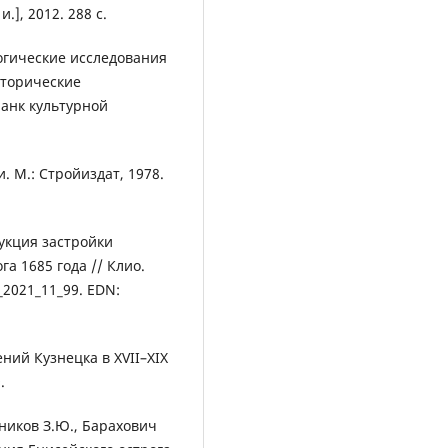
.], 2012. 288 с.
огические исследования
сторические
Банк культурной
. М.: Стройиздат, 1978.
рукция застройки
а 1685 года // Клио.
_2021_11_99. EDN:
ий Кузнецка в XVII–XIX
.
рников З.Ю., Барахович