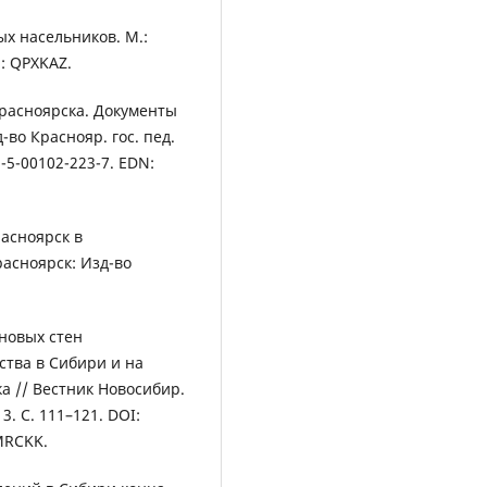
х насельников. М.:
N: QPXKAZ.
Красноярска. Документы
-во Краснояр. гос. пед.
8-5-00102-223-7. EDN:
расноярск в
асноярск: Изд-во
ыновых стен
ства в Сибири и на
ка // Вестник Новосибир.
3. С. 111–121. DOI:
MRCKK.