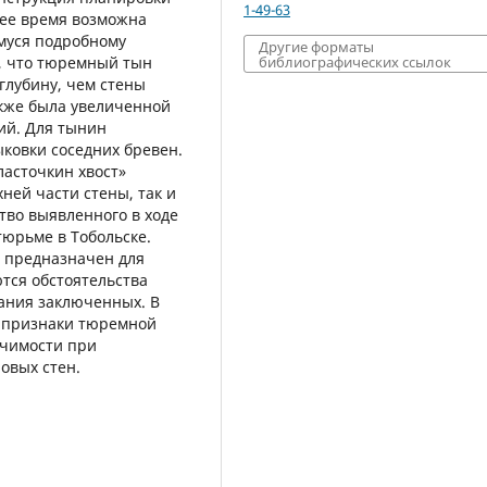
1-49-63
ее время возможна
муся подробному
Другие форматы
, что тюремный тын
библиографических ссылок
глубину, чем стены
кже была увеличенной
ий. Для тынин
ыковки соседних бревен.
ласточкин хвост»
ней части стены, так и
тво выявленного в ходе
тюрьме в Тобольске.
л предназначен для
тся обстоятельства
ания заключенных. В
 признаки тюремной
ачимости при
овых стен.