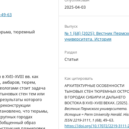
2025-04-03
-49-63
Выпуск
тюрьма, тюремный
№ 1 (68) (2025): Вестник Пермск
университета. История
Раздел
Статьи
XVII–XVIII вв. как
Как цитировать
, амбаров, тюрем,
АРХИТЕКТУРНЫЕ ОСОБЕННОСТИ
хеологами стоит задача
ТЫНОВЫХ СТЕН ТЮРЕМНЫХ ОСТР
тыновых стен тем или
В ГОРОДАХ СИБИРИ И ДАЛЬНЕГО
результаты которого
ВОСТОКА В XVII–XVIII ВЕКАХ. (2025).
 реконструкции
Вестник Пермского университета.
тановлено, что тюрьмы,
История = Perm University Herald. His
крупных городах
ISSN 2219-3111
,
1 (68)
, 49–63.
обобщенный образ
https://doi.org/10.17072/2219-3111-
онструкция планировки