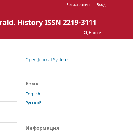
Регистрация
Вход
ld. History ISSN 2219-3111
Найти
Open Journal Systems
Язык
English
Русский
Информация