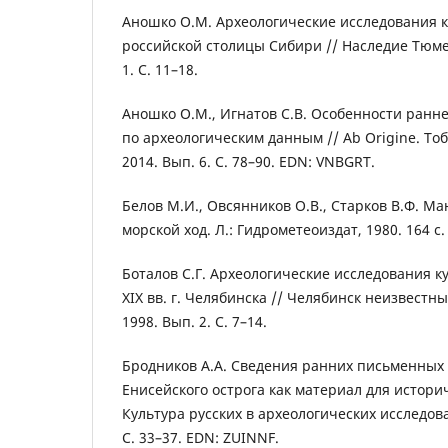
Аношко О.М. Археологические исследования к
российской столицы Сибири // Наследие Тюме
1. С. 11–18.
Аношко О.М., Игнатов С.В. Особенности ранне
по археологическим данным // Ab Origine. Тоб
2014. Вып. 6. С. 78–90. EDN: VNBGRT.
Белов М.И., Овсянников О.В., Старков В.Ф. М
морской ход. Л.: Гидрометеоиздат, 1980. 164 
Боталов С.Г. Археологические исследования ку
XIX вв. г. Челябинска // Челябинск неизвестный
1998. Вып. 2. С. 7–14.
Бродников А.А. Сведения ранних письменных
Енисейского острога как материал для истори
Культура русских в археологических исследова
С. 33–37. EDN: ZUINNF.