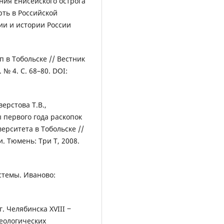
ния Енисейского острога
ерть в Российской
ии и истории России
 в Тобольске // Вестник
№ 4. С. 68–80. DOI:
ерстова Т.В.,
 первого года раскопок
ерситета в Тобольске //
. Тюмень: Три Т, 2008.
стемы. Иваново:
. Челябинска XVIII ‒
хеологических