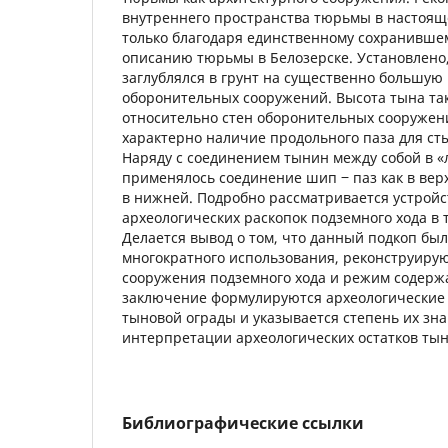
внутреннего пространства тюрьмы в настоящ
только благодаря единственному сохранивше
описанию тюрьмы в Белозерске. Установлено
заглублялся в грунт на существенно большую 
оборонительных сооружений. Высота тына та
относительно стен оборонительных сооружен
характерно наличие продольного паза для ст
Наряду с соединением тынин между собой в «
применялось соединение шип ‒ паз как в верх
в нижней. Подробно рассматривается устройс
археологических раскопок подземного хода в 
Делается вывод о том, что данный подкоп бы
многократного использования, реконструирую
сооружения подземного хода и режим содерж
заключение формулируются археологические
тыновой ограды и указывается степень их зн
интерпретации археологических остатков тын
Библиографические ссылки