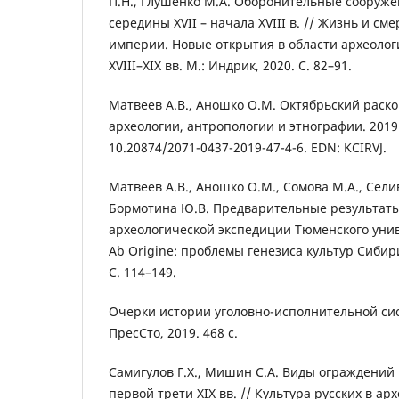
П.Н., Глушенко М.А. Оборонительные сооруже
середины XVII – начала XVIII в. // Жизнь и см
империи. Новые открытия в области археолог
XVIII–XIX вв. М.: Индрик, 2020. С. 82–91.
Матвеев А.В., Аношко О.М. Октябрьский раскоп
археологии, антропологии и этнографии. 2019. 
10.20874/2071-0437-2019-47-4-6. EDN: KCIRVJ.
Матвеев А.В., Аношко О.М., Сомова М.А., Селив
Бормотина Ю.В. Предварительные результаты
археологической экспедиции Тюменского унив
Ab Origine: проблемы генезиса культур Сибири
С. 114–149.
Очерки истории уголовно-исполнительной си
ПресСто, 2019. 468 с.
Самигулов Г.Х., Мишин С.А. Виды ограждений г
первой трети XIX вв. // Культура русских в ар