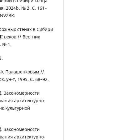
лений в Сибири конца
я. 2024b. № 2. С. 161–
WNVZBK.
трожных стенах в Сибири
II веков // Вестник
 № 1.
8.
.Ф. Палашенковым //
 ун-т, 1995. С. 68–92.
). Закономерности
вания архитектурно-
нк культурной
). Закономерности
вания архитектурно-