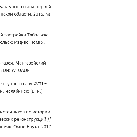
ультурного слоя первой
нской области. 2015. №
й застройки Тобольска
ольск: Изд-во ТюмГУ,
ангазея. Мангазейский
с. EDN: WTUAUP
льтурного слоя XVIII ‒
. Челябинск: [Б. и.],
 источников по истории
ческих реконструкций //
ниях. Омск: Наука, 2017.