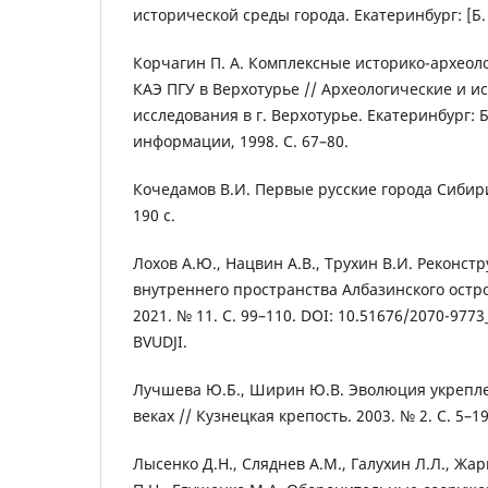
исторической среды города. Екатеринбург: [Б. и
Корчагин П. А. Комплексные историко-археол
КАЭ ПГУ в Верхотурье // Археологические и и
исследования в г. Верхотурье. Екатеринбург: 
информации, 1998. С. 67–80.
Кочедамов В.И. Первые русские города Сибири
190 с.
Лохов А.Ю., Нацвин А.В., Трухин В.И. Реконст
внутреннего пространства Албазинского острог
2021. № 11. С. 99–110. DOI: 10.51676/2070-9773
BVUDJI.
Лучшева Ю.Б., Ширин Ю.В. Эволюция укреплен
веках // Кузнецкая крепость. 2003. № 2. С. 5–19
Лысенко Д.Н., Сляднев А.М., Галухин Л.Л., Жа