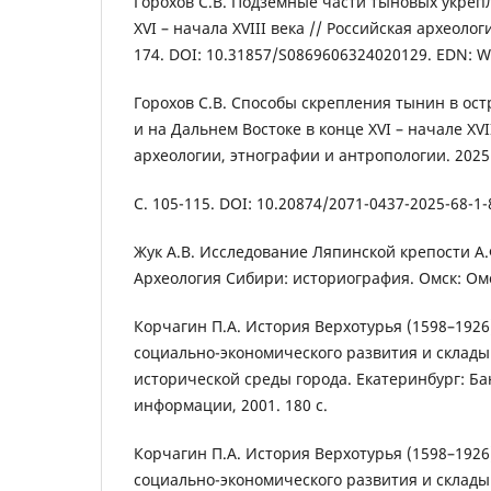
Горохов С.В. Подземные части тыновых укреп
XVI – начала XVIII века // Российская археологи
174. DOI: 10.31857/S0869606324020129. EDN: 
Горохов С.В. Способы скрепления тынин в ос
и на Дальнем Востоке в конце XVI – начале XVI
археологии, этнографии и антропологии. 2025.
С. 105-115. DOI: 10.20874/2071-0437-2025-68-1-
Жук А.В. Исследование Ляпинской крепости А
Археология Сибири: историография. Омск: Омск.
Корчагин П.А. История Верхотурья (1598–1926
социально-экономического развития и склады
исторической среды города. Екатеринбург: Ба
информации, 2001. 180 с.
Корчагин П.А. История Верхотурья (1598–1926
социально-экономического развития и склады