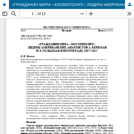
«ГРАЖДАНИН МИРА – КОСМОПОЛИТ»: ЛИДЕРЫ АМЕРИКАНСКИХ АНАРХИСТОВ А. БЕРКМАН И Э. ГОЛЬДМАН В ПЕТРОГРАДЕ, 1917–1921