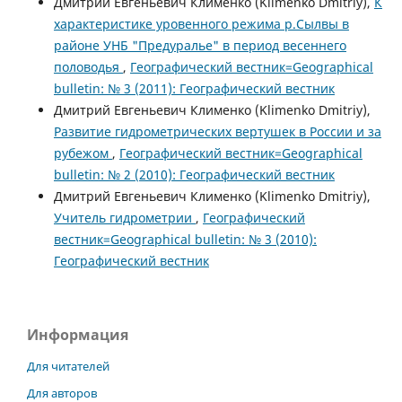
Дмитрий Евгеньевич Клименко (Klimenko Dmitriy),
К
характеристике уровенного режима р.Сылвы в
районе УНБ "Предуралье" в период весеннего
половодья
,
Географический вестник=Geographical
bulletin: № 3 (2011): Географический вестник
Дмитрий Евгеньевич Клименко (Klimenko Dmitriy),
Развитие гидрометрических вертушек в России и за
рубежом
,
Географический вестник=Geographical
bulletin: № 2 (2010): Географический вестник
Дмитрий Евгеньевич Клименко (Klimenko Dmitriy),
Учитель гидрометрии
,
Географический
вестник=Geographical bulletin: № 3 (2010):
Географический вестник
Информация
Для читателей
Для авторов