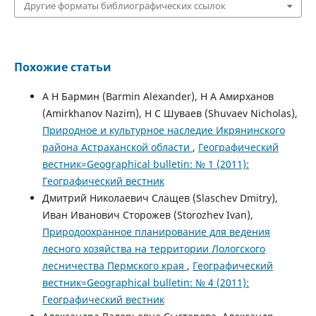
Другие форматы библиографических ссылок
Похожие статьи
А Н Бармин (Barmin Alexander), Н А Амирханов
(Amirkhanov Nazim), Н С Шуваев (Shuvaev Nicholas),
Природное и культурное наследие Икрянинского
района Астраханской области
,
Географический
вестник=Geographical bulletin: № 1 (2011):
Географический вестник
Дмитрий Николаевич Слащев (Slaschev Dmitry),
Иван Иванович Сторожев (Storozhev Ivan),
Природоохранное планирование для ведения
лесного хозяйства на территории Лологского
лесничества Пермского края
,
Географический
вестник=Geographical bulletin: № 4 (2011):
Географический вестник