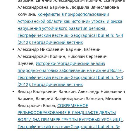
Бармин, Евгений Александрович Колчин, Екатерина
Александровна Бармина, Людмила Вячеславовна
Колчина,
Конфликты в природопользовании
Астраханской области как источник угрозы и риска
нарушения устойчивого развития региона
,
Географический вестник=Geographical bulletin: № 4
(2012): Географический вестник
Александр Николаевич Бармин, Евгений
Александрович Колчин, Николай Сергеевич
Шуваев,
Историко-географический анализ
природно-очаговых заболеваний на нижней Волге
,
Географический вестник=Geographical bulletin: № 3
(2012): Географический вестник
Виктор Валерьевич Занозин, Александр Николаевич
Бармин, Валерий Владимирович Занозин, Михаил
Викторович Валов,
СОВРЕМЕННОЕ
РЕЛЬЕФООБРАЗОВАНИЕ В ЛАНДШАФТЕ ДЕЛЬТЫ
ВОЛГИ (НА ПРИМЕРЕ ГРУППЫ БУГРОВЫХ УРОЧИЩ)
,
Географический вестник=Geographical bulletin: №