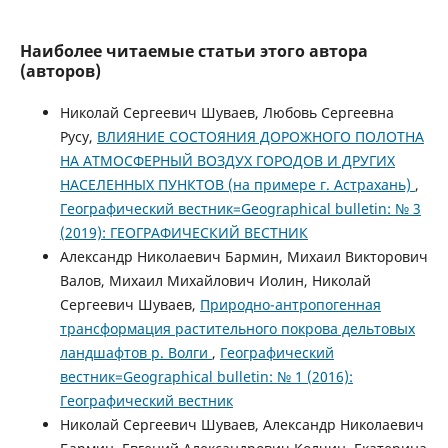
Наиболее читаемые статьи этого автора
(авторов)
Николай Сергеевич Шуваев, Любовь Сергеевна
Русу,
ВЛИЯНИЕ СОСТОЯНИЯ ДОРОЖНОГО ПОЛОТНА
НА АТМОСФЕРНЫЙ ВОЗДУХ ГОРОДОВ И ДРУГИХ
НАСЕЛЕННЫХ ПУНКТОВ (на примере г. Астрахань)
,
Географический вестник=Geographical bulletin: № 3
(2019): ГЕОГРАФИЧЕСКИЙ ВЕСТНИК
Александр Николаевич Бармин, Михаил Викторович
Валов, Михаил Михайлович Иолин, Николай
Сергеевич Шуваев,
Природно-антропогенная
трансформация растительного покрова дельтовых
ландшафтов р. Волги
,
Географический
вестник=Geographical bulletin: № 1 (2016):
Географический вестник
Николай Сергеевич Шуваев, Александр Николаевич