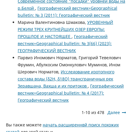
Современное состояние "посадки" уровней воды на
р.Белой
,
Географический вестник=Geographical
bulletin: № 3 (2011): Географический вестник
Марина Валентиновна Шмакова,
УРОВЕННЫЙ
РЕЖИМ ТРЕХ КРУПНЕЙШИХ ОЗЕР ЕВРОПЫ:
ПРОШЛОЕ И НАСТОЯЩЕЕ
,
Географический
вестник=Geographical bulletin: № 3(66) (2023):
ГЕОГРАФИЧЕСКИЙ ВЕСТНИК
Парвиз Иномович Норматов, Григорий Тевелович
Фрумин, Абулкосим Омонкулович Муминов, Ином
Шерович Норматов,
Исследование изотопного
состава воды (δ2Н, δ18О) трансграничных рек
Зеравшана, Вахша и их притоков
,
Географический
вестник=Geographical bulletin: № 4 (2017):
Географический вестник
1-10 из 478
Далее
Вы также можете
начать расширеннвй поиск похожих
статей
для этой статьи.