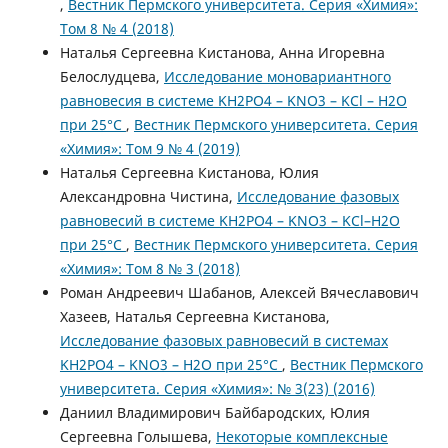
,
Вестник Пермского университета. Серия «Химия»:
Том 8 № 4 (2018)
Наталья Сергеевна Кистанова, Анна Игоревна
Белослудцева,
Исследование моновариантного
равновесия в системе KH2PO4 – KNO3 – KCl – H2O
при 25°C
,
Вестник Пермского университета. Серия
«Химия»: Том 9 № 4 (2019)
Наталья Сергеевна Кистанова, Юлия
Александровна Чистина,
Исследование фазовых
равновесий в системе KH2PO4 – KNO3 – KCl–H2O
при 25°C
,
Вестник Пермского университета. Серия
«Химия»: Том 8 № 3 (2018)
Роман Андреевич Шабанов, Алексей Вячеславович
Хазеев, Наталья Сергеевна Кистанова,
Исследование фазовых равновесий в системах
KH2PO4 – KNO3 – H2O при 25°C
,
Вестник Пермского
университета. Серия «Химия»: № 3(23) (2016)
Даниил Владимирович Байбародских, Юлия
Сергеевна Голышева,
Некоторые комплексные