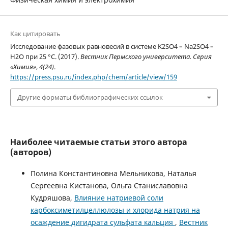
Как цитировать
Исследование фазовых равновесий в системе K2SO4 – Na2SO4 –
H2O при 25 °С. (2017).
Вестник Пермского университета. Серия
«Химия»
,
4(24)
.
https://press.psu.ru/index.php/chem/article/view/159
Другие форматы библиографических ссылок
Наиболее читаемые статьи этого автора
(авторов)
Полина Константиновна Мельникова, Наталья
Сергеевна Кистанова, Ольга Станиславовна
Кудряшова,
Влияние натриевой соли
карбоксиметилцеллюлозы и хлорида натрия на
осаждение дигидрата сульфата кальция
,
Вестник