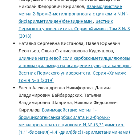
Николай Федорович Кириллов,
Взаимодействие
метил 2-бром-2-метилпропаноата с цинком и N,N'-
бис(арилметилиден)бензидинами
,
Вестник
Пермского университета. Серия «Химия»: Том 8 № 3
(2018)
Наталья Сергеевна Кистанова, Павел Юрьевич
Леонтьев, Ольга Станиславовна Кудряшова,
Влияние натриевой соли карбоксиметилцеллюлозы
и полиакриламида на осаждение сульфата кальция
,
Вестник Пермского университета. Серия «Химия»:
Том 9 № 3 (2019)
Елена Александровна Никифорова, Даниил
Владимирович Байбародских, Татьяна
Владимировна Шаврина, Николай Федорович
Кириллов,
Взаимодействие метил 1-
бромциклогексанкарбоксилата и 2-бром-2-
метилпропаноата с цинком и N,N'-(3,3'-диметил-
[1,1'-бифенил]-4,4'-диил)бис(1-арилметаниминами)