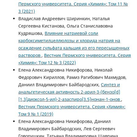
Пермского университета. Серия «Химия»: Том 11 №
3 (2021)
Владислав Андреевич Ширинкин, Наталья
Сергеевна Кистанова, Ольга Станиславовна
Кудряшова,
Влияние натриевой соли
карбоксиметилцеллюлозы и хлорида натрия на
осаждение сульфата кальция из его пересыщенных
растворов
,
Вестник Пермского университета. Серия
«Химия»: Том 12 № 3 (2022)
Елена Александровна Никифорова, Николай
Федорович Кириллов, Рамиз Рагибович Махмудов,
Даниил Владимирович Байбародских,
Синтез и
анальгетическая активность 2-арил-3-(бензо[d]
[1,3]диоксол-5-ил)-2-азаспиро[3.5]нонан-1-онов
,
Вестник Пермского университета. Серия «Химия»:
Том 9 № 1 (2019)
Елена Александровна Никифорова, Даниил
Владимирович Байбародских, Лев Сергеевич
Говорушкин, Татьяна Владимировна Шаврина,