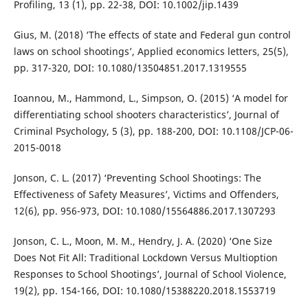
Profiling, 13 (1), pp. 22-38, DOI: 10.1002/jip.1439
Gius, M. (2018) ‘The effects of state and Federal gun control
laws on school shootings’, Applied economics letters, 25(5),
pp. 317-320, DOI: 10.1080/13504851.2017.1319555
Ioannou, M., Hammond, L., Simpson, O. (2015) ‘A model for
differentiating school shooters characteristics’, Journal of
Criminal Psychology, 5 (3), pp. 188-200, DOI: 10.1108/JCP-06-
2015-0018
Jonson, C. L. (2017) ‘Preventing School Shootings: The
Effectiveness of Safety Measures’, Victims and Offenders,
12(6), pp. 956-973, DOI: 10.1080/15564886.2017.1307293
Jonson, C. L., Moon, M. M., Hendry, J. A. (2020) ‘One Size
Does Not Fit All: Traditional Lockdown Versus Multioption
Responses to School Shootings’, Journal of School Violence,
19(2), pp. 154-166, DOI: 10.1080/15388220.2018.1553719