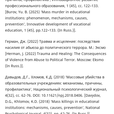
профессионального образования, 1 (45), сс. 122–133.
[Burov, Yu. B. (2025) ‘Mass murder in educational
institutions: phenomenon, mechanisms, causes,
prevention’, Innovative development of vocational
education, 1 (45), pp.122–133. (In Russ.)].
Герман, Дж. (2022) Травма и исцеление: последствия
насилия от абьюза до политического террора. М.: Эксмо
[Herman, J. (2022) Trauma and Healing: The Consequences
of Violence from Abuse to Political Terror. Moscow: Eksmo
(In Russ.)].
Давыдов, Д.Г., Хломов, К.Д. (2018) ‘Массовые убийства в
образовательных учреждениях: механизмы, причины,
профилактика’, Национальный психологический журнал,
4(32), сс. 62-76. DOI: 10.11621/npj.2018.0406. [Davydov,
D.G., Khlomov, K.D. (2018) ‘Mass killings in educational
institutions: mechanisms, causes, prevention’, National
Psychological Journal, 4(32), pp. 62-76. (In Russ.)].