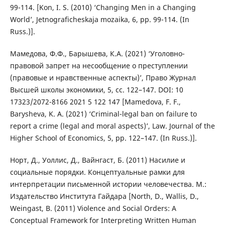
99-114. [Kon, I. S. (2010) ‘Changing Men in a Changing
World’, Jetnograficheskaja mozaika, 6, pp. 99-114. (In
Russ.)].
Мамедова, Ф.Ф., Барышева, К.А. (2021) ‘Уголовно-
правовой запрет на несообщение о преступлении
(правовые и нравственные аспекты)’, Право Журнал
Высшей школы экономики, 5, cc. 122–147. DOI: 10
17323/2072-8166 2021 5 122 147 [Mamedova, F. F.,
Barysheva, K. A. (2021) ‘Criminal-legal ban on failure to
report a crime (legal and moral aspects)’, Law. Journal of the
Higher School of Economics, 5, pp. 122–147. (In Russ.)].
Норт, Д., Уоллис, Д., Вайнгаст, Б. (2011) Насилие и
социальные порядки. Концептуальные рамки для
интерпретации письменной истории человечества. М.:
Издательство Института Гайдара [North, D., Wallis, D.,
Weingast, B. (2011) Violence and Social Orders: A
Conceptual Framework for Interpreting Written Human