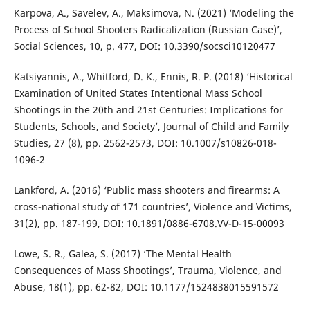
Karpova, A., Savelev, A., Maksimova, N. (2021) ‘Modeling the
Process of School Shooters Radicalization (Russian Case)’,
Social Sciences, 10, p. 477, DOI: 10.3390/socsci10120477
Katsiyannis, A., Whitford, D. K., Ennis, R. P. (2018) ‘Historical
Examination of United States Intentional Mass School
Shootings in the 20th and 21st Centuries: Implications for
Students, Schools, and Society’, Journal of Child and Family
Studies, 27 (8), pp. 2562-2573, DOI: 10.1007/s10826-018-
1096-2
Lankford, A. (2016) ‘Public mass shooters and firearms: A
cross-national study of 171 countries’, Violence and Victims,
31(2), pp. 187-199, DOI: 10.1891/0886-6708.VV-D-15-00093
Lowe, S. R., Galea, S. (2017) ‘The Mental Health
Consequences of Mass Shootings’, Trauma, Violence, and
Abuse, 18(1), pp. 62-82, DOI: 10.1177/1524838015591572