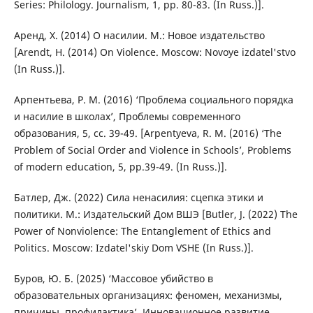
Series: Philology. Journalism, 1, pp. 80-83. (In Russ.)].
Аренд, Х. (2014) О насилии. М.: Новое издательство
[Arendt, H. (2014) On Violence. Moscow: Novoye izdatel'stvo
(In Russ.)].
Арпентьева, Р. М. (2016) ‘Проблема социального порядка
и насилие в школах’, Проблемы современного
образования, 5, сс. 39-49. [Arpentyeva, R. M. (2016) ‘The
Problem of Social Order and Violence in Schools’, Problems
of modern education, 5, pp.39-49. (In Russ.)].
Батлер, Дж. (2022) Сила ненасилия: сцепка этики и
политики. М.: Издательский Дом ВШЭ [Butler, J. (2022) The
Power of Nonviolence: The Entanglement of Ethics and
Politics. Moscow: Izdatel'skiy Dom VSHE (In Russ.)].
Буров, Ю. Б. (2025) ‘Массовое убийство в
образовательных организациях: феномен, механизмы,
причины, профилактика’, Инновационное развитие