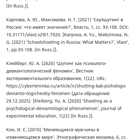
(In Russ.)].
Карпова, А. Ю., Максимова. Н. Г. (2021) ‘Скулшутинг в
России: что имеет значение?’, Власть, 1, сс. 93-108. DOI:
10.31171/vlast.v29i1.7920. [Karpova, A. Yu., Maksimova. N.
G. (2021) ‘Schoolshooting in Russia: What Matters?’, Vlast’,
1, pp.93-108. (In Russ.)].
Клейберг, Ю. А. (2020) ‘Шутинг как психолого-
девиантологический феномен’, Вестник
экспериментального образования, 1(22). URL:
https://cyberleninka.ru/article/n/shutting-kak-psihologo-
devianto¬logicheskiy-fenomen (дата обращения:
29.12.2025). [Kleiberg, Yu. A. (2020) ‘Shooting as a
psychological-deviantological phenomenon’, Journal of
experimental education, 1(22) (In Russ.)].
Кон, И. С. (2010) ‘Меняющиеся мужчины в
изменяющемся мире’, Этнографическая мозаика, 6, cc.