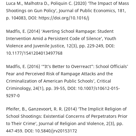
Luca M., Malhotra D., Poliquin C. (2020) ‘The Impact of Mass
Shootings on Gun Policy’, Journal of Public Economics, 181,
p. 104083, DOI: https://doi.org/10.1016/j
Madfis, E. (2014) ‘Averting School Rampage: Student
Intervention Amid a Persistent Code of Silence’, Youth
Violence and Juvenile Justice, 12(3), pp. 229-249, DOI:
10.1177/1541204013497768
Madfis, E. (2016) ‘“It’s Better to Overreact”: School Officials’
Fear and Perceived Risk of Rampage Attacks and the
Criminalization of American Public Schools’, Critical
Criminology, 24(1), pp. 39-55, DOI: 10.1007/s10612-015-
9297-0
Pfeifer, B., Ganzevoort, R. R. (2014) ‘The Implicit Religion of
School Shootings: Existential Concerns of Perpetrators Prior
to Their Crime’, Journal of Religion and Violence, 2(3), pp.
447-459. DOI: 10.5840/jrv20153172