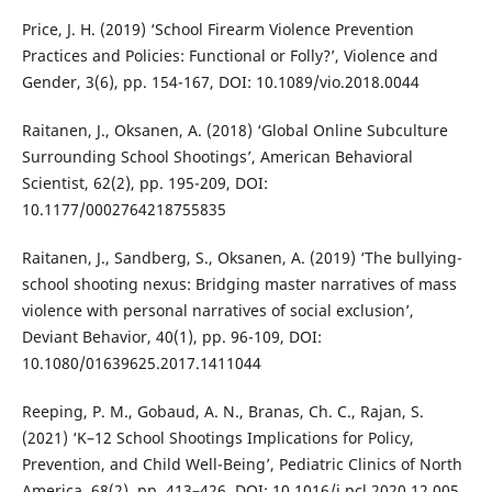
Price, J. H. (2019) ‘School Firearm Violence Prevention
Practices and Policies: Functional or Folly?’, Violence and
Gender, 3(6), pp. 154-167, DOI: 10.1089/vio.2018.0044
Raitanen, J., Oksanen, A. (2018) ‘Global Online Subculture
Surrounding School Shootings’, American Behavioral
Scientist, 62(2), pp. 195-209, DOI:
10.1177/0002764218755835
Raitanen, J., Sandberg, S., Oksanen, A. (2019) ‘The bullying-
school shooting nexus: Bridging master narratives of mass
violence with personal narratives of social exclusion’,
Deviant Behavior, 40(1), pp. 96-109, DOI:
10.1080/01639625.2017.1411044
Reeping, P. M., Gobaud, A. N., Branas, Ch. C., Rajan, S.
(2021) ‘K–12 School Shootings Implications for Policy,
Prevention, and Child Well-Being’, Pediatric Clinics of North
America, 68(2), pp. 413–426. DOI: 10.1016/j.pcl.2020.12.005