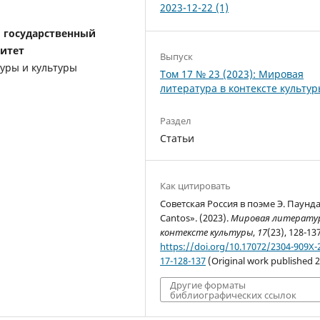
2023-12-22 (1)
 государственный
итет
Выпуск
туры и культуры
Том 17 № 23 (2023): Мировая
литература в контексте культу
Раздел
Статьи
Как цитировать
Советская Россия в поэме Э. Паунд
Cantos». (2023).
Мировая литератур
контексте культуры
,
17
(23), 128-137
https://doi.org/10.17072/2304-909Х-
17-128-137
(Original work published 
Другие форматы
библиографических ссылок