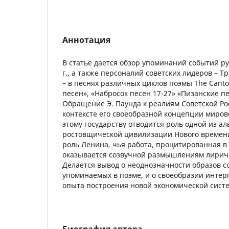
Аннотация
В статье дается обзор упоминаний событий р
г., а также персоналий советских лидеров – Т
– в песнях различных циклов поэмы The Canto
песен», «Набросок песен 17-27» «Пизанские пе
Обращение Э. Паунда к реалиям Советской Ро
контексте его своеобразной концепции миров
этому государству отводится роль одной из а
ростовщической цивилизации Нового времени
роль Ленина, чья работа, процитированная в C
оказывается созвучной размышлениям лириче
Делается вывод о неоднозначности образов с
упоминаемых в поэме, и о своеобразии интер
опыта построения новой экономической сист