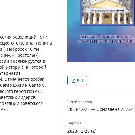
усских революций 1917
роцкого, Сталина, Ленина
s («Набросок 16-ти
сни», «Престолы»).
ссии анализируется в
ой истории, в которой
льтернатив
. Отмечается особая
Pdf
anto LXXIV и Canto C,
ского героя поэмы.
оветских лидеров,
Опубликован
претации советского
2023-12-22 — Обновлена 2023-1
емы.
Версии
2023-12-29 (2)