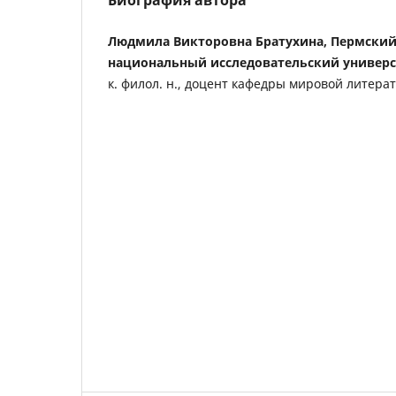
Биография автора
Людмила Викторовна Братухина, Пермский
национальный исследовательский универс
к. филол. н., доцент кафедры мировой литера