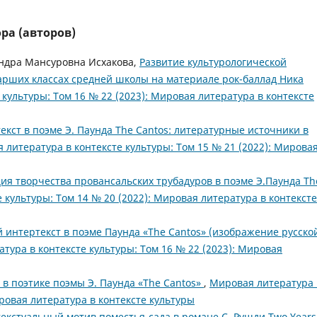
ра (авторов)
ндра Мансуровна Исхакова,
Развитие культурологической
арших классах средней школы на материале рок-баллад Ника
культуры: Том 16 № 22 (2023): Мировая литература в контексте
екст в поэме Э. Паунда The Cantos: литературные источники в
 литература в контексте культуры: Том 15 № 21 (2022): Мирова
ия творчества провансальских трубадуров в поэме Э.Паунда Th
 культуры: Том 14 № 20 (2022): Мировая литература в контексте
й интертекст в поэме Паунда «The Cantos» (изображение русско
тура в контексте культуры: Том 16 № 22 (2023): Мировая
 в поэтике поэмы Э. Паунда «The Cantos»
,
Мировая литература 
ировая литература в контексте культуры
екстуальный мотив поместья-сада в романе С. Рушди Two Years