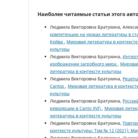
Наиболее читаемые статьи этого авто
Людмила Викторовна Братухина, Алекса
компетенции на уроках литературы в ст
Кейва
,
Мировая литература в контексте 
культуры
Людмила Викторовна Братухина,
Интерт
изображении загробного мира
,
Мировая
литература в контексте культуры
Людмила Викторовна Братухина,
Рецепц
Cantos
,
Мировая литература в контексте
культуры
Людмила Викторовна Братухина,
Русски
революции в Canto XVI)
,
Мировая литера
литература в контексте культуры
Людмила Викторовна Братухина,
Повтор
контексте культуры: Том № 12 (2021): М
Людмила Викторовна Братухина,
Интерт