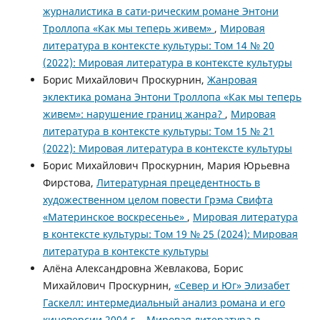
журналистика в сати-рическим романе Энтони
Троллопа «Как мы теперь живем»
,
Мировая
литература в контексте культуры: Том 14 № 20
(2022): Мировая литература в контексте культуры
Борис Михайлович Проскурнин,
Жанровая
эклектика романа Энтони Троллопа «Как мы теперь
живем»: нарушение границ жанра?
,
Мировая
литература в контексте культуры: Том 15 № 21
(2022): Мировая литература в контексте культуры
Борис Михайлович Проскурнин, Мария Юрьевна
Фирстова,
Литературная прецедентность в
художественном целом повести Грэма Свифта
«Материнское воскресенье»
,
Мировая литература
в контексте культуры: Том 19 № 25 (2024): Мировая
литература в контексте культуры
Алёна Александровна Жевлакова, Борис
Михайлович Проскурнин,
«Север и Юг» Элизабет
Гаскелл: интермедиальный анализ романа и его
киноверсии 2004 г.
,
Мировая литература в