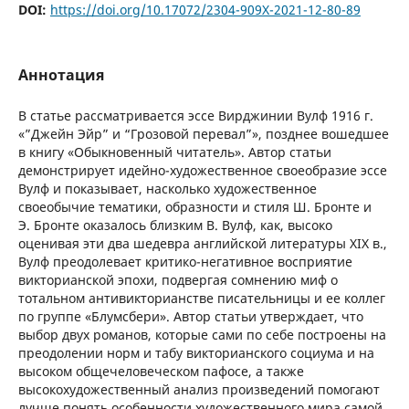
DOI:
https://doi.org/10.17072/2304-909Х-2021-12-80-89
Аннотация
В статье рассматривается эссе Вирджинии Вулф 1916 г.
«”Джейн Эйр” и “Грозовой перевал”», позднее вошедшее
в книгу «Обыкновенный читатель». Автор статьи
демонстрирует идейно-художественное своеобразие эссе
Вулф и показывает, насколько художественное
своеобычие тематики, образности и стиля Ш. Бронте и
Э. Бронте оказалось близким В. Вулф, как, высоко
оценивая эти два шедевра английской литературы XIX в.,
Вулф преодолевает критико-негативное восприятие
викторианской эпохи, подвергая сомнению миф о
тотальном антивикторианстве писательницы и ее коллег
по группе «Блумсбери». Автор статьи утверждает, что
выбор двух романов, которые сами по себе построены на
преодолении норм и табу викторианского социума и на
высоком общечеловеческом пафосе, а также
высокохудожественный анализ произведений помогают
лучше понять особенности художественного мира самой