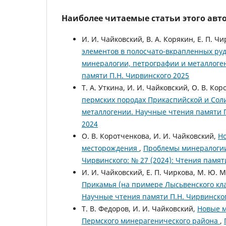
Наиболее читаемые статьи этого авто
И. И. Чайковский, В. А. Корякин, Е. П. Ч
элементов в полосчато-вкрапленных руд
минералогии, петрографии и металлоген
памяти П.Н. Чирвинского 2025
Т. А. Уткина, И. И. Чайковский, О. В. Кор
пермских породах Прикаспийской и Сол
металлогении. Научные чтения памяти П
2024
О. В. Коротченкова, И. И. Чайковский,
Но
месторождения
,
Проблемы минералогии
Чирвинского: № 27 (2024): Чтения памят
И. И. Чайковский, Е. П. Чиркова, М. Ю. 
Прикамья (на примере Лысьвенского кл
Научные чтения памяти П.Н. Чирвинского
Т. В. Федоров, И. И. Чайковский,
Новые 
Пермского минерагенического района
,