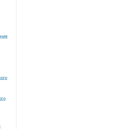
ения
кого
ого
е