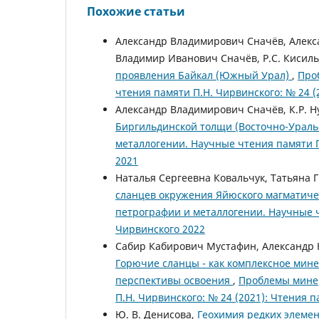
Похожие статьи
Александр Владимирович Сначёв, Алекс
Владимир Иванович Сначёв, Р.С. Кисил
проявления Байкал (Южный Урал)
,
Про
чтения памяти П.Н. Чирвинского: № 24 (
Александр Владимирович Сначёв, К.Р. Ну
Биргильдинской толщи (Восточно-Ураль
металлогении. Научные чтения памяти П
2021
Наталья Сергеевна Ковальчук, Татьяна
сланцев окружения Яйюского магматиче
петрографии и металлогении. Научные ч
Чирвинского 2022
Сабир Кабирович Мустафин, Александр 
Горючие сланцы - как комплексное мин
перспективы освоения
,
Проблемы минер
П.Н. Чирвинского: № 24 (2021): Чтения 
Ю. В. Денисова,
Геохимия редких элемен