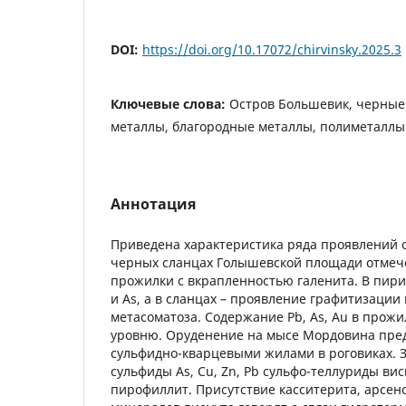
DOI:
https://doi.org/10.17072/chirvinsky.2025.3
Ключевые слова:
Остров Большевик, черные
металлы, благородные металлы, полиметаллы
Аннотация
Приведена характеристика ряда проявлений 
черных сланцах Голышевской площади отмеч
прожилки с вкрапленностью галенита. В пир
и As, а в сланцах – проявление графитизации
метасоматоза. Содержание Pb, As, Au в прожи
уровню. Оруденение на мысе Мордовина пред
сульфидно-кварцевыми жилами в роговиках. 
сульфиды As, Cu, Zn, Pb сульфо-теллуриды вис
пирофиллит. Присутствие касситерита, арсен