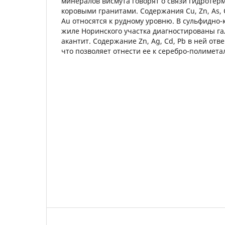
минералов висмута говорят о связи гидротер
коровыми гранитами. Содержания Cu, Zn, As, Cd,
Au относятся к рудному уровню. В сульфидно
жиле Норинского участка диагностированы га
акантит. Содержание Zn, Ag, Cd, Pb в ней отв
что позволяет отнести ее к серебро-полимет