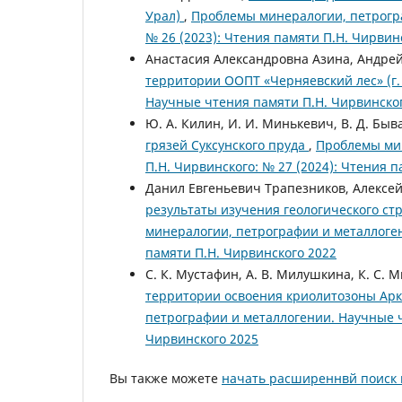
Урал)
,
Проблемы минералогии, петрогра
№ 26 (2023): Чтения памяти П.Н. Чирвин
Анастасия Александровна Азина, Андре
территории ООПТ «Черняевский лес» (г
Научные чтения памяти П.Н. Чирвинского
Ю. А. Килин, И. И. Минькевич, В. Д. Бы
грязей Суксунского пруда
,
Проблемы мин
П.Н. Чирвинского: № 27 (2024): Чтения 
Данил Евгеньевич Трапезников, Алексей
результаты изучения геологического ст
минералогии, петрографии и металлоген
памяти П.Н. Чирвинского 2022
С. К. Мустафин, А. В. Милушкина, К. С.
территории освоения криолитозоны Арк
петрографии и металлогении. Научные ч
Чирвинского 2025
Вы также можете
начать расширеннвй поиск 