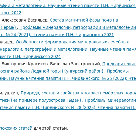
фии и металлогении. Научные чтения памяти П.Н. Чирвинског
ского 2022
й Алексеевич Васильев,
Состав магнитной фазы почв на
. Пермь)
,
Проблемы минералогии, петрографии и металлогении
: № 24 (2021): Чтения памяти П.Н. Чирвинского 2021
вальцев,
Особенности формирования минеральных лечебных
ералогии, петрографии и металлогении. Научные чтения пам
памяти П.Н. Чирвинского 2024
 Викторович Красиков, Вячеслав Заостровский,
Предварительн
роения района Ледяной горы (Кунгурский район)
,
Проблемы
ии. Научные чтения памяти П.Н. Чирвинского: № 25 (2022): Чт
 Милушкин,
Природа, состав и свойства многолетнемёрзлых поро
тики (на примере полуострова Гыдан)
,
Проблемы минералогии
тения памяти П.Н. Чирвинского: № 28 (2025): Чтения памяти П.
похожих статей
для этой статьи.