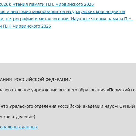
2026): Чтения памяти П.Н. Чирвинского 2026
ия и анатомия микробиолитов из уржумских красноцветов
, петрографии и металлогении. Научные чтения памяти П.Н.
и П.Н. Чирвинского 2026
ВАНИЯ РОССИЙСКОЙ ФЕДЕРАЦИИ
бразовательное учреждение высшего образования «Пермский г
нтр Уральского отделения Российской академии наук «ГОРНЫ
ское отделение)
сональных данных