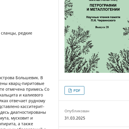
 сланцы, редкие
острова Большевик. В
ены кварц-пиритовые
ите отмечена примесь Co
PDF
 кальцита и калиевого
лках отвечает рудному
ставлено касситерит-
Опубликован
Здесь диагностированы
мута, мусковит и
31.03.2025
опирита, а также