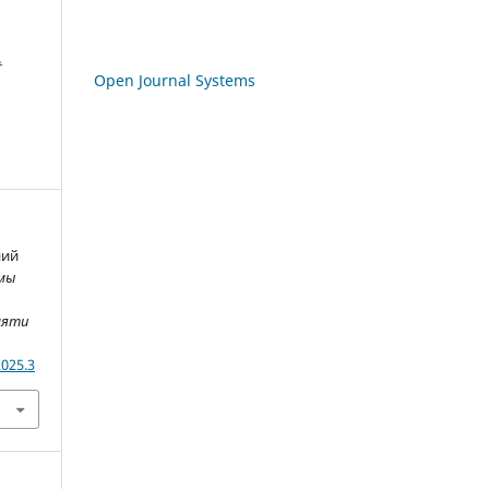
.
Open Journal Systems
ний
мы
мяти
2025.3