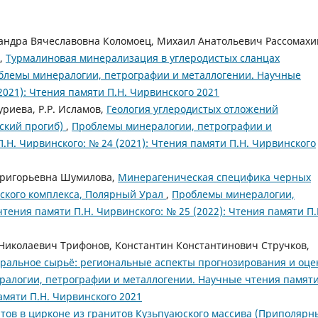
андра Вячеславовна Коломоец, Михаил Анатольевич Рассомахи
ь,
Турмалиновая минерализация в углеродистых сланцах
блемы минералогии, петрографии и металлогении. Научные
2021): Чтения памяти П.Н. Чирвинского 2021
риева, Р.Р. Исламов,
Геология углеродистых отложений
ский прогиб)
,
Проблемы минералогии, петрографии и
.Н. Чирвинского: № 24 (2021): Чтения памяти П.Н. Чирвинского
 Григорьевна Шумилова,
Минерагеническая специфика черных
ского комплекса, Полярный Урал
,
Проблемы минералогии,
тения памяти П.Н. Чирвинского: № 25 (2022): Чтения памяти П.
Николаевич Трифонов, Константин Константинович Стручков,
еральное сырьё: региональные аспекты прогнозирования и оце
алогии, петрографии и металлогении. Научные чтения памят
памяти П.Н. Чирвинского 2021
тов в цирконе из гранитов Кузьпуаюского массива (Приполярн