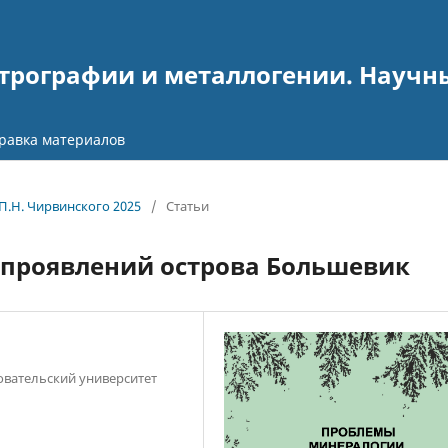
рографии и металлогении. Научны
равка материалов
 П.Н. Чирвинского 2025
/
Статьи
опроявлений острова Большевик
вательский университет