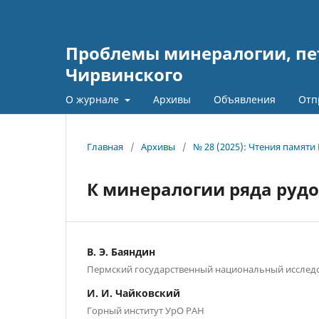
Проблемы минералогии, пет
Чирвинского
О журнале
Архивы
Объявления
Отп
Главная
/
Архивы
/
№ 28 (2025): Чтения памяти
К минералогии ряда руд
В. Э. Баяндин
Пермский государственный национальный исследо
И. И. Чайковский
Горный институт УрО РАН