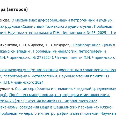
ра (авторов)
иркова,
О механизмах дифференциации петрогенных и рудных
ах рудника «Скалистый» Талнахского рудного узла
,
Проблемы
ии. Научные чтения памяти П.Н. Чирвинского: № 28 (2025): Чт
отченкова, Е. П. Чиркова, Т. В. Федоров,
О природе анальцима в
икамской впадин
,
Проблемы минералогии, петрографии и
.Н. Чирвинского: № 27 (2024): Чтения памяти П.Н. Чирвинского
вая находка углефицированной древесины в солях Верхнекамс
, петрографии и металлогении. Научные чтения памяти П.Н.
и П.Н. Чирвинского 2024
Мулыгин,
Состав серебряных и стеклянных изделий средневеков
ада)
,
Проблемы минералогии, петрографии и металлогении.
: № 26 (2023): Чтения памяти П.Н. Чирвинского 2022
механизмы осаждения меди в шешминских песчаниках Южно-
Проблемы минералогии, петрографии и металлогении. Научны