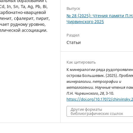
мальных образований с
 In, Sn, Ta, Ag, Pb, Bi,
Выпуск
-карбонатно-кварцевой
№ 28 (2025): Чтения памяти П.Н
ленит, сфалерит, пирит,
Чирвинского 2025
ечает рудному уровню,
аллической ассоциации.
Раздел
Статьи
Как цитировать
К минералогии ряда рудопроявле
острова Большевик. (2025).
Пробле
минералогии, петрографии и
металлогении. Научные чтения па
П.Н. Чирвинского
,
28
, 3-10.
https://doi.org/10.17072/chirvinsky.
Другие форматы
библиографических ссылок