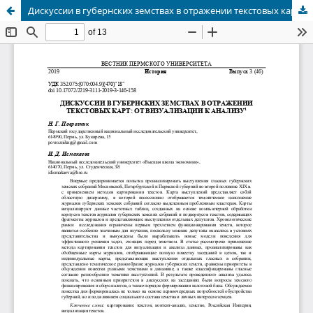
Дискуссии в губернских земствах в отражении текстовых карт: от визуализации к анализу