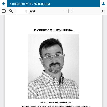
К юбилею М. Н. Лукьянова