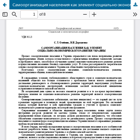
Самоорганизация населения как элемент социально-экономического развития Украины