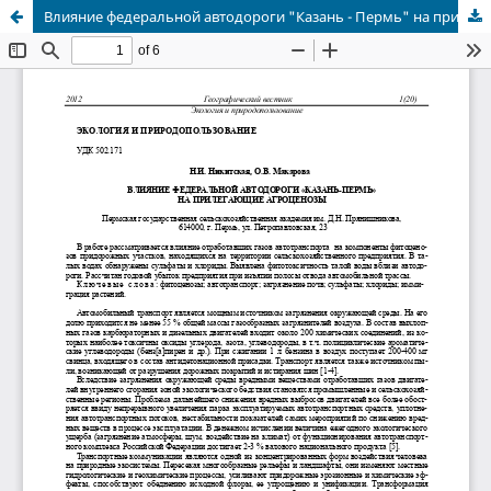
Влияние федеральной автодороги "Казань - Пермь" на прилегающие агроценозы