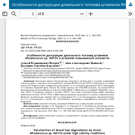
Особенности деструкции дизельного топлива штаммом Rhodococcus sp. NDT23 в условиях повышенной солености