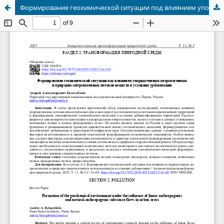
Формирование геохимической ситуации под влиянием упорядоченных антропогенных и природно-антропогенных потоков веществ в условиях урбанизации