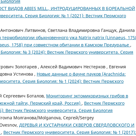
 Биология
СТ ВИДОВ ABIES MILL., ИНТРОДУЦИРОВАННЫХ В БОРЕАЛЬНОЙ
верситета. Серия Биология: № 1 (2021): Вестник Пермского
 Антонович Литвинов, Светлана Владимировна Ганщук, Данила
термобиологии обыкновенного ужа Natrix natrix (Linnaeus, 175
naeus, 1758) при совместном обитании в Камском Предуралье
,
Биология: № 3 (2024): Вестник Пермского университета. Серия
ович Золотарев , Алексей Вадимович Нестерков , Евгения
довна Устинова ,
Новые данные о фауне пауков (Arachnida:
ерситета. Серия Биология: № 1 (2024): Вестник Пермского
й Сергеевич Боталов,
Мониторинг эктомикоризных грибов в
 южной тайги, Пермский край, Россия)
,
Вестник Пермского
5): Вестник Пермского университета. Серия Биология
drovna Молганова/Molganova, Сергей/Sergey
/Ovesnov,
ДЕРЕВЬЯ И КУСТАРНИКИ СКВЕРОВ СВЕРДЛОВСКОГО И
И
,
Вестник Пермского университета. Серия Биология: № 1 (2017):