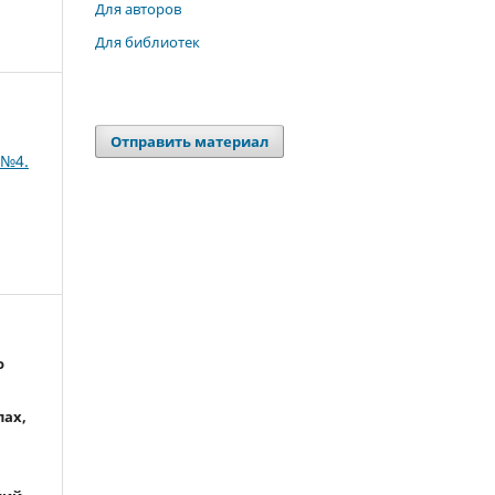
Для авторов
Для библиотек
Отправить материал
 №4.
о
лах,