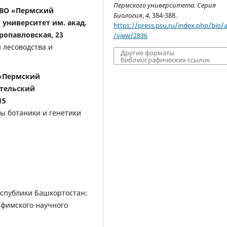
Пермского университета. Серия
 ВО «Пермский
Биология
,
4
, 384-388.
университет им. акад.
https://press.psu.ru/index.php/bio/ar
ропавловская, 23
/view/2836
 лесоводства и
Другие форматы
библиографических ссылок
 «Пермский
ательский
15
ры ботаники и генетики
еспублики Башкортостан:
Уфимского научного