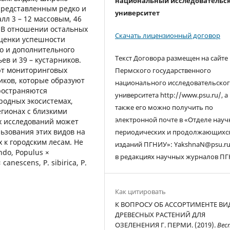
национальный исследовательс
представленным редко и
университет
лл 3 – 12 массовым, 46
м. В отношении остальных
Скачать лицензионный договор
ценки успешности
го и дополнительного
Текст Договора размещен на сайте
в и 39 – кустарников.
ют мониторинговых
Пермского государственного
иков, которые образуют
национального исследовательско
ространяются
университета http://www.psu.ru/, а
родных экосистемах,
также его можно получить по
гионах с близкими
электронной почте в «Отделе нау
х исследований может
ьзования этих видов на
периодических и продолжающихс
 к городским лесам. Не
изданий ПГНИУ»: YakshnaN@psu.ru
do, Populus ×
в редакциях научных журналов ПГ
 canescens, P. sibirica, P.
Как цитировать
К ВОПРОСУ ОБ АССОРТИМЕНТЕ ВИ
ДРЕВЕСНЫХ РАСТЕНИЙ ДЛЯ
ОЗЕЛЕНЕНИЯ Г. ПЕРМИ. (2019).
Вес