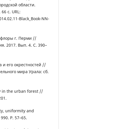
родской области.
 66 с. URL:
014.02.11-Black_Book-NN-
офлоры г. Перми //
. 2017. Вып. 4. С. 390–
 и его окрестностей //
ельного мира Урала: сб.
 in the urban forest //
201.
ty, uniformity and
1990. P. 57–65.