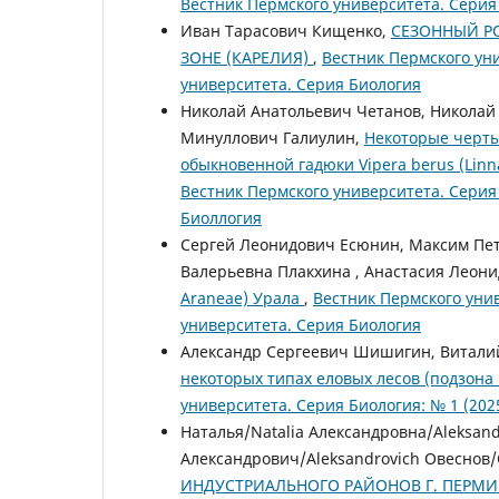
Вестник Пермского университета. Серия
Иван Тарасович Кищенко,
СЕЗОННЫЙ РО
ЗОНЕ (КАРЕЛИЯ)
,
Вестник Пермского уни
университета. Серия Биология
Николай Анатольевич Четанов, Николай
Минуллович Галиулин,
Некоторые черты 
обыкновенной гадюки Vipera berus (Lin
Вестник Пермского университета. Серия 
Биоллогия
Сергей Леонидович Есюнин, Максим Петр
Валерьевна Плакхина , Анастасия Леони
Araneae) Урала
,
Вестник Пермского унив
университета. Серия Биология
Александр Сергеевич Шишигин, Витали
некоторых типах еловых лесов (подзона
университета. Серия Биология: № 1 (202
Наталья/Natalia Александровна/Aleksan
Александрович/Aleksandrovich Овеснов
ИНДУСТРИАЛЬНОГО РАЙОНОВ Г. ПЕРМ