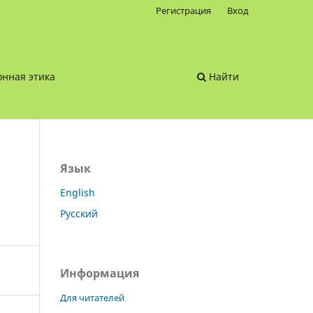
Регистрация
Вход
нная этика
Найти
Язык
English
Русский
Информация
Для читателей