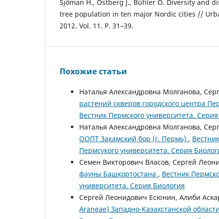
Sjöman H., Östberg J., Bühler O. Diversity and di
tree population in ten major Nordic cities // Ur
2012. Vol. 11. P. 31–39.
Похожие статьи
Наталья Александровна Молганова, Сер
растений скверов городского центра П
Вестник Пермского университета. Серия
Наталья Александровна Молганова, Сер
ООПТ Закамский бор (г. Пермь)
,
Вестник
Пермсукого университета. Серия Биолог
Семен Викторович Власов, Сергей Леон
фауны Башкортостана
,
Вестник Пермско
университета. Серия Биология
Сергей Леонидович Есюнин, Алиби Аск
Araneae) Западно-Казахстанской област