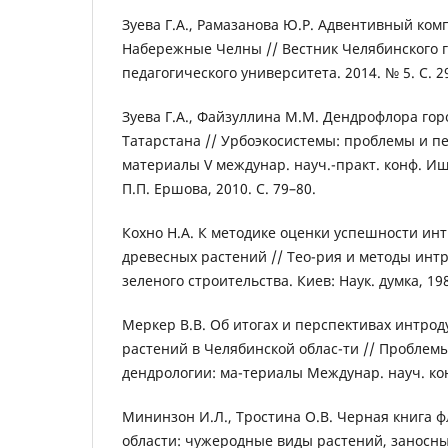
Зуева Г.А., Рамазанова Ю.Р. Адвентивный ком
Набережные Челны // Вестник Челябинского 
педагогического университета. 2014. № 5. С. 2
Зуева Г.А., Файзуллина М.М. Дендрофлора гор
Татарстана // Урбоэкосистемы: проблемы и п
материалы V междунар. науч.-практ. конф. И
П.П. Ершова, 2010. С. 79–80.
Кохно Н.А. К методике оценки успешности ин
древесных растений // Тео-рия и методы инт
зеленого строительства. Киев: Наук. думка, 198
Меркер В.В. Об итогах и перспективах интро
растений в Челябинской облас-ти // Проблем
дендрологии: ма-териалы Междунар. науч. конф
Mининзон И.Л., Тростина О.В. Черная книга 
области: чужеродные виды растений, заносны