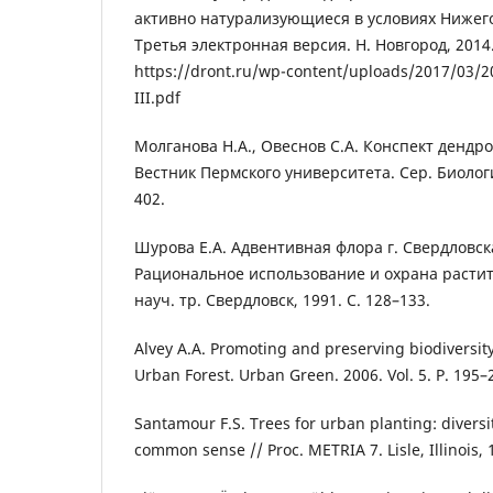
активно натурализующиеся в условиях Нижего
Третья электронная версия. Н. Новгород, 2014.
https://dront.ru/wp-content/uploads/2017/03/2
III.pdf
Молганова Н.А., Овеснов С.А. Конспект дендр
Вестник Пермского университета. Сер. Биология
402.
Шурова Е.А. Адвентивная флора г. Свердловска
Рациональное использование и охрана растит
науч. тр. Свердловск, 1991. С. 128–133.
Alvey A.A. Promoting and preserving biodiversity
Urban Forest. Urban Green. 2006. Vol. 5. P. 195–
Santamour F.S. Trees for urban planting: diversi
common sense // Proc. METRIA 7. Lisle, Illinois, 