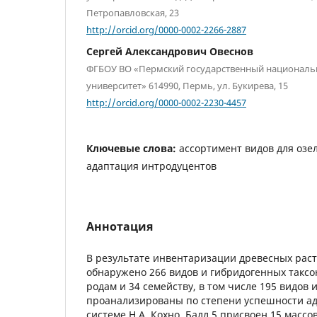
Петропавловская, 23
http://orcid.org/0000-0002-2266-2887
Сергей Александрович Овеснов
ФГБОУ ВО «Пермский государственный националь
университет» 614990, Пермь, ул. Букирева, 15
http://orcid.org/0000-0002-2230-4457
Ключевые слова:
ассортимент видов для озе
адаптация интродуцентов
Аннотация
В результате инвентаризации древесных раст
обнаружено 266 видов и гибридогенных таксо
родам и 34 семейству, в том числе 195 видов
проанализированы по степени успешности ад
системе Н.А. Кохно. Балл 5 присвоен 15 масс