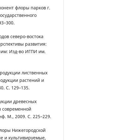
понент флоры парков г.
государственного
93–300.
одов северо-востока
ерспективы развития:
шим: Изд-во ИГПИ им.
тродукции лиственных
родукции растений и
0. С. 129–135.
дукции древесных
ы современной
. М., 2009. С. 225–229.
флоры Нижегородской
е и культивируемые,