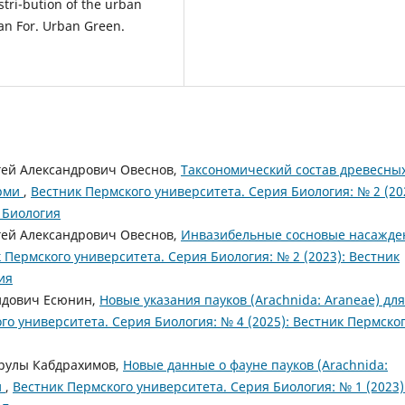
stri-bution of the urban
ban For. Urban Green.
гей Александрович Овеснов,
Таксономический состав древесны
ерми
,
Вестник Пермского университета. Серия Биология: № 2 (20
 Биология
гей Александрович Овеснов,
Инвазибельные сосновые насажде
 Пермского университета. Серия Биология: № 2 (2023): Вестник
ия
идович Есюнин,
Новые указания пауков (Arachnida: Araneae) для
го университета. Серия Биология: № 4 (2025): Вестник Пермско
арулы Кабдрахимов,
Новые данные о фауне пауков (Arachnida:
и
,
Вестник Пермского университета. Серия Биология: № 1 (2023)