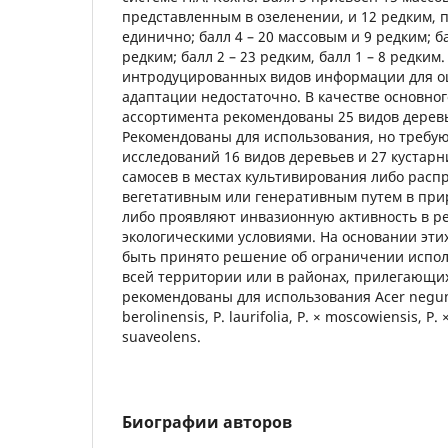
представленным в озеленении, и 12 редким, 
единично; балл 4 – 20 массовым и 9 редким; ба
редким; балл 2 – 23 редким, балл 1 – 8 редки
интродуцированных видов информации для о
адаптации недостаточно. В качестве основно
ассортимента рекомендованы 25 видов деревье
Рекомендованы для использования, но требу
исследований 16 видов деревьев и 27 кустарн
самосев в местах культивирования либо расп
вегетативным или генеративным путем в при
либо проявляют инвазионную активность в ре
экологическими условиями. На основании эти
быть принято решение об ограничении испол
всей территории или в районах, прилегающих
рекомендованы для использования Acer negun
berolinensis, P. laurifolia, P. × moscowiensis, P. ×
suaveolens.
Биографии авторов