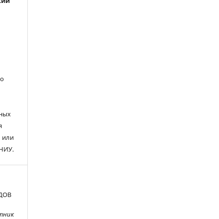
кий
го
чных
я
 или
НИУ.
ДОВ
тник