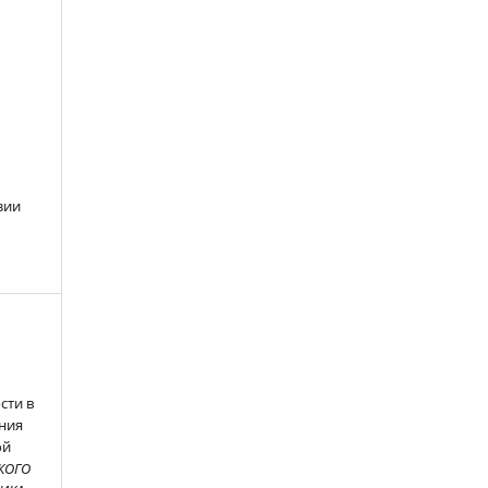
зии
сти в
ния
ой
КОГО