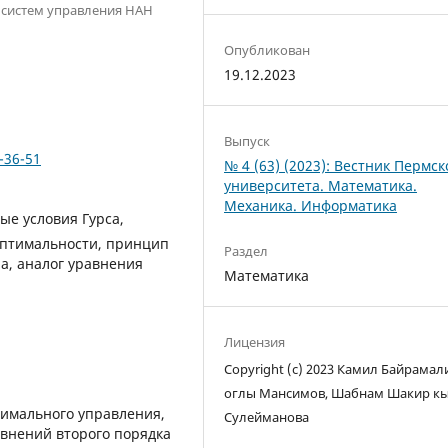
т систем управления НАН
Опубликован
19.12.2023
Выпуск
-36-51
№ 4 (63) (2023): Вестник Пермск
университета. Математика.
Механика. Информатика
ые условия Гурса,
оптимальности, принцип
Раздел
а, аналог уравнения
Математика
Лицензия
Copyright (c) 2023 Камил Байрамал
оглы Мансимов, Шабнам Шакир к
тимального управления,
Сулейманова
внений второго порядка