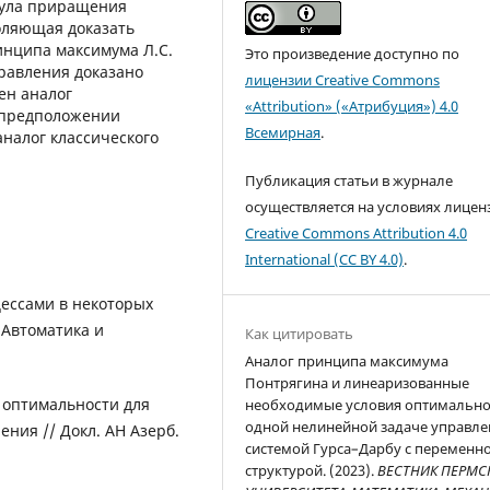
мула приращения
оляющая доказать
инципа максимума Л.С.
Это произведение доступно по
правления доказано
лицензии Creative Commons
ен аналог
«Attribution» («Атрибуция») 4.0
 предположении
Всемирная
.
аналог классического
Публикация статьи в журнале
осуществляется на условиях лицен
Creative Commons Attribution 4.0
International (CC BY 4.0)
.
цессами в некоторых
 Автоматика и
Как цитировать
Аналог принципа максимума
Понтрягина и линеаризованные
я оптимальности для
необходимые условия оптимально
одной нелинейной задаче управле
ния // Докл. АН Азерб.
системой Гурса–Дарбу с переменн
структурой. (2023).
ВЕСТНИК ПЕРМС