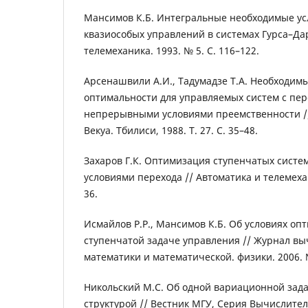
Мансимов К.Б. Интегральные необходимые ус
квазиособых управлений в системах Гурса–Дар
телемеханика. 1993. № 5. C. 116–122.
Арсенашвили А.И., Тадумадзе Т.А. Необходим
оптимальности для управляемых систем с пер
непрерывными условиями преемственности //
Векуа. Тбилиси, 1988. Т. 27. С. 35–48.
Захаров Г.К. Оптимизация ступенчатых систе
условиями перехода // Автоматика и телемехан
36.
Исмайлов Р.Р., Мансимов К.Б. Об условиях оп
ступенчатой задаче управления // Журнал в
математики и математической. физики. 2006. №
Никольский М.С. Об одной вариационной зад
структурой // Вестник МГУ, Серия Вычислите