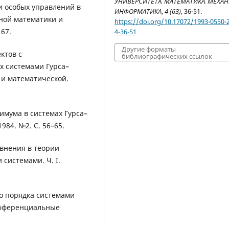
УНИВЕРСИТЕТА. МАТЕМАТИКА. МЕХАН
и особых управлений в
ИНФОРМАТИКА
,
4 (63)
, 36-51.
ной математики и
https://doi.org/10.17072/1993-0550-
167.
4-36-51
Другие форматы
ктов с
библиографических ссылок
 системами Гурса–
 и математической.
имума в системах Гурса–
984. №2. C. 56–65.
внения в теории
системами. Ч. I.
о порядка системами
ифференциальные