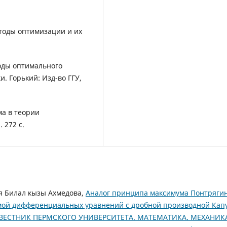
етоды оптимизации и их
оды оптимального
. Горький: Изд-во ГГУ,
ма в теории
 272 с.
я Билал кызы Ахмедова,
Аналог принципа максимума Понтрягин
мой дифференциальных уравнений с дробной производной Кап
ВЕСТНИК ПЕРМСКОГО УНИВЕРСИТЕТА. МАТЕМАТИКА. МЕХАНИК