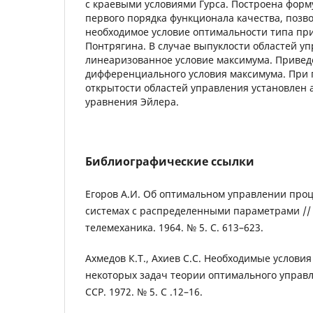
с краевыми условиями Гурса. Построена фор
первого порядка функционала качества, позв
необходимое условие оптимальности типа пр
Понтрягина. В случае выпуклости областей у
линеаризованное условие максимума. Привед
дифференциального условия максимума. При
открытости областей управления установлен 
уравнения Эйлера.
Библиографические ссылки
Егоров А.И. Об оптимальном управлении про
системах с распределенными параметрами //
телемеханика. 1964. № 5. C. 613–623.
Ахмедов К.Т., Ахиев С.С. Необходимые услови
некоторых задач теории оптимального управле
ССР. 1972. № 5. C .12–16.