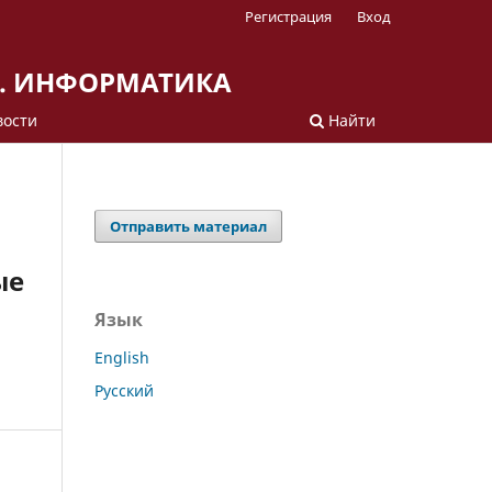
Регистрация
Вход
А. ИНФОРМАТИКА
вости
Найти
Отправить материал
ые
Язык
English
Русский