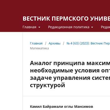
ВЕСТНИК ПЕРМСКОГО УНИВ
Главная
Редакционная политика
Реда
Главная
/
Архивы
/
№ 4 (63) (2023): Вестник П
Математика
Аналог принципа максим
необходимые условия оп
задаче управления систе
структурой
Камил Байрамали оглы Мансимов