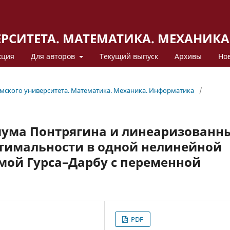
ЕРСИТЕТА. МАТЕМАТИКА. МЕХАНИК
кция
Для авторов
Текущий выпуск
Архивы
Но
ермского университета. Математика. Механика. Информатика
/
ума Понтрягина и линеаризованн
тимальности в одной нелинейной
мой Гурса–Дарбу с переменной
PDF