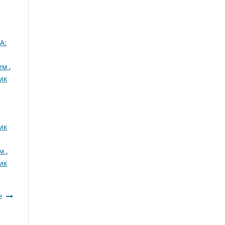
А:
ием
,
ик
ик
ем
,
ик
е