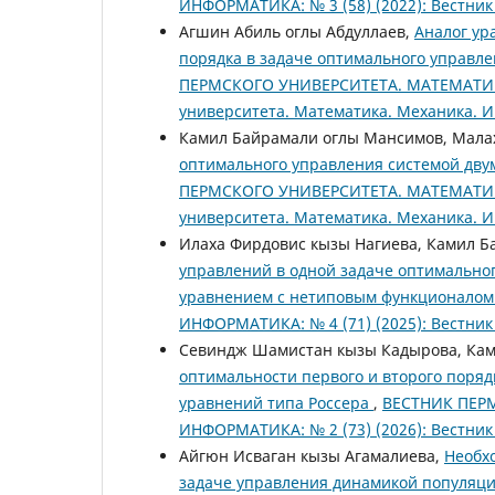
ИНФОРМАТИКА: № 3 (58) (2022): Вестни
Агшин Абиль оглы Абдуллаев,
Аналог ур
порядка в задаче оптимального управ
ПЕРМСКОГО УНИВЕРСИТЕТА. МАТЕМАТИКА.
университета. Математика. Механика. 
Камил Байрамали оглы Мансимов, Мала
оптимального управления системой дв
ПЕРМСКОГО УНИВЕРСИТЕТА. МАТЕМАТИКА.
университета. Математика. Механика. 
Илаха Фирдовис кызы Нагиева, Камил 
управлений в одной задаче оптимальн
уравнением с нетиповым функционало
ИНФОРМАТИКА: № 4 (71) (2025): Вестни
Севиндж Шамистан кызы Кадырова, Ка
оптимальности первого и второго поря
уравнений типа Россера
,
ВЕСТНИК ПЕР
ИНФОРМАТИКА: № 2 (73) (2026): Вестни
Айгюн Исваган кызы Агамалиева,
Необх
задаче управления динамикой популяц