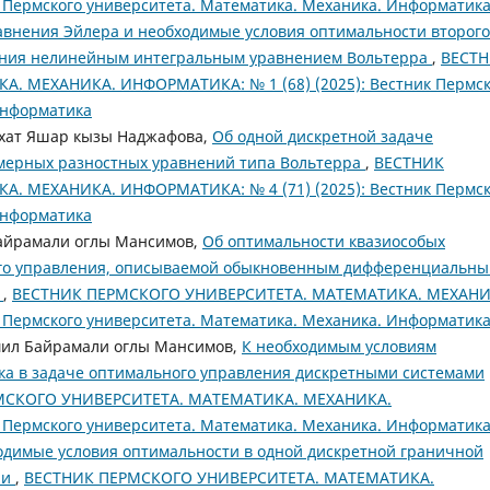
к Пермского университета. Математика. Механика. Информатик
авнения Эйлера и необходимые условия оптимальности второго
ления нелинейным интегральным уравнением Вольтерра
,
ВЕСТ
 МЕХАНИКА. ИНФОРМАТИКА: № 1 (68) (2025): Вестник Пермск
Информатика
хат Яшар кызы Наджафова,
Об одной дискретной задаче
умерных разностных уравнений типа Вольтерра
,
ВЕСТНИК
 МЕХАНИКА. ИНФОРМАТИКА: № 4 (71) (2025): Вестник Пермск
Информатика
Байрамали оглы Мансимов,
Об оптимальности квазиособых
ого управления, описываемой обыкновенным дифференциальн
м
,
ВЕСТНИК ПЕРМСКОГО УНИВЕРСИТЕТА. МАТЕМАТИКА. МЕХАНИ
к Пермского университета. Математика. Механика. Информатик
мил Байрамали оглы Мансимов,
К необходимым условиям
дка в задаче оптимального управления дискретными системами
МСКОГО УНИВЕРСИТЕТА. МАТЕМАТИКА. МЕХАНИКА.
к Пермского университета. Математика. Механика. Информатик
одимые условия оптимальности в одной дискретной граничной
ии
,
ВЕСТНИК ПЕРМСКОГО УНИВЕРСИТЕТА. МАТЕМАТИКА.