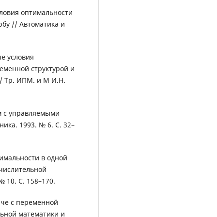
ловия оптимальности
бу // Автоматика и
ые условия
еменной структурой и
 Тр. ИПМ. и М И.Н.
м с управляемыми
ика. 1993. № 6. С. 32–
тимальности в одной
ычислительной
 10. С. 158–170.
аче с переменной
льной математики и